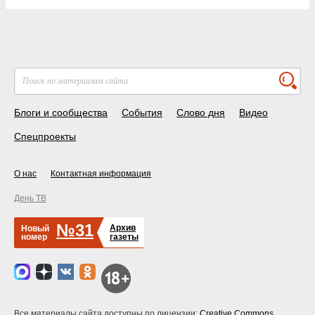
Блоги и сообщества
События
Слово дня
Видео
Спецпроекты
О нас
Контактная информация
День ТВ
№31
Архив
Новый
номер
газеты
Все материалы сайта доступны по лицензии:
Creative Commons