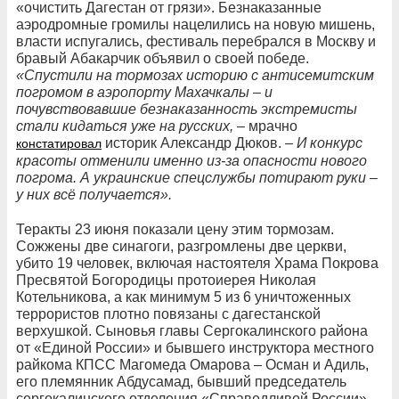
«очистить Дагестан от грязи». Безнаказанные
аэродромные громилы нацелились на новую мишень,
власти испугались, фестиваль перебрался в Москву и
бравый Абакарчик объявил о своей победе.
«Спустили на тормозах историю с антисемитским
погромом в аэропорту Махачкалы – и
почувствовавшие безнаказанность экстремисты
стали кидаться уже на русских,
– мрачно
историк Александр Дюков. –
И конкурс
констатировал
красоты отменили именно из-за опасности нового
погрома. А украинские спецслужбы потирают руки –
у них всё получается».
Теракты 23 июня показали цену этим тормозам.
Сожжены две синагоги, разгромлены две церкви,
убито 19 человек, включая настоятеля Храма Покрова
Пресвятой Богородицы протоиерея Николая
Котельникова, а как минимум 5 из 6 уничтоженных
террористов плотно повязаны с дагестанской
верхушкой. Сыновья главы Сергокалинского района
от «Единой России» и бывшего инструктора местного
райкома КПСС Магомеда Омарова – Осман и Адиль,
его племянник Абдусамад, бывший председатель
сергокалинского отделения «Справедливой России»