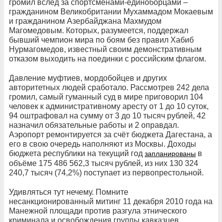
громил вслед за спортсменами-единоборцами –
гражданином Великобритании Мухаммадом Мокаевым
и гражданином Азербайджана Махмудом
Магомедовым. Которых, разумеется, поддержал
бывший чемпион мира по боям без правил Хабиб
Нурмагомедов, известный своим демонстративным
отказом выходить на поединки с российским флагом.
Давление муфтиев, мордобойцев и других
авторитетных людей сработало. Рассмотрев 242 дела
громил, самый гуманный суд в мире приговорил 104
человек к административному аресту от 1 до 10 суток,
94 оштрафовал на сумму от 3 до 10 тысяч рублей, 42
назначил обязательные работы и 2 оправдал.
Аэропорт ремонтируется за счёт бюджета Дагестана, а
его в свою очередь наполняют из Москвы. Доходы
бюджета республики на текущий год
в
запланированы
объёме 175 486 562,3 тысяч рублей, из них 130 324
240,7 тысяч (74,2%) поступает из первопрестольной.
Удивляться тут нечему. Помните
несанкционированный митинг 11 декабря 2010 года на
Манежной площади против разгула этнического
криминала и освобождения группы кавказцев,