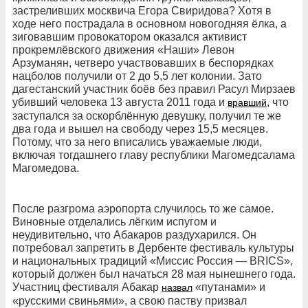
застреливших москвича Егора Свиридова? Хотя в
ходе него пострадала в основном новогодняя ёлка, а
зиговавшим провокатором оказался активист
прокремлёвского движения «Наши» Левон
Арзуманян, четверо участвовавших в беспорядках
нацболов получили от 2 до 5,5 лет колонии. Зато
дагестанский участник боёв без правил Расул Мирзаев
убивший человека 13 августа 2011 года и
, что
вравший
заступался за оскорблённую девушку, получил те же
два года и вышел на свободу через 15,5 месяцев.
Потому, что за него вписались уважаемые люди,
включая тогдашнего главу республики Магомедсалама
Магомедова.
После разгрома аэропорта случилось то же самое.
Виновные отделались лёгким испугом и
неудивительно, что Абакаров раздухарился. Он
потребовал запретить в Дербенте фестиваль культуры
и национальных традиций «Миссис Россия — BRICS»,
который должен был начаться 28 мая нынешнего года.
Участниц фестиваля Абакар
«путанами» и
назвал
«русскими свиньями», а свою паству призвал