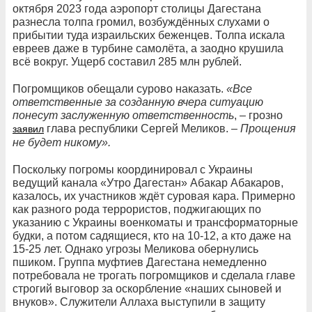
октября 2023 года аэропорт столицы Дагестана
разнесла толпа громил, возбуждённых слухами о
прибытии туда израильских беженцев. Толпа искала
евреев даже в турбине самолёта, а заодно крушила
всё вокруг. Ущерб составил 285 млн рублей.
Погромщиков обещали сурово наказать.
«Все
ответственные за созданную вчера ситуацию
понесут заслуженную ответственность
, – грозно
глава республики Сергей Меликов. –
Прощения
заявил
не будет никому».
Поскольку погромы координировал с Украины
ведущий канала «Утро Дагестан» Абакар Абакаров,
казалось, их участников ждёт суровая кара. Примерно
как разного рода террористов, поджигающих по
указанию с Украины военкоматы и трансформаторные
будки, а потом садящиеся, кто на 10-12, а кто даже на
15-25 лет. Однако угрозы Меликова обернулись
пшиком. Группа муфтиев Дагестана немедленно
потребовала не трогать погромщиков и сделала главе
строгий выговор за оскорбление «наших сыновей и
внуков». Служители Аллаха выступили в защиту