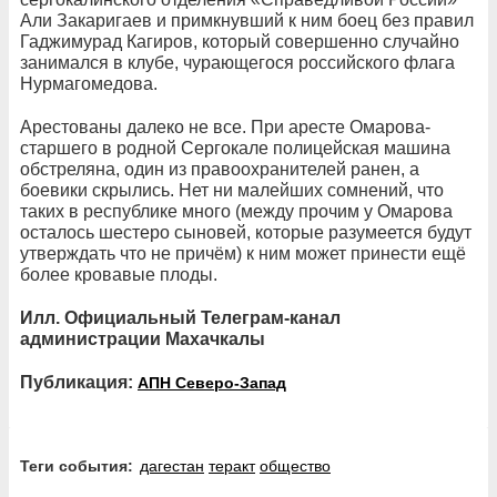
Али Закаригаев и примкнувший к ним боец без правил
Гаджимурад Кагиров, который совершенно случайно
занимался в клубе, чурающегося российского флага
Нурмагомедова.
Арестованы далеко не все. При аресте Омарова-
старшего в родной Сергокале полицейская машина
обстреляна, один из правоохранителей ранен, а
боевики скрылись. Нет ни малейших сомнений, что
таких в республике много (между прочим у Омарова
осталось шестеро сыновей, которые разумеется будут
утверждать что не причём) к ним может принести ещё
более кровавые плоды.
Илл. Официальный Телеграм-канал
администрации Махачкалы
Публикация:
АПН Северо-Запад
Теги события:
дагестан
теракт
общество