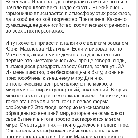
Вячеслава Иванова, где собирались лучшие поэты в
начале прошлого века. Надо сказать, Рыжий очень
гармонично вписывается в атмосферу этих рассказов,
да и вообще во всё творчество Прилепина.
Какое-то
сумасшедшее дионисийство, космическая странность
во всех этих персонажах.
И тут хочется привести аналогию с великим романом
Юрия Мамлеева «Шатуны». Если утрированно, по
Мамлееву, люди в мире делятся на две категории:
первые-это «метафизические»-проще говоря, люди,
пытающиеся разодрать завесу бытия, заглянуть ЗА
.
Их меньшинство, они беспомощны в быту, и они не
приспособлены к внешнему миру. Для них
онтологическим центром является не макро, а
микромир — мир интровертный, внутренний.
Вторых
можно назвать просто «нормальными». Впрочем, что
такое эта нормальность
как не
легкая форма
слабоумия?
Это люди, которые максимально
обращены во внешний мир, которые не осмысляют
свое бытие и в итоге просто растворяются в этом
мире. Смерть для них — нечто далекое и непонятное.
Обыватель и метафизический человек
в шатунах
противопоставляются.
Герои Мамлеева постоянно