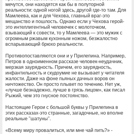
мечутся, они находятся как бы в полуторной
реальности: одной ногой здесь, другой где-то там.
Для
Мамлеева, как и для Чехова, главный враг-это
мещанство и пошлость.
Однако если у Чехова герой-
это интеллигентный человечек с молоточком,
взывающий к совести, то у Мамлеева — это мужик с
огромным ржавым кухонным ножом, безжалостно
вспарывающий брюхо реальности.
Противопоставляются они и у Прилепина. Например,
Петров в одноименном рассказе человек-неудачник,
мерзкая заурядность. Причем, его заурядность,
инфантильность и скудоумие
не вызывает у читателя
жалост
и
.
Даже на фоне пьяных дачных воров он
ничтожество.
Он просто плывет по течению.
Нет уж,
«
лучше безнадежно, лучше в грязь лицом», как писал
Рыжий, чем это гнусное постоянство.
Настоящие Герои с большой буквы у Прилепина в
этих рассказах-это странные, загадочные, но вполне
реальные "шатуны".
«
В
сему миру провалиться, или мне чай пить?» -