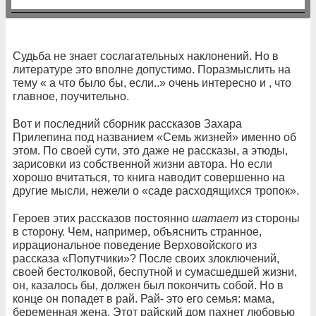
Судьба не знает сослагательных наклонений. Но в
литературе это вполне допустимо. Поразмыслить на
тему « а что было бы, если..» очень интересно и , что
главное, поучительно.
Вот и последний сборник рассказов Захара
Прилепина под названием
«
Семь жизней» именно об
этом. По своей сути, это даже не рассказы, а этюды,
зарисовки из собственной жизни автора. Но если
хорошо вчитаться, то книга наводит совершенно на
другие мысли, нежели о «саде расходящихся тропок».
Героев этих рассказов постоянно
шатает
из стороны
в сторону.
Чем, например, объяснить странное,
иррациональное поведение Верховойского из
рассказа «Попутчики»? После своих злоключений,
своей бестолковой, беспутной и сумасшедшей жизни,
он, казалось бы, должен был покончить собой. Но в
конце он попадет в рай. Рай- это его семья: мама,
беременная жена. Этот райский дом пахнет любовью