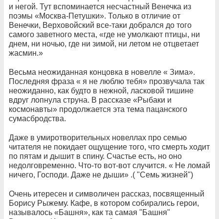
и негой. Тут вспоминается несчастный Венечка из
поэмы «Москва-Петушки». Только в отличие от
Венечки, Верховойский все-таки добрался до того
самого заветного места, «где не умолкают птицы, ни
днем, ни ночью, где ни зимой, ни летом не отцветает
жасмин.»
Весьма неожиданная концовка в новелле « Зима».
Последняя фраза « я не люблю тебя» прозвучала так
неожиданно, как будто в нежной, ласковой тишине
вдруг лопнула струна. В рассказе «Рыбаки и
космонавты» продолжается эта тема пацанского
сумасбродства.
Даже в умиротворительных новеллах про семью
читателя не покидает ощущение того, что смерть ходит
по пятам и дышит в спину.
Счастье есть, но оно
недолговременно. Что-то вот-вот случится.
« Н
е ломай
ничего, Господи. Даже не дыши» .( "Семь жизней")
Очень итересен и символичен рассказ, посвященный
Борису Рыжему.
Кафе, в котором собирались герои,
называлось «Башня», как та самая "Башня"