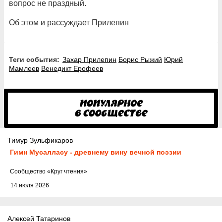
вопрос не праздный.
Об этом и
рассуждает
Прилепин
Теги события:
Захар Прилепин
Борис Рыжий
Юрий
Мамлеев
Венедикт Ерофеев
Тимур Зульфикаров
Гимн Мусалласу - древнему вину вечной поэзии
Cообщество
«Круг чтения»
14 июля 2026
Алексей Татаринов