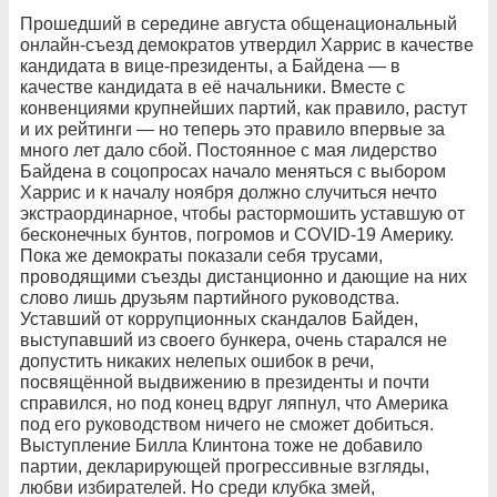
Прошедший в середине августа общенациональный
онлайн-съезд демократов утвердил Харрис в качестве
кандидата в вице-президенты, а Байдена — в
качестве кандидата в её начальники. Вместе с
конвенциями крупнейших партий, как правило, растут
и их рейтинги — но теперь это правило впервые за
много лет дало сбой. Постоянное с мая лидерство
Байдена в соцопросах начало меняться с выбором
Харрис и к началу ноября должно случиться нечто
экстраординарное, чтобы растормошить уставшую от
бесконечных бунтов, погромов и COVID-19 Америку.
Пока же демократы показали себя трусами,
проводящими съезды дистанционно и дающие на них
слово лишь друзьям партийного руководства.
Уставший от коррупционных скандалов Байден,
выступавший из своего бункера, очень старался не
допустить никаких нелепых ошибок в речи,
посвящённой выдвижению в президенты и почти
справился, но под конец вдруг ляпнул, что Америка
под его руководством ничего не сможет добиться.
Выступление Билла Клинтона тоже не добавило
партии, декларирующей прогрессивные взгляды,
любви избирателей. Но среди клубка змей,