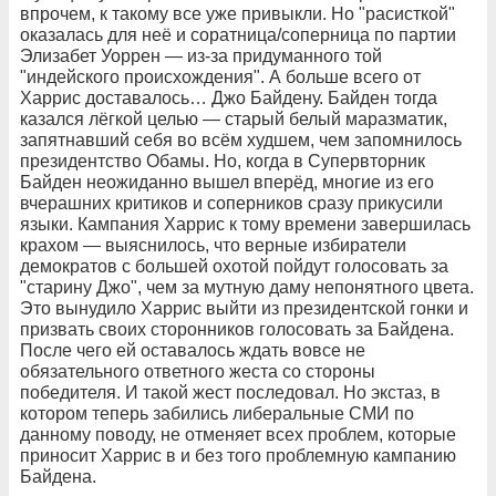
впрочем, к такому все уже привыкли. Но "расисткой"
оказалась для неё и соратница/соперница по партии
Элизабет Уоррен — из-за придуманного той
"индейского происхождения". А больше всего от
Харрис доставалось… Джо Байдену. Байден тогда
казался лёгкой целью — старый белый маразматик,
запятнавший себя во всём худшем, чем запомнилось
президентство Обамы. Но, когда в Супервторник
Байден неожиданно вышел вперёд, многие из его
вчерашних критиков и соперников сразу прикусили
языки. Кампания Харрис к тому времени завершилась
крахом — выяснилось, что верные избиратели
демократов с большей охотой пойдут голосовать за
"старину Джо", чем за мутную даму непонятного цвета.
Это вынудило Харрис выйти из президентской гонки и
призвать своих сторонников голосовать за Байдена.
После чего ей оставалось ждать вовсе не
обязательного ответного жеста со стороны
победителя. И такой жест последовал. Но экстаз, в
котором теперь забились либеральные СМИ по
данному поводу, не отменяет всех проблем, которые
приносит Харрис в и без того проблемную кампанию
Байдена.