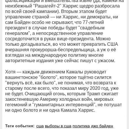
фальсификаций и вмешательства извне (да, намёки на
неизбежный "Рашагейт-2" Харрис щедро разбросала
по всей своей кампании). Вторым этапом будет
управление страной — ни Харрис, ни демократы, ни
сам Байден особо не скрывают, что 77-летний
президент в случае победы будет "свадебным
генералом", а непосредственное управление
сосредоточится в руках вице-президента. Можно
только догадываться, во что может превратить США
вчерашняя прокурорша-беспредельщица, а уж о её
взглядах на международную политику многие
авторитетные издания уже сейчас пишут с ужасом.
Хотя — каждым движением Камалы руководит
вашингтонское "болото", которое тщётно силится
"вернуть всё, как было", не понимая, что возврата к
старому после всего, что показал миру 2020 год, уже
не будет. Очищающий огонь, которым Трамп сжигает
закостеневшую Америку холодных войн, мировых
гегемоний и "гуманитарных интервенций", не потушат
ни одно болото и ни одна Камала Харрис.
Теги события:
сша
выборы в сша
политика
джо байден