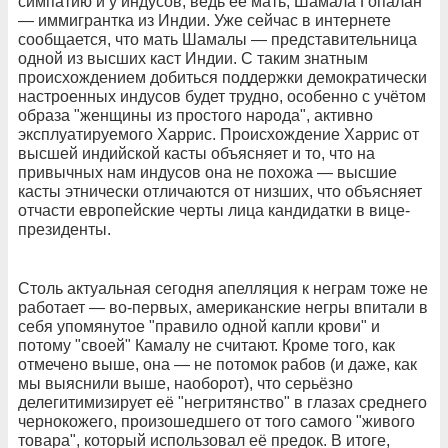
симпатию и у индусов, ведь её мать, Шамала Гопалан
— иммигрантка из Индии. Уже сейчас в интернете
сообщается, что мать Шамалы — представительница
одной из высших каст Индии. С таким знатным
происхождением добиться поддержки демократически
настроенных индусов будет трудно, особенно с учётом
образа "женщины из простого народа", активно
эксплуатируемого Харрис. Происхождение Харрис от
высшей индийской касты объясняет и то, что на
привычных нам индусов она не похожа — высшие
касты этнически отличаются от низших, что объясняет
отчасти европейские черты лица кандидатки в вице-
президенты.
Столь актуальная сегодня апелляция к неграм тоже не
работает — во-первых, американские негры впитали в
себя упомянутое "правило одной капли крови" и
потому "своей" Камалу не считают. Кроме того, как
отмечено выше, она — не потомок рабов (и даже, как
мы выяснили выше, наоборот), что серьёзно
делегитимизирует её "негритянство" в глазах среднего
чернокожего, произошедшего от того самого "живого
товара", который использовал её предок. В итоге,