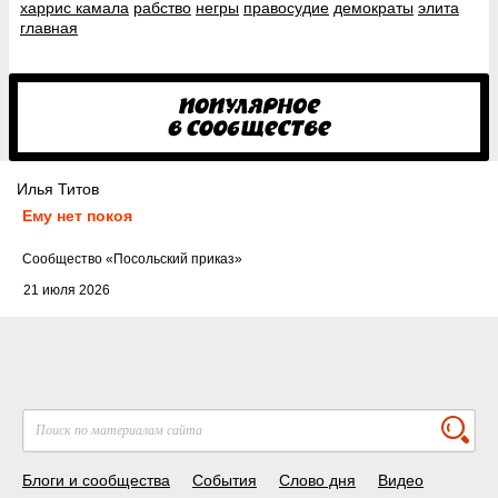
харрис камала
рабство
негры
правосудие
демократы
элита
главная
Илья Титов
Ему нет покоя
Cообщество
«Посольский приказ»
21 июля 2026
Блоги и сообщества
События
Слово дня
Видео