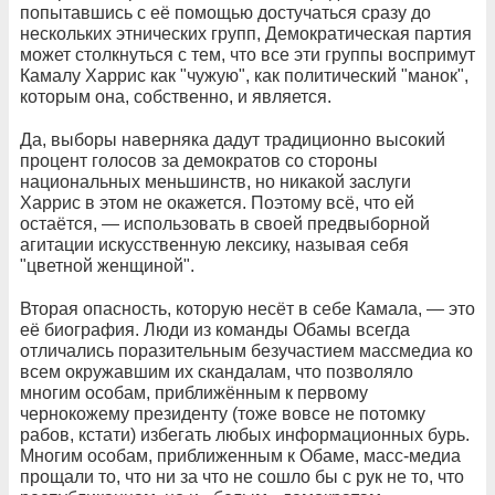
попытавшись с её помощью достучаться сразу до
нескольких этнических групп, Демократическая партия
может столкнуться с тем, что все эти группы воспримут
Камалу Харрис как "чужую", как политический "манок",
которым она, собственно, и является.
Да, выборы наверняка дадут традиционно высокий
процент голосов за демократов со стороны
национальных меньшинств, но никакой заслуги
Харрис в этом не окажется. Поэтому всё, что ей
остаётся, — использовать в своей предвыборной
агитации искусственную лексику, называя себя
"цветной женщиной".
Вторая опасность, которую несёт в себе Камала, — это
её биография. Люди из команды Обамы всегда
отличались поразительным безучастием массмедиа ко
всем окружавшим их скандалам, что позволяло
многим особам, приближённым к первому
чернокожему президенту (тоже вовсе не потомку
рабов, кстати) избегать любых информационных бурь.
Многим особам, приближенным к Обаме, масс-медиа
прощали то, что ни за что не сошло бы с рук не то, что