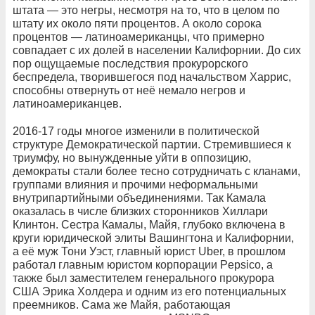
штата — это негры, несмотря на то, что в целом по
штату их около пяти процентов. А около сорока
процентов — латиноамериканцы, что примерно
совпадает с их долей в населении Калифорнии. До сих
пор ощущаемые последствия прокурорского
беспредела, творившегося под начальством Харрис,
способны отвернуть от неё немало негров и
латиноамериканцев.
2016-17 годы многое изменили в политической
структуре Демократической партии. Стремившиеся к
триумфу, но вынужденные уйти в оппозицию,
демократы стали более тесно сотрудничать с кланами,
группами влияния и прочими неформальными
внутрипартийными объединениями. Так Камала
оказалась в числе близких сторонников Хиллари
Клинтон. Сестра Камалы, Майя, глубоко включена в
круги юридической элиты Вашингтона и Калифорнии,
а её муж Тони Уэст, главный юрист Uber, в прошлом
работал главным юристом корпорации Pepsiсо, а
также был заместителем генерального прокурора
США Эрика Холдера и одним из его потенциальных
преемников. Сама же Майя, работающая