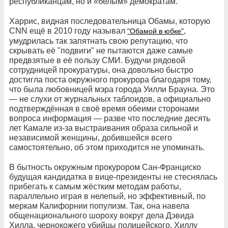
республиканцам, но и «белым» демократам.
Харрис, видная последовательница Обамы, которую
CNN ещё в 2010 году называл
,
"Обамой в юбке"
умудрилась так запятнать свою репутацию, что
скрывать её "подвиги" не пытаются даже самые
предвзятые в её пользу СМИ. Будучи рядовой
сотрудницей прокуратуры, она довольно быстро
достигла поста окружного прокурора благодаря тому,
что была любовницей мэра города Уилли Брауна. Это
— не слухи от журнальных таблоидов, а официально
подтверждённая в своё время обеими сторонами
вопроса информация — разве что последние десять
лет Камале из-за выстраивания образа сильной и
независимой женщины, добившейся всего
самостоятельно, об этом приходится не упоминать.
В бытность окружным прокурором Сан-Франциско
будущая кандидатка в вице-президенты не стеснялась
прибегать к самым жёстким методам работы,
параллельно играя в нелепый, но эффективный, по
меркам Калифорнии популизм. Так, она навела
общенационального шороху вокруг дела Дэвида
Хилла, чернокожего убийцы полицейского. Хиллу