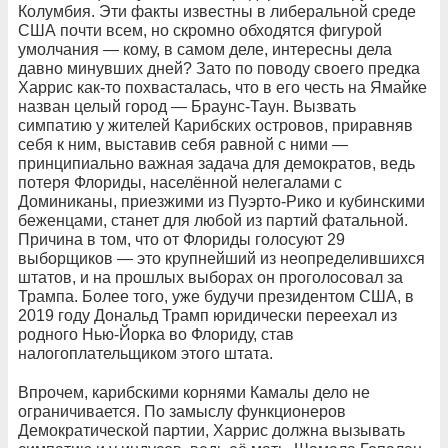
Колумбия. Эти факты известны в либеральной среде
США почти всем, но скромно обходятся фигурой
умолчания — кому, в самом деле, интересны дела
давно минувших дней? Зато по поводу своего предка
Харрис как-то похвасталась, что в его честь на Ямайке
назван целый город — Браунс-Таун. Вызвать
симпатию у жителей Карибских островов, приравняв
себя к ним, выставив себя равной с ними —
принципиально важная задача для демократов, ведь
потеря Флориды, населённой нелегалами с
Доминиканы, приезжими из Пуэрто-Рико и кубинскими
беженцами, станет для любой из партий фатальной.
Причина в том, что от Флориды голосуют 29
выборщиков — это крупнейший из неопределившихся
штатов, и на прошлых выборах он проголосовал за
Трампа. Более того, уже будучи президентом США, в
2019 году Дональд Трамп юридически переехал из
родного Нью-Йорка во Флориду, став
налогоплательщиком этого штата.
Впрочем, карибскими корнями Камалы дело не
ограничивается. По замыслу функционеров
Демократической партии, Харрис должна вызывать