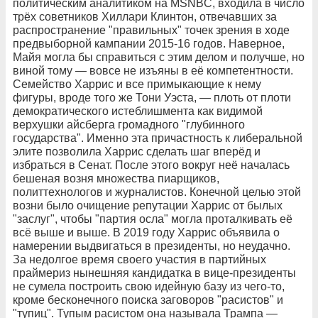
политическим аналитиком на MSNBC, входила в число
трёх советников Хиллари Клинтон, отвечавших за
распространение "правильных" точек зрения в ходе
предвыборной кампании 2015-16 годов. Наверное,
Майя могла бы справиться с этим делом и получше, но
виной тому — вовсе не изъяны в её компетентности.
Семейство Харрис и все примыкающие к нему
фигуры, вроде того же Тони Уэста, — плоть от плоти
демократического истеблишмента как видимой
верхушки айсберга громадного "глубинного
государства". Именно эта причастность к либеральной
элите позволила Харрис сделать шаг вперёд и
избраться в Сенат. После этого вокруг неё началась
бешеная возня множества пиарщиков,
политтехнологов и журналистов. Конечной целью этой
возни было очищение репутации Харрис от былых
"заслуг", чтобы "партия осла" могла проталкивать её
всё выше и выше. В 2019 году Харрис объявила о
намерении выдвигаться в президенты, но неудачно.
За недолгое время своего участия в партийных
праймериз нынешняя кандидатка в вице-президенты
не сумела построить свою идейную базу из чего-то,
кроме бесконечного поиска заговоров "расистов" и
"тупиц". Тупым расистом она называла Трампа —