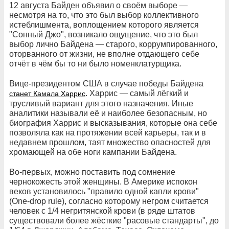
12 августа Байден объявил о своём выборе —
несмотря на то, что это был выбор коллективного
истеблишмента, воплощением которого является
"Сонный Джо", возникало ощущение, что это был
выбор лично Байдена — старого, коррумпированного,
оторванного от жизни, не вполне отдающего себе
отчёт в чём бы то ни было номенклатурщика.
Вице-президентом США в случае победы Байдена
. Харрис — самый лёгкий и
станет Камала Харрис
трусливый вариант для этого назначения. Иные
аналитики называли её и наиболее безопасным, но
биография Харрис и высказывания, которые она себе
позволяла как на протяжении всей карьеры, так и в
недавнем прошлом, таят множество опасностей для
хромающей на обе ноги кампании Байдена.
Во-первых, можно поставить под сомнение
чернокожесть этой женщины. В Америке испокон
веков установилось "правило одной капли крови"
(One-drop rule), согласно которому негром считается
человек с 1/4 негритянской крови (в ряде штатов
существовали более жёсткие "расовые стандарты", до