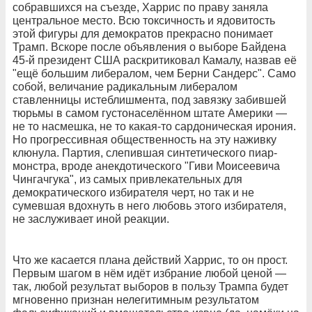
собравшихся на съезде, Харрис по праву заняла
центральное место. Всю токсичность и ядовитость
этой фигуры для демократов прекрасно понимает
Трамп. Вскоре после объявления о выборе Байдена
45-й президент США раскритиковал Камалу, назвав её
"ещё большим либералом, чем Берни Сандерс". Само
собой, величание радикальным либералом
ставленницы истеблишмента, под завязку забившей
тюрьмы в самом густонаселённом штате Америки —
не то насмешка, не то какая-то сардоническая ирония.
Но прогрессивная общественность на эту наживку
клюнула. Партия, слепившая синтетического пиар-
монстра, вроде анекдотического "Гиви Моисеевича
Чингачгука", из самых привлекательных для
демократического избирателя черт, но так и не
сумевшая вдохнуть в него любовь этого избирателя,
не заслуживает иной реакции.
Что же касается плана действий Харрис, то он прост.
Первым шагом в нём идёт избрание любой ценой —
так, любой результат выборов в пользу Трампа будет
мгновенно признан нелегитимным результатом