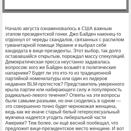
Начало августа ознаменовалось в США важным
этапом президентской гонки. Джо Байден наконец-то
отдохнул от череды скандалов, связанных с распилом
гуманитарной помощи Украине и выбрал себе
кандидата в вице-президенты. Этот выбор, так долго
остававшийся открытым, порождал массу спекуляций.
Демократическая пресса неустанно задавалась
вопросом: кого же Байден возьмёт в политические
напарники? Будет ли это кто-то из традиционной
партийной номенклатуры или один из лидеров
недавних BLM-протестов? Представитель умеренного
крыла партии или набирающего силу и популярность
радикально-левого течения? Ответы на эти вопросы
были самыми разными, но они сходились в одном —
это совершенно точно будет чернокожая женщина,
ведь как же иначе старый белый гетеросексуальный
мужчина надеется угодить либеральной части
Америки? Тем более, он ещё весной пообещал, что
предложит вице-президентское место женщине. И вот