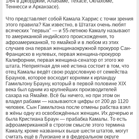
1/64 в Джорджии, Алабаме, Техасе, Оклахоме,
Теннесси и Арканзасе).
Что представляет собой Камала Харрис с точки зрения
этого правила? Как известно, в Штатах очень любят
всяческих "первых" — и 55-летнюю Камалу называют
то американкой индийского происхождения, то
афроамериканкой, то ямайкой и в любом из этих
случаев она первая женщинаокружной прокурор Сан-
Франциско в нулевых, первая женщина-прокурор
Калифорнии, первая женщина-сенатор от этого же
штата. Неприятная для неё истина состоит в том, что
отец Камалы ведёт свою родословную от семейства
Браунов, которое восходит корнями к ирландцу
Гамильтону Брауну, который в первой половине XIX
века был одним из крупнейших производителей
сахара на Ямайке. Всё бы ничего, но при этом он
владел рабами — называются цифры от 200 до 1120
человек. Сын Гамильтона после отмены рабства взял
в жёны одну из освобождённых женщин. Их дочерью и
была Кристиана Браун — прабабка Камалы. То есть
афроамериканкой в строгом смысле этого термина
Камалу, кроме названных выше шести штатов, могут
считать ещё в Луизиане и в федеральном округе