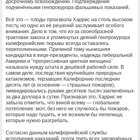
досрочному освобождению. Подтверждение
подчинёнными генпрокурора фальшивых показаний.
Всё это — плоды произвола Харрис на столь высоком
посту, но одно из её решений заслуживает особого
внимания. Дело в том, что из-за своеобразной
трактовки закона и упомянутых деяний генпрокурора
калифорнийские тюрьмы всегда оставались
переполненными. Причиной тому нынешняя
кандидатка в вице-президенты, надежда либеральной
Америки и "прогрессивная цветная женщина"
называла нужду штата в дешёвой рабочей силе. В
самом деле, последствия крупнейших природных
катаклизмов, терзавших Калифорнию последние
десять лет (в основном — страшных пожаров),
ликвидировались руками десятков тысяч заключённых
за два доллара в сутки. Признавая это, Харрис не
забыла отметить, что виной всему — глобальное
потепление: мол, без него не случилось бы пожаров,
которые надо тушить, и не возникли бы пепелища,
которые нужно разгребать.
Согласно данным калифорнийской службы
исполнения наказаний, почти треть всех заключённых