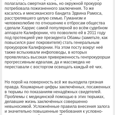
полагалась смертная казнь, но окружной прокурор
потребовала пожизненного заключения. То же
касалось и мексиканского бандита Эдвина Рамоса,
расстрелявшего целую семью. Гуманизм и
человеколюбие по отношению к отбросам общества
сделали Харрис самой популярной во всём судебном
аппарате Калифорнии, что позволило ей в 2011 году
под протекцией уже президента Обамы (заметьте, как
повысился ранг покровителя) стать генеральным
прокурором Калифорнии. На этом посту вокруг неё
также вспыхивали инфоповоды, в которых
проявлялась высокая приверженность генпрокурорши
прогрессивным идеалам, да и массмедиа не
переставали с восторгом освещать каждый её чих.
Но порой на поверхность всё же выходила грязная
правда. Кошмарные цифры заключённых, посаженных
в тюрьмы по показаниям ненадёжных свидетелей.
Проблемы с медицинской помощью в этих тюрьмах,
делавшие жизнь заключённых совершенно
невыносимой. Усложнённые правила внесения залога
и значительно повышенные требования к условно-