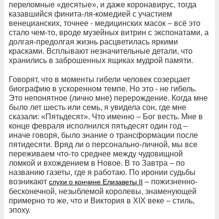
переломные «десятые», и даже коронавирус, тогда
казавшийся финита-ля-комедией с участием
венецианских, точнее - медицинских масок – всё это
стало чем-то, вроде музейных витрин с экспонатами, а
долгая-предолгая жизнь расцветилась яркими
красками. Всплывают незначительные детали, что
хранились в заброшенных ящиках мудрой памяти.
Говорят, что в моменты гибели человек созерцает
биографию в ускоренном темпе. Но это - не гибель.
Это непонятное (лично мне) перерождение. Когда мне
было лет шесть или семь, я увидела сон, где мне
сказали: «Пятьдесят». Что именно – Бог весть. Мне в
конце февраля исполнился пятьдесят один год –
иначе говоря, было знание о трансформации после
пятидесяти. Вряд ли о персонально-личной, мы все
переживаем что-то среднее между чудовищной
ломкой и вхождением в Новое. В то Завтра – по
названию газеты, где я работаю. По иронии судьбы
возникают
– пожизненно-
слухи о кончине Елизаветы II
бесконечной, незыблемой королевы, знаменующей
примерно то же, что и Виктория в XIX веке – стиль,
эпоху.