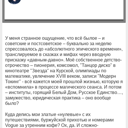
У меня странное ощущение, что всё былое – и
советские и постсоветское – буквально за неделю
спрессовалось до «абсолютного эпического времени»,
транслируемое в сказках и мифах через вводную
присказку «давным-давно». Моё собственное детство-
отрочество – пионерия, комсомол, "Танцор диско" в
кинотеатре "Звезда" на Курской, олимпиады по
математике, увлечение XVIII веком, записи "Модерн
Токинг" - всё кажется моей прошлой жизнью, которую я
«вспомнила» в процессе магического сеанса. И потом
– институты, горящий Белый Дом, Русское Единство…,
замужество, юридическая практика – оно вообще
было?
Куда делись мои златые «нулевые» с их
путешествиями, буржуйской прихотью и номерами
Vogue за утренним кофе? Ох, да. И сложно-