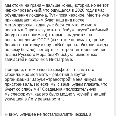
Мы стоим на грани – дальше конец истории, но не тот
чёрно-провальный, что ощущался в 2020 году в час
объявления локдауна. Тут - пока неясное. Многие уже
прикидывают, каким будет наш вид после
метаморфозы – одни уже бесятся, что не смогут
поехать в Париж и купить во "Азбуке вкуса" любимый
йогурт (я их понимаю), вторые – надеются на
восстановление СССР (их я тоже понимаю), третьи –
бегают по потолку и орут: «Всё пропало!» (они всегда
по нему бегали), четвёртые – строят интереснейшие
планы Русского Мира без Фейсбука, импортных
запчастей и фоточек в Инстаграме.
Поверьте, я тоже люблю комфорт – я сама его
строила, ибо моя мать – работница крутой
организации "Зарубежтрансстрой" меня никуда не
пристраивала. Но если мы с вами будем плакать, что
будет со слабыми? Создам-ка «положительную
мыслеформу», как это было модно у коучей в нашей
ухнувшей в Лету реальности…
Я вижу будущее не постапокалиптическим, а