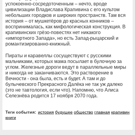
успокоенно-сосредоточенным – нечто, вроде
цивилизации Владислава Крапивина с его культом
небольших городков и широких пространств. Там вся
история – от мушкетёров до красных конников –
воспринималась, как мифологическая конструкция. В
крапивинских грёзо-повестях нет никакого
«импортного Запада», но есть Запад-рыцарский и
романтизированно-книжный.
Пираты и каравеллы сосуществуют с русскими
мальчиками, которых мама посылает в булочную за
углом. Железные дороги ведут в параллельные миры
и никогда не заканчиваются. Это растворение в
Вечности - она была, есть и будет. А там и до
булычевского Прекрасного Далёка не так уж далеко
(это не тавтология, если что). Напомню, что Алиса
Селезнёва родится 17 ноября 2070 года.
Теги события:
история
будущее
общество
главная
крапивин
книги