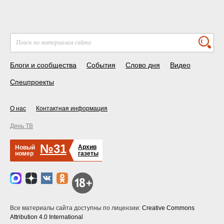
Блоги и сообщества
События
Слово дня
Видео
Спецпроекты
О нас
Контактная информация
День ТВ
№31
Архив
Новый
номер
газеты
Все материалы сайта доступны по лицензии:
Creative Commons
Attribution 4.0 International