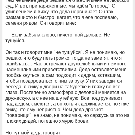
Тем не менее деда решается отвести меня на людской
суд. И вот, принаряженные, мы идём "в город". С
удивлением я вижу, что деда нервничает. Он так
размашисто и быстро шагает, что я еле поспеваю,
семеня рядом. Он говорит мне:
— Если забыла слово, ничего, пой дальше. Не
тушуйся.
Он так и говорит мне "не тушуйся". Я не понимаю, но
решаю, что буду петь громко, тогда не заметят, что я
ошиблась… Нас встречают дружелюбными и немного
насмешливыми приветствиями. Деда оставляет меня
пообвыкнуться, а сам подходит к дядям, вставшим,
чтобы поздороваться с ним за руку. У них заводится
беседа, я сижу у двери на табуретке и гляжу во все
глаза. Постепенно атмосфера с деловой меняется на
дружескую, а с неё на шутейную. Все подтрунивают
над дедом, смеются, а он хоть и сдерживается, но я же
вижу, что ему неприятно. Чем деда дразнят
"товарищи", не знаю, не понимаю, но сержусь за это на
плохих дядей, потешно хмурю брови.
Но тут мой деда говорит: