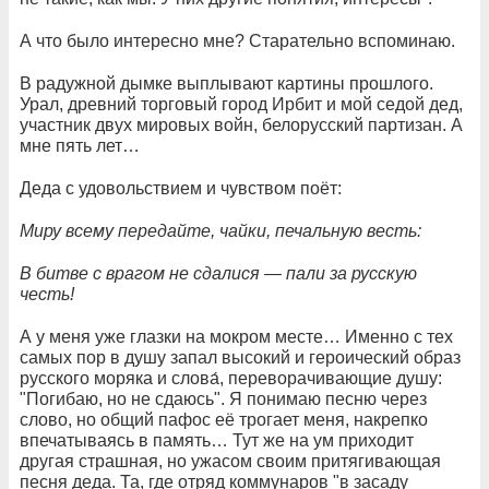
А что было интересно мне? Старательно вспоминаю.
В радужной дымке выплывают картины прошлого.
Урал, древний торговый город Ирбит и мой седой дед,
участник двух мировых войн, белорусский партизан. А
мне пять лет…
Деда с удовольствием и чувством поёт:
Миру всему передайте, чайки, печальную весть:
В битве с врагом не сдалися — пали за русскую
честь!
А у меня уже глазки на мокром месте… Именно с тех
самых пор в душу запал высокий и героический образ
русского моряка и слова́, переворачивающие душу:
"Погибаю, но не сдаюсь". Я понимаю песню через
слово, но общий пафос её трогает меня, накрепко
впечатываясь в память… Тут же на ум приходит
другая страшная, но ужасом своим притягивающая
песня деда. Та, где отряд коммунаров "в засаду