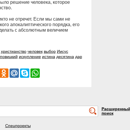
было решение человека, которое
нство.
икто не отречет. Если мы сами не
кого апокалиптического порядка, его
 сделать с абсолютным величием
христианство
человек
выбор
Иисус
аповицкий
искупление
истина
десятина
дар
iber
Odnoklassniki
Mail.Ru
Skype
WhatsApp
Расширенны
поиск
Спецпроекты