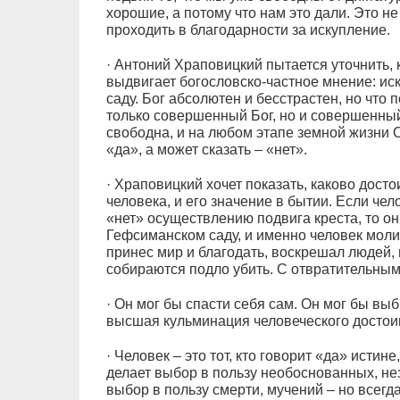
хорошие, а потому что нам это дали. Это н
проходить в благодарности за искупление.
· Антоний Храповицкий пытается уточнить, 
выдвигает богословско-частное мнение: и
саду. Бог абсолютен и бесстрастен, но что 
только совершенный Бог, но и совершенный
свободна, и на любом этапе земной жизни 
«да», а может сказать – «нет».
· Храповицкий хочет показать, каково досто
человека, и его значение в бытии. Если че
«нет» осуществлению подвига креста, то он 
Гефсиманском саду, и именно человек молит
принес мир и благодать, воскрешал людей, 
собираются подло убить. С отвратительны
· Он мог бы спасти себя сам. Он мог бы выбр
высшая кульминация человеческого достои
· Человек – это тот, кто говорит «да» истине
делает выбор в пользу необоснованных, не
выбор в пользу смерти, мучений – но всегда