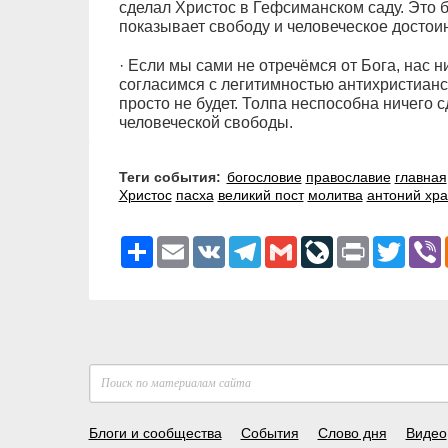
сделал Христос в Гефсиманском саду. Это 
показывает свободу и человеческое достои
· Если мы сами не отречёмся от Бога, нас н
согласимся с легитимностью антихристианс
просто не будет. Толпа неспособна ничего
человеческой свободы.
Теги события:
богословие
православие
главная
Христос
пасха
великий пост
молитва
антоний хр
Ресурс
Email
VK
Telegram
Gmail
LiveJournal
Print
Twitter
V
Блоги и сообщества
События
Слово дня
Видео