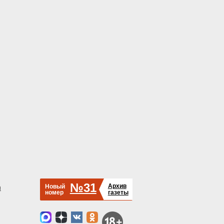
№31
Архив
Новый
й
номер
газеты