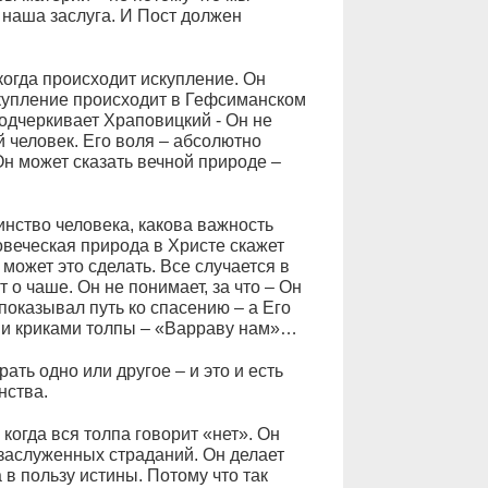
е наша заслуга. И Пост должен
когда происходит искупление. Он
скупление происходит в Гефсиманском
подчеркивает Храповицкий - Он не
 человек. Его воля – абсолютно
Он может сказать вечной природе –
инство человека, какова важность
ловеческая природа в Христе скажет
может это сделать. Все случается в
 о чаше. Он не понимает, за что – Он
показывал путь ко спасению – а Его
ми криками толпы – «Варраву нам»…
ать одно или другое – и это и есть
нства.
, когда вся толпа говорит «нет». Он
заслуженных страданий. Он делает
 в пользу истины. Потому что так