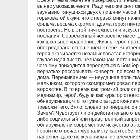
Все эти темы лежат на поверхности. Режис
вынес умозаключения. Ради чего же снят фи
заунывно тянущихся двух с лишним часов. 
горьковатой скуки, что с первых минут нач
фильма весьма скромен, драма героя ничто
построена. Но в этой ничтожности и искусс
послания. Современный человек не имеет 
как школьное уравнение. Жизнь героя проте
опосредована отношением к себе. Внутренн
героя оказывается незамысловатая истори
глупая идея писать незнакомцам, потенциа
чего ему приходится переодеться в бомбер
перчатках рассовывать конверты по всем 
дома. Переживанием — неудачная попытка
мальчиком, которого скомпрометировал пе
воровстве. В то время как громкий ролик с
медиамир, герой, будучи как куратор ответ
обнаруживает, что тот уже стал достоянием
тревожит его. Вяло, словно по инерции, он 
Зачем? Чувствует ли он действительно отв
либо социальный или нравственный запрет?
обнаружило ли современное искусство в же
Герой не отвечает журналисту, как и себе, и
наполнен даже не желаниями, не влечением 