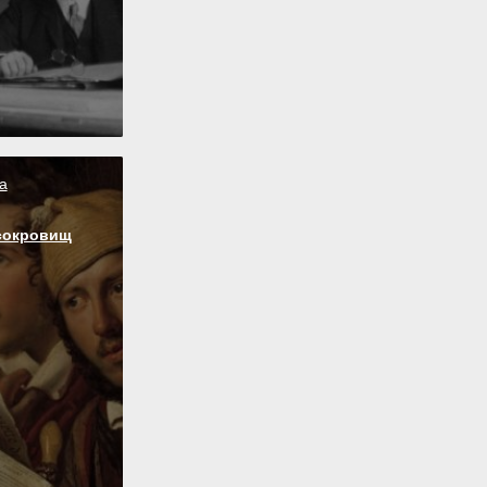
а
сокровищ