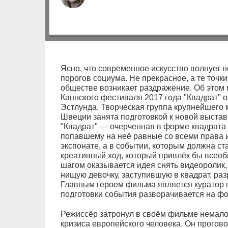
Ясно, что современное искусство волнует н
порогов социума. Не прекрасное, а те точк
обществе возникает раздражение. Об этом
Каннского фестиваля 2017 года "Квадрат" 
Эстлунда. Творческая группа крупнейшего 
Швеции занята подготовкой к новой выстав
"Квадрат" — очерченная в форме квадрата 
попавшему на неё равные со всеми права и
экспонате, а в событии, которым должна ст
креативный ход, который привлёк бы всео
шагом оказывается идея снять видеоролик,
нищую девочку, заступившую в квадрат, раз
Главным героем фильма является куратор 
подготовки события разворачивается на фо
Режиссёр затронул в своём фильме немал
кризиса европейского человека. Он прогов