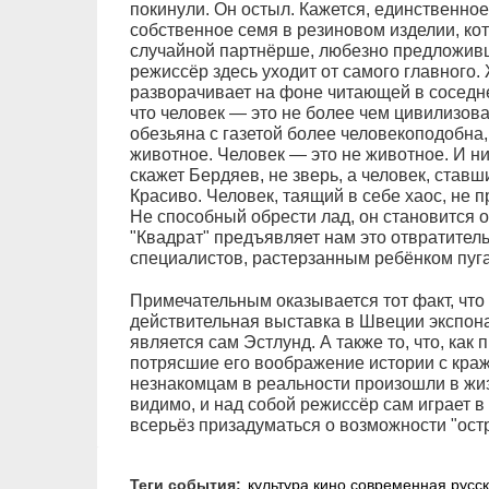
покинули. Он остыл. Кажется, единственное
собственное семя в резиновом изделии, кот
случайной партнёрше, любезно предложив
режиссёр здесь уходит от самого главного.
разворачивает на фоне читающей в соседне
что человек — это не более чем цивилизован
обезьяна с газетой более человекоподобна
животное. Человек — это не животное. И ник
скажет Бердяев, не зверь, а человек, став
Красиво. Человек, таящий в себе хаос, не 
Не способный обрести лад, он становится 
"Квадрат" предъявляет нам это отвратитель
специалистов, растерзанным ребёнком пуга
Примечательным оказывается тот факт, чт
действительная выставка в Швеции экспона
является сам Эстлунд. А также то, что, как
потрясшие его воображение истории с кра
незнакомцам в реальности произошли в жи
видимо, и над собой режиссёр сам играет в
всерьёз призадуматься о возможности "ост
Теги события:
культура
кино
современная русс