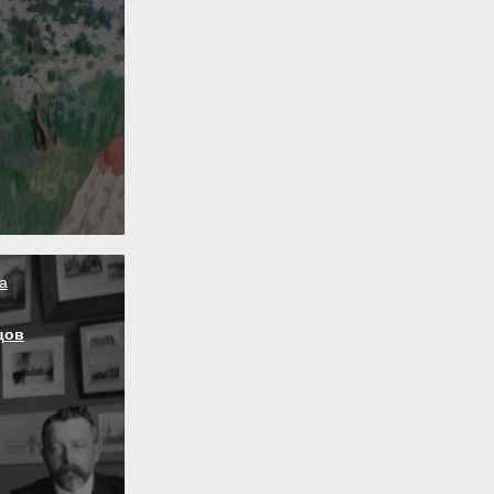
а
цов