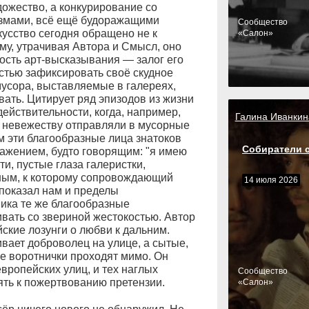
дожество, а конкурирование со
измами, всё ещё будоражащими
Cообщество
кусство сегодня обращено не к
«Салон»
ому, утрачивая Автора и Смысл, оно
ость арт-высказывания — залог его
стью зафиксировать своё скудное
мусора, выставляемые в галереях,
ать. Цитирует ряд эпизодов из жизни
ействительности, когда, например,
Галина Иванкин
 невежеству отправляли в мусорные
 эти благообразные лица знатоков
Собиратели 
ажением, будто говорящим: "я имею
и, пустые глаза галеристки,
ным, к которому сопровождающий
14 июля 2026
показал нам и пределы
ника те же благообразные
вать со звериной жестокостью. Автор
ские лозунги о любви к дальним.
вает доброволец на улице, а сытые,
е воротнички проходят мимо. Он
вропейских улиц, и тех наглых
Cообщество
ять к пожертвованию претензии.
«Салон»