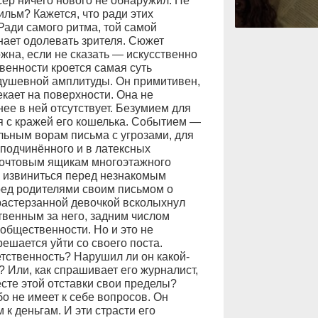
сёр ничего нового не обнаружил. Не
льм? Кажется, что ради этих
Ради самого ритма, той самой
инает одолевать зрителя. Сюжет
жна, если не сказать — искусственно
твенности кроется самая суть
душевной амплитуды. Он примитивен,
кает на поверхности. Она не
ее в ней отсутствует. Безумием для
я с кражей его кошелька. Событием —
льным ворам письма с угрозами, для
 подчинённого и в латексных
почтовым ящикам многоэтажного
 извиниться перед незнакомым
ред родителями своим письмом о
 растерзанной девочкой всколыхнул
ственным за него, задним числом
 общественности. Но и это не
решается уйти со своего поста.
етственность? Нарушил ли он какой-
 Или, как спрашивает его журналист,
сте этой отставки свои пределы?
бо не имеет к себе вопросов. Он
к деньгам. И эти страсти его