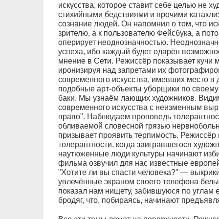
искусства, которое ставит себе целью не ху
стихийными бедствиями и прочими катакл
сознание людей. Он напомнил о том, что ис
зрителю, а к пользователю Фейсбука, а пот
оперирует неоднозначностью. Неоднозначн
успеха, ибо каждый будет одарён возможно
мнение в Cети. Режиссёр показывает кучи 
иронизируя над запретами их фотографиров
современного искусства, имевших место в д
подобные арт-объекты уборщики по своему
баки. Мы узнаём лающих художников. Видим
современного искусства с неизменным выр
право". Наблюдаем проповедь толерантност
обливаемой словесной грязью нервноболь
призывает проявить терпимость. Режиссёр 
толерантности, когда заигравшегося худож
наутюженные люди культуры начинают изби
фильма озвучил для нас известные европей
"Хотите ли вы спасти человека?" — выкрики
увлечённые экраном своего телефона белы
показал нам нищету, забившуюся по углам е
бродяг, что, побираясь, начинают предъявл