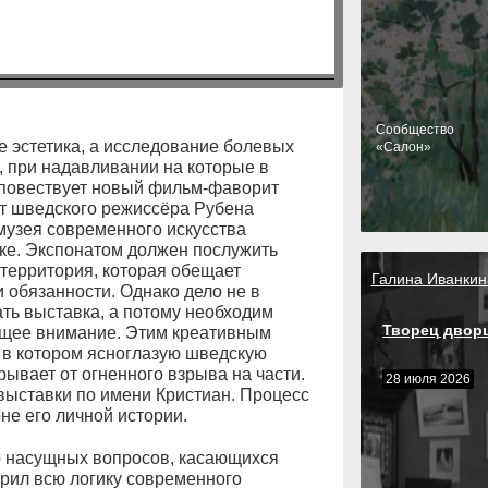
Cообщество
е эстетика, а исследование болевых
«Салон»
и, при надавливании на которые в
 повествует новый фильм-фаворит
от шведского режиссёра Рубена
музея современного искусства
ке. Экспонатом должен послужить
территория, которая обещает
Галина Иванкин
 обязанности. Однако дело не в
ать выставка, а потому необходим
Творец двор
бщее внимание. Этим креативным
 в котором ясноглазую шведскую
рывает от огненного взрыва на части.
28 июля 2026
выставки по имени Кристиан. Процесс
не его личной истории.
о насущных вопросов, касающихся
орил всю логику современного