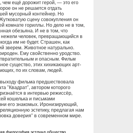
, чем ещё дорожит герой, — это его
орое он не решается отдать
шей мусорный контейнер. Но
 Жутковатую сцену совокупления он
й комнате гориллы. Но дело не в том,
ная обезьяна. И не в том, что
, нежели человек, превращающийся в
огда им не будет. Страшен, как
ший зверем. Животное натурально.
природен. Ему свойственно уродство.
отвратительным и опасным. Фильм
ное существо, этих хихикающих арт-
ющих, по их словам, людей.
о выходу фильма предшествовала
та "Квадрат", автором которого
 признаётся в интервью режиссёр,
жей кошелька и письмами
зни его знакомых. Иронизирующий,
 реляционную эстетику, предлагая нам
ровка доверия" в современном мире.
кая философия
эстлунд
общество