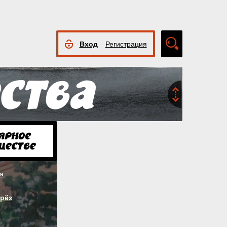
Вход
Регистрация
Расширенный
поиск
а
рёз