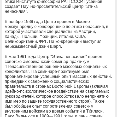
этики Института философии РАН СССР, Гусейнов
создаёт Научно-просветительский центр "Этика
ненасилия".
В ноябре 1989 года Центр провёл в Москве
международную конференцию по этике ненасилия, в
которой участвовали специалисты из Австрии,
Канады, Польши, Франции, Италии, США,
Великобритании, ФРГ. На конференции выступил
небезызвестный Джин Шарп.
В мае 1991 года Центр "Этика ненасилия" провёл
советско-американский семинар-практикум
"Ненасильственное решение массовых социальных
конфликтов". На семинаре-практикуме был
проанализирован успешный опыт массовых действий,
приведших к свержению социалистических
правительств в странах Восточной Европы (включая
идейно-психологическое воздействие на свергаемых
руководителей, которое способствовало непринятию
ими мер по защите государственного строя). Также
был обобщён опыт сопротивления советским
внутренним войскам во время событий в Тбилиси,
Баку, Вильнюсе в 1989—1991 годы, и даны советы