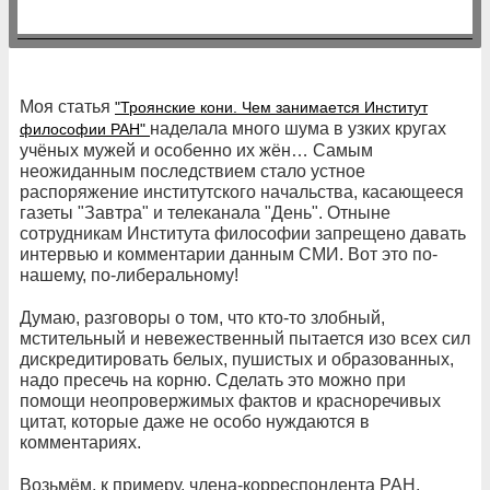
Моя статья
"Троянские кони. Чем занимается Институт
наделала много шума в узких кругах
философии РАН"
учёных мужей и особенно их жён… Самым
неожиданным последствием стало устное
распоряжение институтского начальства, касающееся
газеты "Завтра" и телеканала "День". Отныне
сотрудникам Института философии запрещено давать
интервью и комментарии данным СМИ. Вот это по-
нашему, по-либеральному!
Думаю, разговоры о том, что кто-то злобный,
мстительный и невежественный пытается изо всех сил
дискредитировать белых, пушистых и образованных,
надо пресечь на корню. Сделать это можно при
помощи неопровержимых фактов и красноречивых
цитат, которые даже не особо нуждаются в
комментариях.
Возьмём, к примеру, члена-корреспондента РАН,