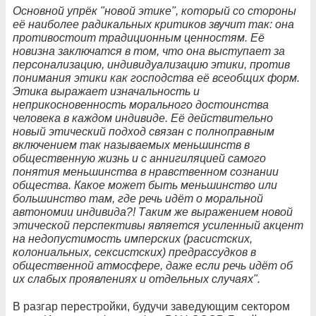
Основной упрёк "новой этике", который со стороны
её наиболее радикальных критиков звучит так: она
противостоит традиционным ценностям. Её
новизна заключатся в том, что она выступает за
персонализацию, индивидуализацию этики, против
понимания этики как господства её всеобщих форм.
Этика выражает изначальность и
неприкосновенность морального достоинства
человека в каждом индивиде. Её действительно
новый этический подход связан с полноправным
включением так называемых меньшинств в
общественную жизнь и с аннигиляцией самого
понятия меньшинства в нравственном сознании
общества. Какое может быть меньшинство или
большинство там, где речь идёт о моральной
автономии индивида?! Таким же выражением новой
этической перспективы является усиленный акцент
на недопустимость имперских (расистских,
колониальных, сексистских) предрассудков в
общественной атмосфере, даже если речь идёт об
их слабых проявлениях и отдельных случаях".
В разгар перестройки, будучи заведующим сектором