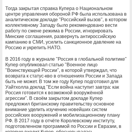
Тогда закрытая справка Купера о Национальном
центре управления обороной РФ была использована в
аналитическом докладе "Российский вызов", в котором
коллективному Западу было рекомендовано вести
работу по смене режима в России, игнорировать
Минские соглашения, развернуть антироссийскую
кампанию в СМИ, усилить санкционное давление на
Россию и укрепить НАТО.
В 2016 году в журнале "Россия в глобальной политике"
Купер опубликовал статью "Военное лицо
"Воинствующей России", в которой утверждал, что
возврата к статус-кво в отношениях России и Запада
быть не может. В том же году Купер подготовил для
Уайтхолла доклад "Если война наступит завтра: как
Россия готовится к возможной вооружённой
агрессии". В своём закрытом докладе Купер
предложил британскому правительству основное
внимание уделить изучению новейших систем
российских вооружений и мобилизационному плану
РФ. В 2017 году в отчёте Королевскому институту,
подготовленном программой по России и Евразии, в
которую входит Купер, обосновывалась