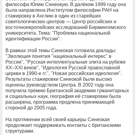
философа Юлию Синеокую. В далёком 1999 году она
была направлена Институтом философии РАН на
стажировку в Англию в один из старейших
советологических центров — Центр российских и
восточноевропейских исследований Бирмингемского
университета. Тема: "Проблема национальной
идентификации России".
В рамках этой темы Синеокая готовила доклады:
"Эволюция понятия "национальный интерес" в
России", "Русская интеллектуальная элита на рубеже
XX–XXI веков", "Идеология Русской православной
церкви в 1990-е гг.", "Новая российская идеология".
Результаты стажировки Синеокой были высоко
оценены руководством Центра. В 2002 году она
получила премию Британской академии гуманитарных
и социальных наук, география её стажировки была
расширена, программа продлена принимающей
стороной до 2005 года.
На протяжении всей своей карьеры Синеокая
продолжает поддерживать контакты с британскими
структурами.