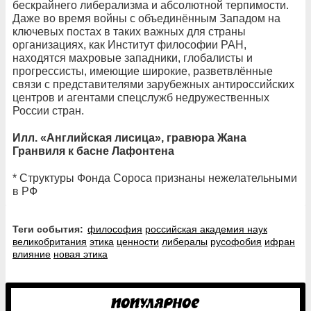
бескрайнего либерализма и абсолютной терпимости.
Даже во время войны с объединённым Западом на
ключевых постах в таких важных для страны
организациях, как Институт философии РАН,
находятся махровые западники, глобалисты и
прогрессисты, имеющие широкие, разветвлённые
связи с представителями зарубежных антироссийских
центров и агентами спецслужб недружественных
России стран.
Илл. «Английская лисица», гравюра Жана
Гранвиля к басне Лафонтена
* Структуры Фонда Сороса признаны нежелательными
в РФ
Теги события:
философия
российская академия наук
великобритания
этика
ценности
либералы
русофобия
ифран
влияние
новая этика