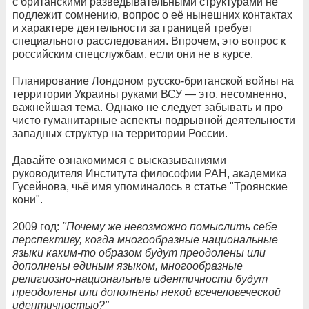
с британскими разведывательными структурами не
подлежит сомнению, вопрос о её нынешних контактах
и характере деятельности за границей требует
специального расследования. Впрочем, это вопрос к
российским спецслужбам, если они не в курсе.
Планирование Лондоном русско-британской войны на
территории Украины руками ВСУ — это, несомненно,
важнейшая тема. Однако не следует забывать и про
чисто гуманитарные аспекты подрывной деятельности
западных структур на территории России.
Давайте ознакомимся с высказываниями
руководителя Института философии РАН, академика
Гусейнова, чьё имя упоминалось в статье "Троянские
кони".
2009 год:
"Почему же невозможно помыслить себе
перспективу, когда многообразные национальные
языки каким-то образом будут преодолены или
дополнены единым языком, многообразные
религиозно-национальные идентичности будут
преодолены или дополнены некой всечеловеческой
идентичностью?"