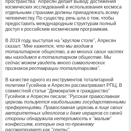
пространства" Апресян делает вывод: достижения
космических исследований и использования космоса
отдельными странами должны принадлежать всему
человечеству. По существу, речь шла о том, чтобы
предоставить международным структурам полный
доступ к российским космическим программам.
В 2019 году, выступая на "круглом столе", Апресян
сказал:
"Мне кажется, что мы входим в
тоталитарное общество, а во многих своих частях
мы находимся в тоталитарном обществе. Мы
сейчас можем увидеть много символических
признаков реставрации тоталитаризма".
В качестве одного из инструментов тоталитарной
политики Гусейнов и Апресян рассматривают РПЦ. В
совместной статье "Демократия и гражданство"
Гусейнов и Апресян писали:
"Русская православная
церковь пользуется наибольшими государственными
преференциями. Православная церковь в лице своих
авторитетных идеологов и даже иерархов со своей
стороны обнаружила нетерпимость к "малым"
конфессиям, которые она по-прежнему
рассматривает как "секты".