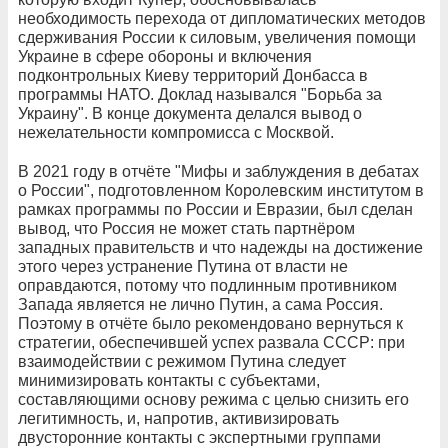
необходимость перехода от дипломатических методов
сдерживания России к силовым, увеличения помощи
Украине в сфере обороны и включения
подконтрольных Киеву территорий Донбасса в
программы НАТО. Доклад назывался "Борьба за
Украину". В конце документа делался вывод о
нежелательности компромисса с Москвой.
В 2021 году в отчёте "Мифы и заблуждения в дебатах
о России", подготовленном Королевским институтом в
рамках программы по России и Евразии, был сделан
вывод, что Россия не может стать партнёром
западных правительств и что надежды на достижение
этого через устранение Путина от власти не
оправдаются, потому что подлинным противником
Запада является не лично Путин, а сама Россия.
Поэтому в отчёте было рекомендовано вернуться к
стратегии, обеспечившей успех развала СССР: при
взаимодействии с режимом Путина следует
минимизировать контакты с субъектами,
составляющими основу режима с целью снизить его
легитимность, и, напротив, активизировать
двусторонние контакты с экспертными группами