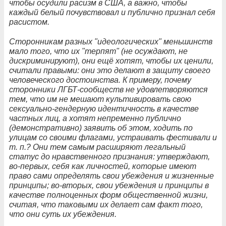
чтобы осудили расизм в США, а важно, чтобы
каждый белый почувствовал и публично признал себя
расистом.
Сторонникам разных "идеологических" меньшинств
мало того, что их "терпят" (не осуждают, не
дискриминируют), они ещё хотят, чтобы их ценили,
считали правыми: они это делают в защиту своего
человеческого достоинства. К примеру, почему
сторонники ЛГБТ-сообществ не удовлетворяются
тем, что им не мешают культивировать свою
сексуально-гендерную идентичность в качестве
частных лиц, а хотят непременно публично
(демонстративно) заявить об этом, ходить по
улицам со своими флагами, устраивать фестивали и
т. п.? Они тем самым расширяют легальный
статус до нравственного признания: утверждают,
во-первых, себя как личностей, которые имеют
право сами определять свои убеждения и жизненные
принципы; во-вторых, свои убеждения и принципы в
качестве полноценных форм общественной жизни,
считая, что таковыми их делает сам факт того,
что они суть их убеждения.