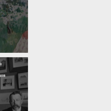
а
цов