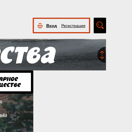
Вход
Регистрация
Расширенный
поиск
а
рёз