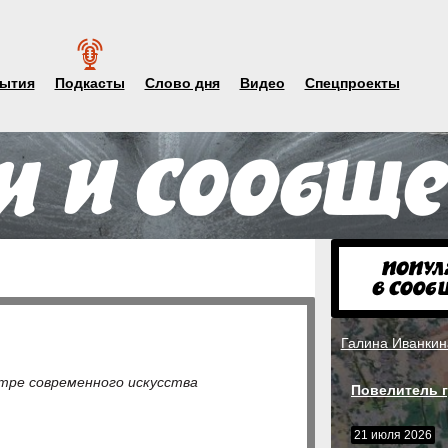
ытия
Подкасты
Слово дня
Видео
Спецпроекты
Галина Иванкин
тре современного искусства
Повелитель г
21 июля 2026