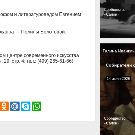
Cообщество
софом и литературоведом Евгением
«Салон»
о жанра — Полины Болотовой.
Галина Иванкин
м центре современного искусства
29, стр. 4; тел.: (499) 265-61-66)
Собиратели 
14 июля 2026
iber
Odnoklassniki
Mail.Ru
Skype
WhatsApp
Cообщество
«Салон»