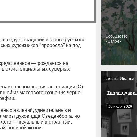
Cообщество
аследует традиции второго русского
«Салон»
овских художников "проросла" из-под
средственное — рождается на
 в экзистенциальных сумерках
Галина Иванкин
вевает воспоминания-ассоциации. От
вшей из массового сознания черно-
Творец двор
графии.
28 июля 2026
анных явлений, удивительных и
е миры духовидца Сведенборга, но
ожего — печальный и странный,
 мгновений жизни.