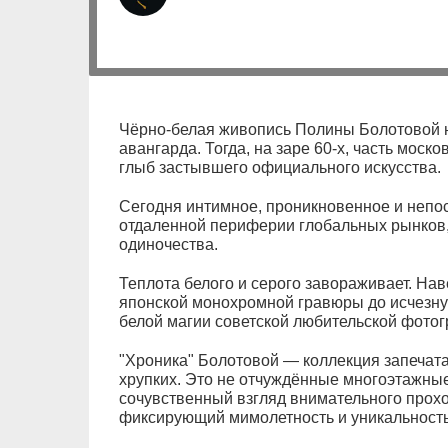
Чёрно-белая живопись Полины Болотовой н
авангарда. Тогда, на заре 60-х, часть моск
глыб застывшего официального искусства.
Сегодня интимное, проникновенное и непо
отдаленной периферии глобальных рынков,
одиночества.
Теплота белого и серого завораживает. На
японской монохромной гравюры до исчезну
белой магии советской любительской фото
"Хроника" Болотовой — коллекция запечат
хрупких. Это не отчуждённые многоэтажны
сочувственный взгляд внимательного прох
фиксирующий мимолетность и уникальность