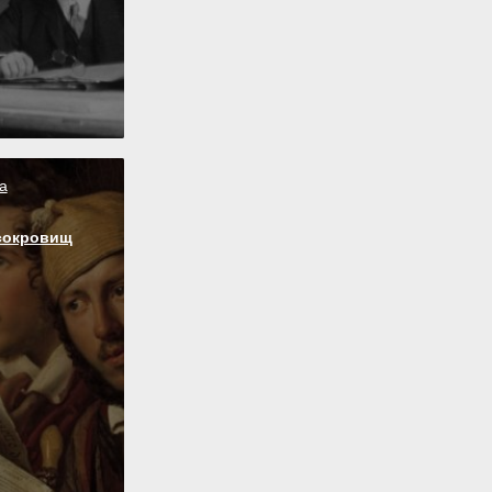
а
сокровищ