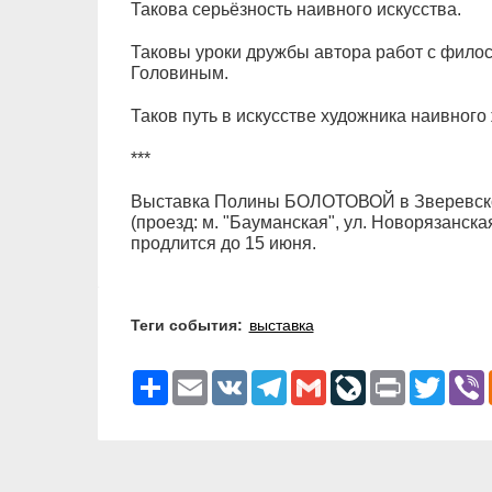
Такова серьёзность наивного искусства.
Таковы уроки дружбы автора работ с фило
Головиным.
Таков путь в искусстве художника наивног
***
Выставка Полины БОЛОТОВОЙ в Зверевско
(проезд: м. "Бауманская", ул. Новорязанская, 
продлится до 15 июня.
Теги события:
выставка
Ресурс
Email
VK
Telegram
Gmail
LiveJournal
Print
Twitter
V