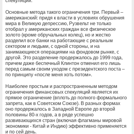
спекуляций.
Основные метода такого ограничения три. Первый –
американский: придя к власти в условиях обрушения
мира в Великую депрессию, Рузвельт не только
отобрал у американских граждан все физическое
золото (кроме обручальных колец), но и жестко
разделил все банки на работающие с реальным
сектором и людьми, с одной стороны, и на
занимающиеся операциями на фондовом рынке, с
другой. Это разделение продержалось до 1999 года,
причем даже беспечный Клинтон отменил его лишь
перед самым своим уходом с президентского поста –
по принципу «после меня хоть потом».
Наиболее простым и распространенным методом
ограничения финансовых спекуляций является их
прямое ограничение (вплоть до полного формального
запрета, как в Советском Союзе). В разных формах
оно продержалось в Западной Европе до второй
половины 80-х годов, а в ряде успешно
развивающихся стран (включая флагманы мировой
экономики - Китай и Индию) эффективно применяется
и по сей день.