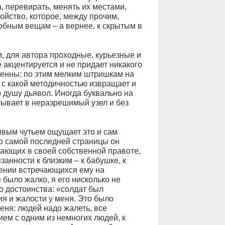
, перевирать, менять их местами,
ойство, которое, между прочим,
обным вещам – а вернее, к скрытым в
, для автора проходные, курьезные и
 акцентируется и не придает никакого
венны: по этим мелким штришкам на
с какой методичностью извращает и
 душу дьявол. Иногда буквально на
утывает в неразрешимый узел и без
ивым чутьем ощущает это и сам
до самой последней страницы он
жающих в своей собственной правоте,
анности к близким – к бабушке, к
шении встречающихся ему на
 было жалко, я его нисколько не
о достоинства: «солдат был
ия и жалости у меня. Это было
еня: людей надо жалеть, все
ем с одним из немногих людей, к