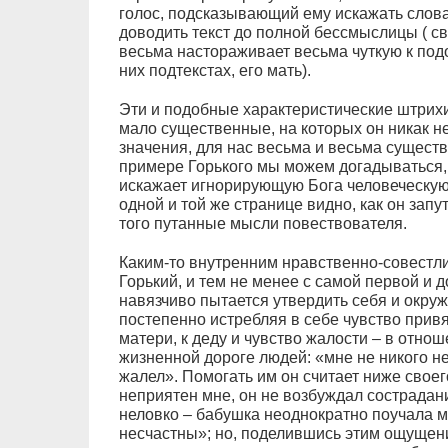
голос, подсказывающий ему искажать слова
доводить текст до полной бессмыслицы ( св
весьма настораживает весьма чуткую к под
них подтекстах, его мать).
Эти и подобные характеристические штрихи
мало существенные, на которых он никак не
значения, для нас весьма и весьма сущест
примере Горького мы можем догадываться, 
искажает игнорирующую Бога человеческую
одной и той же странице видно, как он зап
того путанные мысли повествователя.
Каким-то внутренним нравственно-совестл
Горький, и тем не менее с самой первой и 
навязчиво пытается утвердить себя и окру
постепенно истребляя в себе чувство привяз
матери, к деду и чувство жалости – в отно
жизненной дороге людей: «мне не никого не
жалел». Помогать им он считает ниже своег
неприятен мне, он не возбуждал сострадан
неловко – бабушка неоднократно поучала м
несчастны»; но, поделившись этим ощущени