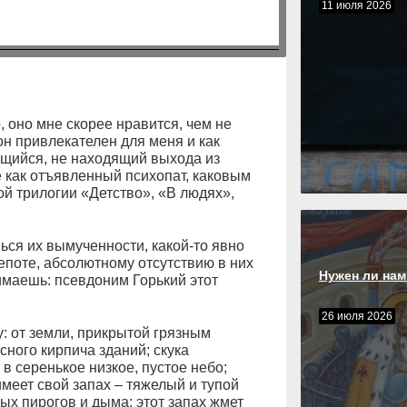
11 июля 2026
, оно мне скорее нравится, чем не
он привлекателен для меня и как
ющийся, не находящий выхода из
е как отъявленный психопат, каковым
ой трилогии «Детство», «В людях»,
шься их вымученности, какой-то явно
поте, абсолютному отсутствию в них
Нужен ли нам
нимаешь: псевдоним Горький этот
26 июля 2026
: от земли, прикрытой грязным
сного кирпича зданий; скука
в серенькое низкое, пустое небо;
меет свой запах – тяжелый и тупой
вых пирогов и дыма; этот запах жмет