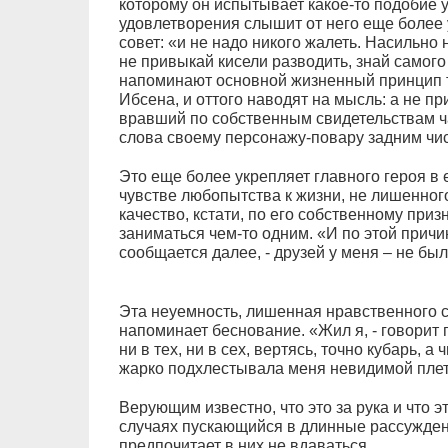
которому он испытывает какое-то подобие 
удовлетворения слышит от него еще более 
совет: «и не надо никого жалеть. Насильно 
не привыкай кисели разводить, знай самого
напоминают основной жизненный принцип 
Ибсена, и оттого наводят на мысль: а не п
вравший по собственным свидетельствам ча
слова своему персонажу-повару задним чи
Это еще более укрепляет главного героя в 
чувстве любопытства к жизни, не лишенного
качество, кстати, по его собственному при
заниматься чем-то одним. «И по этой причи
сообщается далее, - друзей у меня – не был
Эта неуемность, лишенная нравственного 
напоминает беснование. «Жил я, - говорит п
ни в тех, ни в сех, вертясь, точно кубарь, а
жарко подхлестывала меня невидимой плет
Верующим известно, что это за рука и что эт
случаях пускающийся в длинные рассуждени
предпочитает в них не вдаваться.