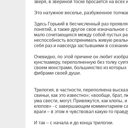
зверя, в звериной тоске бросается на всех 
Это натужное веселье, разбуженное толчк
Здесь Горький в бесчисленный раз проявля
понятий, а также другое свое изначальное с
мало сочетающихся между собой пустых ра
неспособность воспринимать живую реаль
себя раз и навсегда застывшими в сознан
Очевидно, по этой причине он любит изобр
кунсткамеру, переполненную без толку суе
своем монстрами, большинство из которых
фибрами своей души.
Трилогия, в частности, переполнена выска
свиньи, как это известно»; «вообще, брат, л
ума свести, могут. Привяжутся, как клопы, 
клопов» - с завершающим комментарием са
враги – в этом я чувствовал какую-то правд
И так – с начала и до конца трилогии.