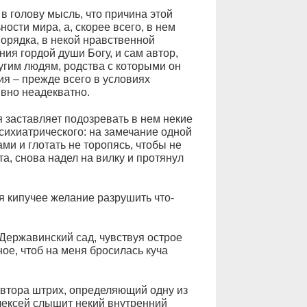
 в голову мысль, что причина этой
ости мира, а, скорее всего, в нем
порядка, в некой нравственной
ия гордой души Богу, и сам автор,
ругим людям, родства с которыми он
ия – прежде всего в условиях
вно неадекватно.
 заставляет подозревать в нем некие
сихиатрического: на замечание одной
ми и глотать не торопясь, чтобы не
а, снова надел на вилку и протянул
я кипучее желание разрушить что-
 Державинский сад, чувствуя острое
ное, чтоб на меня бросилась куча
автора штрих, определяющий одну из
Алексей слышит некий внутренний