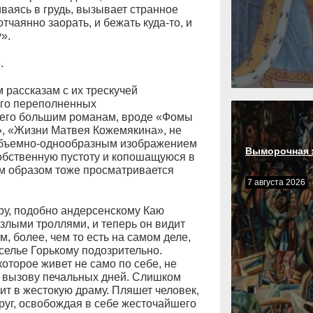
чиваясь в грудь, вызывает странное
тчаянно заорать, и бежать куда-то, и
».
.
 рассказам с их трескучей
его переполненных
 его большим романам, вроде «Фомы
, «Жизни Матвея Кожемякина», не
 объемно-однообразным изображением
Выморочная 
обственную пустоту и копошащуюся в
ым образом тоже просматривается
7 августа 2026
ру, подобно андерсенскому Каю
о злыми троллями, и теперь он видит
м, более, чем то есть на самом деле,
селье Горькому подозрительно.
оторое живет не само по себе, не
по вызову печальных дней. Слишком
ит в жестокую драму. Пляшет человек,
руг, освобождая в себе жесточайшего