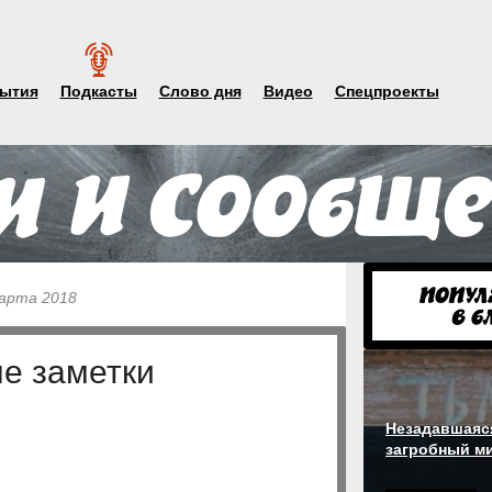
ытия
Подкасты
Слово дня
Видео
Спецпроекты
марта 2018
е заметки
Незадавшаяся
загробный м