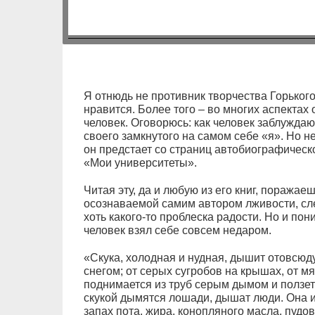
Я отнюдь не противник творчества Горького
нравится. Более того – во многих аспектах 
человек. Оговорюсь: как человек заблужда
своего замкнутого на самом себе «я». Но н
он предстает со страниц автобиографическ
«Мои университеты».
Читая эту, да и любую из его книг, поражае
осознаваемой самим автором лживости, сле
хоть какого-то проблеска радости. Но и по
человек взял себе совсем недаром.
«Скука, холодная и нудная, дышит отовсюду
снегом; от серых сугробов на крышах, от мя
поднимается из труб серым дымом и ползет 
скукой дымятся лошади, дышат люди. Она и
запах пота, жира, конопляного масла, пудо