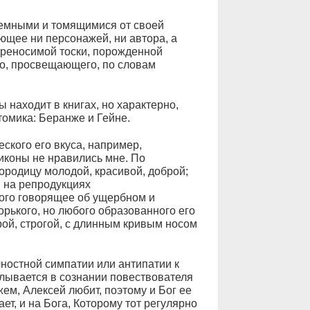
уемными и томящимися от своей
ющее ни персонажей, ни автора, а
ереносимой тоски, порожденной
го, просвещающего, по словам
 находит в книгах, но характерно,
томика: Беранже и Гейне.
ского его вкуса, например,
иконы не нравились мне. По
ородицу молодой, красивой, доброй;
. на репродукциях
ного говорящее об ущербном и
орького, но любого образованного его
рой, строгой, с длинным кривым носом
чностной симпатии или антипатии к
лывается в сознании повествователя
ем, Алексей любит, поэтому и Бог ее
т, и на Бога, Которому тот регулярно