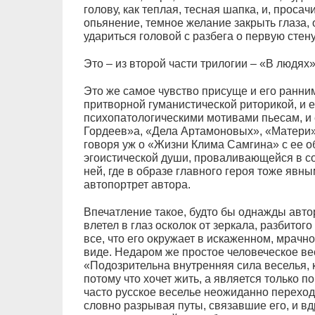
голову, как теплая, тесная шапка, и, проса
опьянение, темное желание закрыть глаза, о
удариться головой с разбега о первую стену
Это – из второй части трилогии – «В людях»
Это же самое чувство присуще и его ранним
притворной гуманистической риторикой, и 
психопатологическими мотивами пьесам, и
Гордеев»а, «Дела Артамоновых», «Матери»
говоря уж о «Жизни Клима Самгина» с ее
эгоистической души, проваливающейся в с
ней, где в образе главного героя тоже явн
автопортрет автора.
Впечатление такое, будто бы однажды авто
влетел в глаз осколок от зеркала, разбитог
все, что его окружает в искаженном, мрачно
виде. Недаром же простое человеческое ве
«Подозрительна внутренняя сила веселья, к
потому что хочет жить, а является только 
часто русское веселье неожиданно переход
словно разрывая путы, связавшие его, и вд