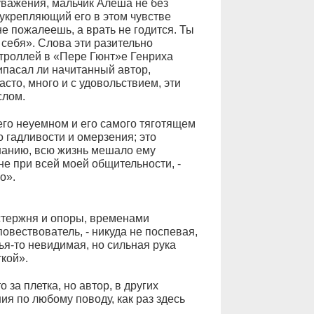
уважения, мальчик Алеша не без
укрепляющий его в этом чувстве
не пожалеешь, а врать не годится. Ты
 себя». Слова эти разительно
троллей в «Пере Гюнт»е Генриха
рипасал ли начитанный автор,
сто, много и с удовольствием, эти
слом.
его неуемном и его самого тяготящем
 гадливости и омерзения; это
знанию, всю жизнь мешало ему
не при всей моей общительности, -
о».
стержня и опоры, временами
овествователь, - никуда не поспевая,
 чья-то невидимая, но сильная рука
кой».
о за плетка, но автор, в других
я по любому поводу, как раз здесь