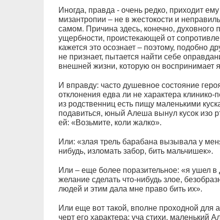
Иногда, правда - очень редко, приходит ему
мизантропии – не в жестокости и неправильн
самом. Причина здесь, конечно, духовного 
ущербности, проистекающей от сопротивлен
кажется это осознает – поэтому, подобно д
не признает, пытается найти себе оправдан
внешней жизни, которую он воспринимает я
И вправду: часто душевное состояние героя
отклонения едва ли не характера клинико-п
из родственниц есть пищу маленькими куска
подавиться, юный Алеша вынул кусок изо рт
ей: «Возьмите, коли жалко».
Или: «злая трель барабана вызывала у мен
нибудь, изломать забор, бить мальчишек».
Или – еще более поразительное: «я ушел в
желание сделать что-нибудь злое, безобраз
людей и этим дала мне право бить их».
Или еще вот такой, вполне проходной для 
черт его характера: уча стихи, маленький 