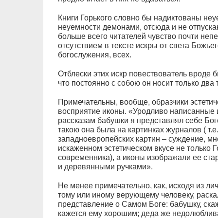
Книги Горького словно бы надиктованы не
неуемности демонами, отсюда и не отпуска
больше всего читателей чувство почти неп
отсутствием в тексте искры от света Божье
богослужения, всех.
Отблески этих искр повествователь вроде бы
что постоянно с собою он носит только два 
Примечательны, вообще, образчики эстетиче
восприятие иконы. «Уродливо написанные 
рассказам бабушки я представлял себе Бог
такою она была на картинках журналов ( т.е
западноевропейских картин – суждение, м
искаженном эстетическом вкусе не только Г
современника), а иконы изображали ее ста
и деревянными ручками».
Не менее примечательно, как, исходя из ли
тому или иному верующему человеку, раска
представление о Самом Боге: бабушку, скаж
кажется ему хорошим; деда же недолюбливае