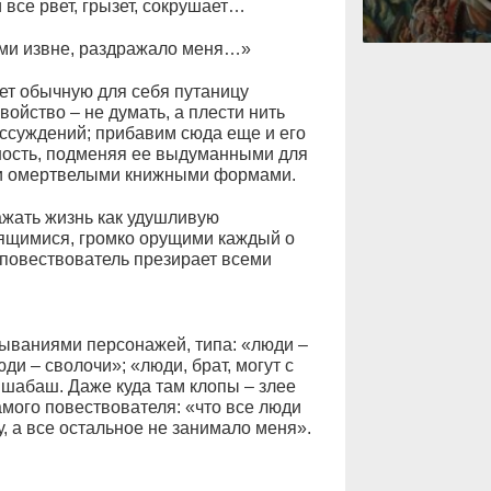
и все рвет, грызет, сокрушает…
ами извне, раздражало меня…»
ет обычную для себя путаницу
войство – не думать, а плести нить
ссуждений; прибавим сюда еще и его
ность, подменяя ее выдуманными для
ии омертвелыми книжными формами.
ажать жизнь как удушливую
тящимися, громко орущими каждый о
 повествователь презирает всеми
зываниями персонажей, типа: «люди –
юди – сволочи»; «люди, брат, могут с
и шабаш. Даже куда там клопы – злее
мого повествователя: «что все люди
у, а все остальное не занимало меня».