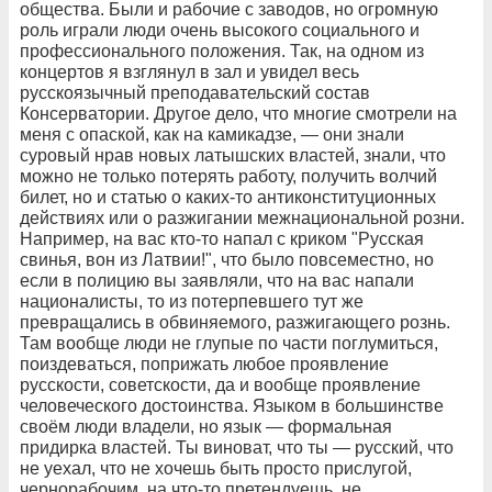
общества. Были и рабочие с заводов, но огромную
роль играли люди очень высокого социального и
профессионального положения. Так, на одном из
концертов я взглянул в зал и увидел весь
русскоязычный преподавательский состав
Консерватории. Другое дело, что многие смотрели на
меня с опаской, как на камикадзе, — они знали
суровый нрав новых латышских властей, знали, что
можно не только потерять работу, получить волчий
билет, но и статью о каких-то антиконституционных
действиях или о разжигании межнациональной розни.
Например, на вас кто-то напал с криком "Русская
свинья, вон из Латвии!", что было повсеместно, но
если в полицию вы заявляли, что на вас напали
националисты, то из потерпевшего тут же
превращались в обвиняемого, разжигающего рознь.
Там вообще люди не глупые по части поглумиться,
поиздеваться, поприжать любое проявление
русскости, советскости, да и вообще проявление
человеческого достоинства. Языком в большинстве
своём люди владели, но язык — формальная
придирка властей. Ты виноват, что ты — русский, что
не уехал, что не хочешь быть просто прислугой,
чернорабочим, на что-то претендуешь, не