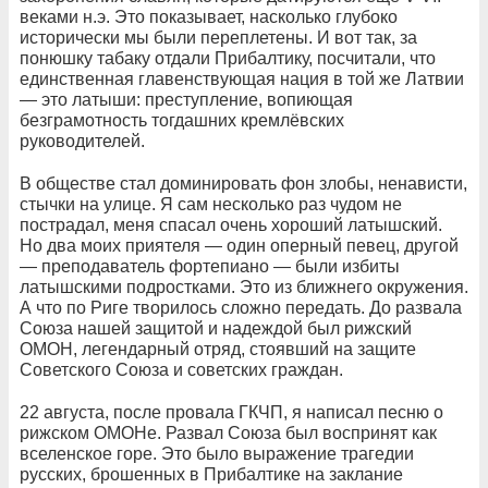
веками н.э. Это показывает, насколько глубоко
исторически мы были переплетены. И вот так, за
понюшку табаку отдали Прибалтику, посчитали, что
единственная главенствующая нация в той же Латвии
— это латыши: преступление, вопиющая
безграмотность тогдашних кремлёвских
руководителей.
В обществе стал доминировать фон злобы, ненависти,
стычки на улице. Я сам несколько раз чудом не
пострадал, меня спасал очень хороший латышский.
Но два моих приятеля — один оперный певец, другой
— преподаватель фортепиано — были избиты
латышскими подростками. Это из ближнего окружения.
А что по Риге творилось сложно передать. До развала
Союза нашей защитой и надеждой был рижский
ОМОН, легендарный отряд, стоявший на защите
Советского Союза и советских граждан.
22 августа, после провала ГКЧП, я написал песню о
рижском ОМОНе. Развал Союза был воспринят как
вселенское горе. Это было выражение трагедии
русских, брошенных в Прибалтике на заклание