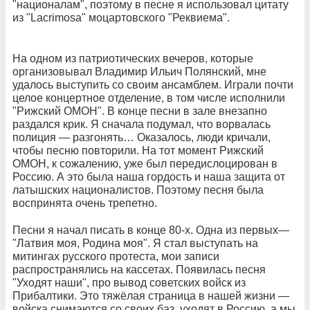
"националам", поэтому в песне я использовал цитату
из "Lacrimosa" моцартовского "Реквиема".
На одном из патриотических вечеров, которые
организовывал Владимир Ильич Полянский, мне
удалось выступить со своим ансамблем. Играли почти
целое концертное отделение, в том числе исполнили
"Рижский ОМОН". В конце песни в зале внезапно
раздался крик. Я сначала подумал, что ворвалась
полиция — разгонять… Оказалось, люди кричали,
чтобы песню повторили. На тот момент Рижский
ОМОН, к сожалению, уже был передислоцирован в
Россию. А это была наша гордость и наша защита от
латышских националистов. Поэтому песня была
воспринята очень трепетно.
Песни я начал писать в конце 80-х. Одна из первых—
"Латвия моя, Родина моя". Я стал выступать на
митингах русского протеста, мои записи
распространялись на кассетах. Появилась песня
"Уходят наши", про вывод советских войск из
Прибалтики. Это тяжёлая страница в нашей жизни —
войска снимаются со своих баз, уходят в Россию, а мы