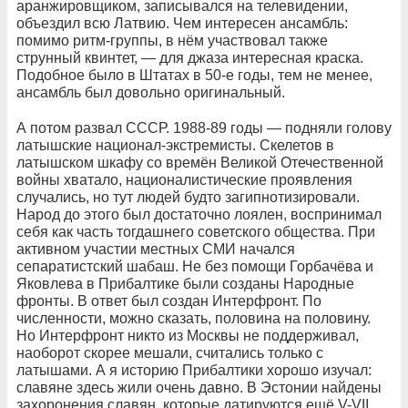
аранжировщиком, записывался на телевидении,
объездил всю Латвию. Чем интересен ансамбль:
помимо ритм-группы, в нём участвовал также
струнный квинтет, — для джаза интересная краска.
Подобное было в Штатах в 50-е годы, тем не менее,
ансамбль был довольно оригинальный.
А потом развал СССР. 1988-89 годы — подняли голову
латышские национал-экстремисты. Скелетов в
латышском шкафу со времён Великой Отечественной
войны хватало, националистические проявления
случались, но тут людей будто загипнотизировали.
Народ до этого был достаточно лоялен, воспринимал
себя как часть тогдашнего советского общества. При
активном участии местных СМИ начался
сепаратистский шабаш. Не без помощи Горбачёва и
Яковлева в Прибалтике были созданы Народные
фронты. В ответ был создан Интерфронт. По
численности, можно сказать, половина на половину.
Но Интерфронт никто из Москвы не поддерживал,
наоборот скорее мешали, считались только с
латышами. А я историю Прибалтики хорошо изучал:
славяне здесь жили очень давно. В Эстонии найдены
захоронения славян, которые датируются ещё V-VII