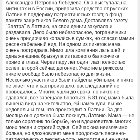
Александра Петровна Лебедева. Она выступала на
митингах и в России, привозила средства от русских
Латвии в поддержку патриотических газет, в фонд
памяти защитников Белого дома. Доставляла газету
"Завтра" в Латвию, на свои деньги закупала и
раздавала. Дело было небезопасное, пограничники
очень придирчиво копались в сумках, но спасал мамин
респектабельный вид. На одном из пикетов мама
очень пострадала. Мимо шла компания латышей, и
одна женщина брызнула из газового баллончика
прямо в глаза. Через пару лет один глаз полностью
ослеп, второй сейчас догоняет. Участие в рижском
пикете вообще было небезопасно для жизни.
Несколько участников были найдены убитыми, и никто
не знает, что и как произошло, расследований не
проводилось. Многие ушли до срока, но никто не
сдавался, все завещали бороться. В 81 год мама была
лишена вида на жительство, ей намекнули: вы же
недовольны тем, что происходит в Латвии. За два
месяца она должна была покинуть Латвию. Мама — не
только соратник по борьбе, но и вдохновитель многих
моих песен и строгий судья. Сейчас она неизлечимо
больна, но вдохновляет меня продолжать песенно-
патриотическую деятельность, несмотря ни на какие