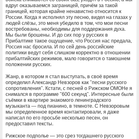
вдруг оказываемся заграницей, причём за такой
границей, которая крайне ненавистно относится к
России. Когда я исполнял эту песню, видел на глазах у
людей слёзы, это меня убедило в том, что мои песни
востребованы, необходимы для поддержания духа.
Мы были брошены. И до сих пор у русских в
Прибалтике такое ощущение, что Россия нас предала,
Россия нас бросила. И по сей день российские
политики ведут себя слишком корректно в отношении
прибалтийских режимов, мало говорится о тамошнем
положении русских.
Жанр, в котором я стал выступать, в своё время
определил Александр Невзоров как "песни русского
сопротивления". Кстати, с песней о Рижском ОМОНе я
снимался в программе "600 секунд". Интересные были
съёмки в квартире знакомого ленинградского
музыканта — под пианино, в темноте. С Невзоровым
мы определенное время контактировали, я даже
написал по его просьбе несколько песен, он
предоставил тексты.
Рижское подполье — это срез тогдашнего русского