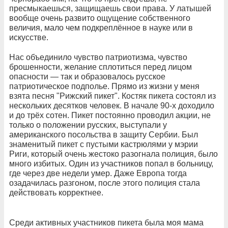
пресмыкаешься, защищаешь свои права. У латышей
вообще очень развито ощущение собственного
величия, мало чем подкреплённое в науке или в
искусстве.
Нас объединило чувство патриотизма, чувство
брошенности, желание сплотиться перед лицом
опасности — так и образовалось русское
патриотическое подполье. Прямо из жизни у меня
взята песня "Рижский пикет". Костяк пикета состоял из
нескольких десятков человек. В начале 90-х доходило
и до трёх сотен. Пикет постоянно проводил акции, не
только о положении русских, выступали у
американского посольства в защиту Сербии. Был
знаменитый пикет с пустыми кастрюлями у мэрии
Риги, который очень жестоко разогнала полиция, было
много избитых. Один из участников попал в больницу,
где через две недели умер. Даже Европа тогда
озадачилась разгоном, после этого полиция стала
действовать корректнее.
Среди активных участников пикета была моя мама