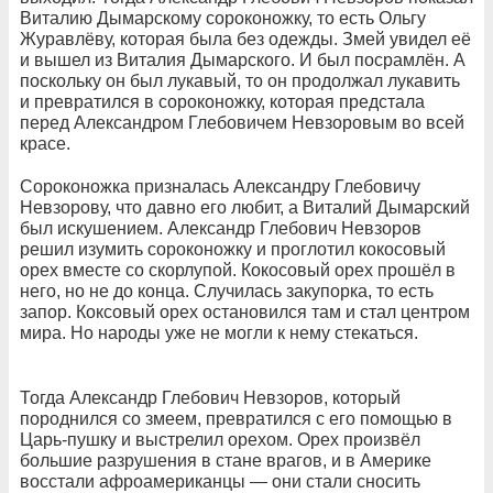
Виталию Дымарскому сороконожку, то есть Ольгу
Журавлёву, которая была без одежды. Змей увидел её
и вышел из Виталия Дымарского. И был посрамлён. А
поскольку он был лукавый, то он продолжал лукавить
и превратился в сороконожку, которая предстала
перед Александром Глебовичем Невзоровым во всей
красе.
Сороконожка призналась Александру Глебовичу
Невзорову, что давно его любит, а Виталий Дымарский
был искушением. Александр Глебович Невзоров
решил изумить сороконожку и проглотил кокосовый
орех вместе со скорлупой. Кокосовый орех прошёл в
него, но не до конца. Случилась закупорка, то есть
запор. Коксовый орех остановился там и стал центром
мира. Но народы уже не могли к нему стекаться.
Тогда Александр Глебович Невзоров, который
породнился со змеем, превратился с его помощью в
Царь-пушку и выстрелил орехом. Орех произвёл
большие разрушения в стане врагов, и в Америке
восстали афроамериканцы — они стали сносить