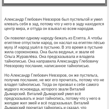
Александр Глебович Невзоров был пустельгой и умел
клевать себя в зад, потому что у него в заду находился
центр мира, и оттуда он взывал ко всем народам.
Он повелел одному народу бежать из Египта. А чтобы
египтяне отпустили народ, он наслал на египтян пёсью
муху. И народ ушёл в пустыню. В это время в пустыне
жила сороконожка. Она была ведунья, и звали её
Ольга Журавлёва. Она предсказывала и владела
тайнописью. Она направила Александру Глебовичу
Невзорову послание, написанное тайнописью.
Но Александр Глебович Невзоров, он же пустельга,
получив послание, не мог его прочитать, потому что не
владел тайнописью. Тогда он призвал к себе самого
мудрого ясновидца, которого звали Виталий
Дымарский. Виталий Дымарский умел всё
предсказывать и знал тайнопись, потому что у него в
желудке жил змей и всё подсказывал. Виталий
Дымарский прочитал тайнопись и сказал, что