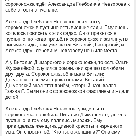
сороконожка ждёт Александра Глебовича Невзорова к
себе в гости в пустыне.
Александр Глебович Невзоров знал, что у
сороконожки в пустыне есть висячие сады. Ему очень
хотелось повисеть в этих садах. Он отправился в
пустыню, но когда пришёл к сороконожке и заглянул в
висячие сады, там уже висел Виталий Дымарский, и
Александру Глебовичу Невзорову не было места.
А у Виталия Дымарского и сороконожки, то есть Ольги
Журавлёвой, случился роман, они крепко полюбили
друг друга. Сороконожка обнимала Виталия
Дымарского всеми сорока ногами, Виталий
Дымарский знал этот приём, который назывался
"захват". Были они с сороконожкой счастливы и ждали
детей.
Александр Глебович Невзоров, увидев, что
сороконожка полюбила Виталия Дымарского, ушёл в
пустыню, и там ему являлись миражи. Ему
привиделась женщина дивной красоты и изрядного
ума. Он спросил её: "Кто ты, о женщина?" Она ему