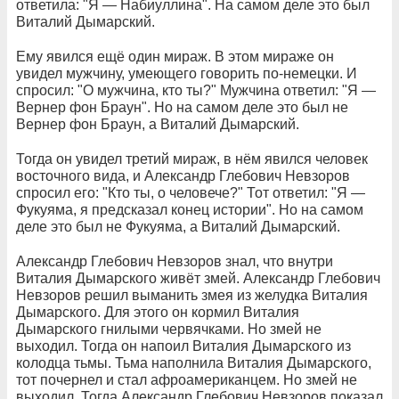
ответила: "Я — Набиуллина". На самом деле это был
Виталий Дымарский.
Ему явился ещё один мираж. В этом мираже он
увидел мужчину, умеющего говорить по-немецки. И
спросил: "О мужчина, кто ты?" Мужчина ответил: "Я —
Вернер фон Браун". Но на самом деле это был не
Вернер фон Браун, а Виталий Дымарский.
Тогда он увидел третий мираж, в нём явился человек
восточного вида, и Александр Глебович Невзоров
спросил его: "Кто ты, о человече?" Тот ответил: "Я —
Фукуяма, я предсказал конец истории". Но на самом
деле это был не Фукуяма, а Виталий Дымарский.
Александр Глебович Невзоров знал, что внутри
Виталия Дымарского живёт змей. Александр Глебович
Невзоров решил выманить змея из желудка Виталия
Дымарского. Для этого он кормил Виталия
Дымарского гнилыми червячками. Но змей не
выходил. Тогда он напоил Виталия Дымарского из
колодца тьмы. Тьма наполнила Виталия Дымарского,
тот почернел и стал афроамериканцем. Но змей не
выходил. Тогда Александр Глебович Невзоров показал