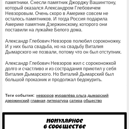
памятники. Снесли памятник Джорджу Вашингтону,
который оказался Александром Глебовичем
Невзоровым. Очень скоро в Америке совсем не
осталось памятников. И тогда Россия подарила
Америке памятник Дзержинскому, которого они
поставили на лужайке Белого дома.
Александр Глебович Невзоров полюбил сороконожку.
И у них была свадьба, но на свадьбу Виталия
Дымарского не позвали, потому что он был отступник.
Александр Глебович Невзоров жил с сороконожкой
долго и счастливо и из сострадания приютил у себя
Виталия Дымарского. Но Виталий Дымарский был
большой проказник и продолжал бедокурить.
Теги события:
невзоров
журавлёва ольга
дымарский
дзержинский
главная
литература
сатира
общество