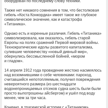
оборудован по последнему слову техники.
Также нет никакого сомнения в том, что бестолковая
гибель «Коста Конкордиа» имеет такое же глубокое
символическое значение, как и катастрофа
«Титаника».
Однако есть и коренные различия. Гибель «Титаника»
символизировала, как оказалось, гибель старой
Европы на полях сражений Первой мировой войны.
Технократические идолы развитого капитализма,
сулившие человечеству «новый дивный мир»,
обернулись бессмысленной бойней, «мором
и гладом».
14 апреля 1912 года провидение жестоко насмеялось
над возомнившими о себе человеками: пароход,
считавшийся непотопляемым, получил повреждения
невероятного размера (из шестнадцати
водонепроницаемых отсеков судна шесть были были
просто выпотрошены айсбергом) и ушёл под воду
менее, чем за три часа.
Конечно, в трагической истории с «Титаником»