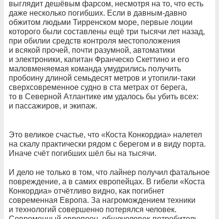
выглядит дешёвым фарсом, несмотря на то, что есть
даже несколько погибших. Если в давным-давно
обжитом людьми Тирренском море, первые лоции
которого были составлены ещё три тысячи лет назад,
при обилии средств контроля местоположения
и всякой прочей, почти разумной, автоматики
и электроники, капитан Франческо Скеттино и его
маловменяемая команда умудрились получить
пробоину длиной семьдесят метров и утопили-таки
сверхсовременное судно в ста метрах от берега,
то в Северной Атлантике им удалось бы убить всех:
и пассажиров, и экипаж.
Это великое счастье, что «Коста Конкордиа» налетел
на скалу практически рядом с берегом и в виду порта.
Иначе счёт погибших шёл бы на тысячи.
И дело не только в том, что лайнер получил фатальное
повреждение, а в самих европейцах. В гибели «Коста
Конкордиа» отчётливо видно, как погибнет
современная Европа. За нагромождением техники
и технологий совершенно потерялся человек.
Современный европеец, общечеловек-потребитель,