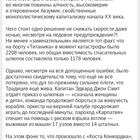
во многом повинны алчность, высокомерие
и откровенное безумие, свойственные
монополистическому капитализму начала XX века.
Чего стоит одно решение не снижать скорости даже
ночью, несмотря на ледовое предупреждение?!
Не менее «замечательным» является тот факт, что
на борту «Титаника» в момент катастрофы было
2208 человек, но общая вместимость спасательных
шлюпок составляла только 1178 человек.
Однако, несмотря на все допущенные ошибки, было
достаточно свидетельств тому, что ещё не всё
потеряно, что дух по-прежнему сильнее плоти, что
Традиция ещё жива. Капитан Эдвард Джон Смит
отдаёт приказ о шлюпках — «сначала женщины
и дети», команда продолжает бороться за живучесть
корабля, оркестр на верхней палубе продолжает
играть до последней минуты, пароход «Карпатия»
спешит на помощь с риском взрыва котлов —
выжимая из машин 17 узлов вместо 14 штатных.
На этом фоне то, что произошло с «Коста Конкордиа»,