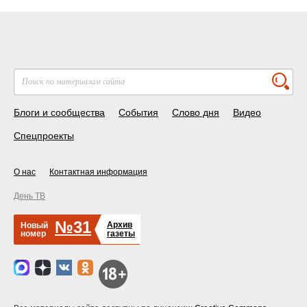
Блоги и сообщества
События
Слово дня
Видео
Спецпроекты
О нас
Контактная информация
День ТВ
№31
Архив
Новый
номер
газеты