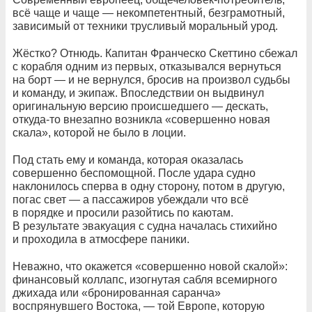
всё чаще и чаще — некомпетентный, безграмотный,
зависимый от техники трусливый моральный урод.
Жёстко? Отнюдь. Капитан Франческо Скеттино сбежал
с корабля одним из первых, отказывался вернуться
на борт — и не вернулся, бросив на произвол судьбы
и команду, и экипаж. Впоследствии он выдвинул
оригинальную версию происшедшего — дескать,
откуда-то внезапно возникла «совершенно новая
скала», которой не было в лоции.
Под стать ему и команда, которая оказалась
совершенно беспомощной. После удара судно
наклонилось сперва в одну сторону, потом в другую,
погас свет — а пассажиров убеждали что всё
в порядке и просили разойтись по каютам.
В результате эвакуация с судна началась стихийно
и проходила в атмосфере паники.
Неважно, что окажется «совершенно новой скалой»:
финансовый коллапс, изогнутая сабля всемирного
джихада или «бронированная саранча»
воспрянувшего Востока, — той Европе, которую