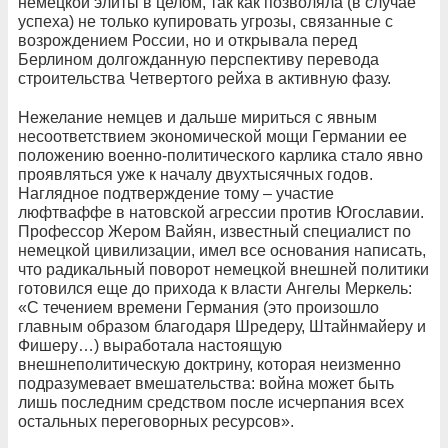
немецкой элиты в целом, так как позволяла (в случае
успеха) не только купировать угрозы, связанные с
возрождением России, но и открывала перед
Берлином долгожданную перспективу перевода
строительства Четвертого рейха в активную фазу.
Нежелание немцев и дальше мириться с явным
несоответствием экономической мощи Германии ее
положению военно-политического карлика стало явно
проявляться уже к началу двухтысячных годов.
Наглядное подтверждение тому – участие
люфтваффе в натовской агрессии против Югославии.
Профессор Жером Вайян, известный специалист по
немецкой цивилизации, имел все основания написать,
что радикальный поворот немецкой внешней политики
готовился еще до прихода к власти Ангелы Меркель:
«С течением времени Германия (это произошло
главным образом благодаря Шредеру, Штайнмайеру и
Фишеру…) выработала настоящую
внешнеполитическую доктрину, которая неизменно
подразумевает вмешательства: война может быть
лишь последним средством после исчерпания всех
остальных переговорных ресурсов».