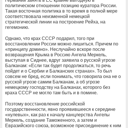
Германии занять в ЕС крайне выгодную в
политическом отношении позицию куратора России.
Такая восточная политика в то время в полной мере
соответствовала неизменной немецкой
стратегической линии на построение Рейха, на
гегемонию.
Однако, что крах СССР подарил, того при
восстановлении России можно лишиться. Причем по
«принципу домино». Неслучайно вскоре после
возвращения Крыма в Россию Ангела Меркель,
выступая в Сиднее, вдруг заявила о русской угрозе
Балканам: «Если так будет продолжаться, то речь
пойдет и о Сербии и Балканских странах». То был
совсем не бред, если понимать, что говорила она не о
русской угрозе самим Балканам, а об угрозе
немецкому господству на Балканах, которого без
краха СССР не могло там быть и в помине.
Поэтому восстановление российской
государственности, явно проявившееся к середине
«нулевых», как раз к началу канцлерства Ангелы
Меркель, создание Таможенного, а затем и
Евразийского союза, возможное присоединение к ним