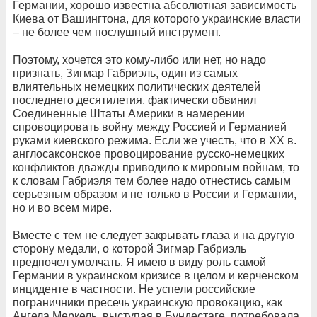
Германии, хорошо известна абсолютная зависимость
Киева от Вашингтона, для которого украинские власти
– не более чем послушный инструмент.
Поэтому, хочется это кому-либо или нет, но надо
признать, Зигмар Габриэль, один из самых
влиятельных немецких политических деятелей
последнего десятилетия, фактически обвинил
Соединенные Штаты Америки в намерении
спровоцировать войну между Россией и Германией
руками киевского режима. Если же учесть, что в ХХ в.
англосаксонское провоцирование русско-немецких
конфликтов дважды приводило к мировым войнам, то
к словам Габриэля тем более надо отнестись самым
серьезным образом и не только в России и Германии,
но и во всем мире.
Вместе с тем не следует закрывать глаза и на другую
сторону медали, о которой Зигмар Габриэль
предпочел умолчать. Я имею в виду роль самой
Германии в украинском кризисе в целом и керченском
инциденте в частности. Не успели российские
пограничники пресечь украинскую провокацию, как
Ангела Меркель, выступая в Бундестаге, потребовала