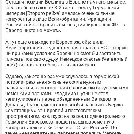
Сегодня позиции Берлина в Европе намного сильнее,
чем это было в конце XIX века. Тогда у Германской
империи [Второго рейха] имелись очень сильные
конкуренты в лице Великобритании, Франции и
России, сейчас бросить вызов доминированию ФРГ в
Европе никто не может».
А тут еще о выходе из Евросоюза объявила
Великобритания – единственная страна в ЕС, которую
ни при каких условиях Берлин не смог бы заставить
плясать под свою дудку. Немецкое счастье (Четвертый
рейх) казалось так близко, так возможно.
Однако, как это не раз уже случалось в германской
истории, реальная жизнь не сочла нужным
развиваться в соответствии с логически безупречными
немецкими планами. Владимир Путин не стал
капитулировать перед объединенным Западом, а
Дональд Трамп вместо того, чтобы назначить Берлин
«смотрящим» за Европой и постсоветским
пространством, взял курс на развал подконтрольного
Германии Евросоюза, пошел на одновременную
конфронтацию и с Китаем, и с ЕС, и с Россией. Вот
такие «неадекватные» партнеры попались Меркель,