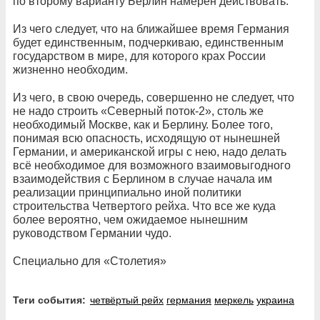
по второму варианту Берлин намерен действовать.
Из чего следует, что на ближайшее время Германия
будет единственным, подчеркиваю, единственным
государством в мире, для которого крах России
жизненно необходим.
Из чего, в свою очередь, совершенно не следует, что
не надо строить «Северный поток-2», столь же
необходимый Москве, как и Берлину. Более того,
понимая всю опасность, исходящую от нынешней
Германии, и американской игры с нею, надо делать
всё необходимое для возможного взаимовыгодного
взаимодействия с Берлином в случае начала им
реализации принципиально иной политики
строительства Четвертого рейха. Что все же куда
более вероятно, чем ожидаемое нынешним
руководством Германии чудо.
Специально для «Столетия»
Теги события:
четвёртый рейх
германия
меркель
украина