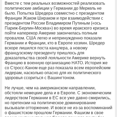
Вместе с тем реальных возможностей реализовать
политические амбиции у Германии до Меркель не
было. Попытка Шредера совместно с президентом
Франции Жаком Шираком и при взаимодействии с
президентом России Владимиром Путиным («ось
Париж-Берлин-Москва») во время иракского кризиса
пойти наперекор Америке закончилась полным
провалом. США легко и непринужденно показали
Германии и Франции, кто в Европе хозяин. Шредер
вскоре лишился поста канцлера, а новому
французскому президенту пришлось для
доказательства своей лояльности Америке вернуть
Францию в военную организацию НАТО. История же
со Стросс-Каном еще раз показала всем европейским
лидерам, насколько опасно для их политического
здоровья ссориться с Вашингтоном.
Не лучше, чем на американском направлении,
обстояли немецкие дела и в Европе. С экономическим
лидерством Германии в ЕС все уже давно смирились,
но претензии на политическое доминирование
вызывали отторжение. И вовсе не из-за воспоминаний
о фашистском прошлом Германии. Фашизм в свое