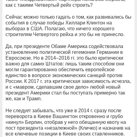
как с такими Четвертый рейх строить?
Сейчас можно только гадать о том, как развивались бы
события в случае победы Хиллари Клинтон на
выборах в США. Полагаю, что ничего хорошего
строителям Четвертого рейха и это бы не принесло.
Да, при президенте Обаме Америка содействовала
установлению политической гегемонии Германии в
Евросоюзе. Но в 2014–2016 гг. это было критически
важно для самих Штатов: лишь таким способом они
могли гарантированно обеспечить европейское
единство в вопросе экономических санкций против
России. К 2017 г. эта критическая зависимость исчезла,
и с «мавром, сделавшим свое дело» любой новый
президент Америки стал бы поступать примерно так
же, как и Трамп.
Не следует забывать, что уже в 2014 г. сразу после
переворота в Киеве Вашингтон откровенно и грубо
«кинул» Берлин, отобрав у него обещанную квоту на
пост президента «незалежной» (Кличко) и назначив на
все ключевые позиции в Киеве своих ставленников.