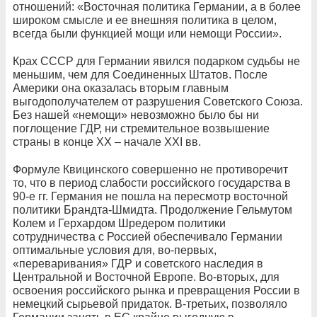
отношений: «Восточная политика Германии, а в более
широком смысле и ее внешняя политика в целом,
всегда были функцией мощи или немощи России».
Крах СССР для Германии явился подарком судьбы не
меньшим, чем для Соединенных Штатов. После
Америки она оказалась вторым главным
выгодополучателем от разрушения Советского Союза.
Без нашей «немощи» невозможно было бы ни
поглощение ГДР, ни стремительное возвышение
страны в конце ХХ – начале XXI вв.
Формуле Квицинского совершенно не противоречит
то, что в период слабости российского государства в
90-е гг. Германия не пошла на пересмотр восточной
политики Брандта-Шмидта. Продолжение Гельмутом
Колем и Герхардом Шредером политики
сотрудничества с Россией обеспечивало Германии
оптимальные условия для, во-первых,
«переваривания» ГДР и советского наследия в
Центральной и Восточной Европе. Во-вторых, для
освоения российского рынка и превращения России в
немецкий сырьевой придаток. В-третьих, позволяло