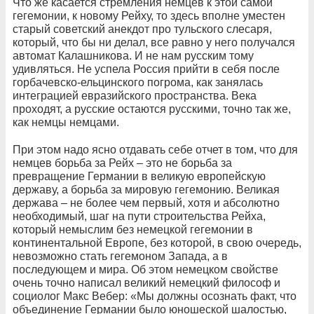
Что же касается стремления немцев к этой самой
гегемонии, к новому Рейху, то здесь вполне уместен
старый советский анекдот про тульского слесаря,
который, что бы ни делал, все равно у него получался
автомат Калашникова. И не нам русским тому
удивляться. Не успела Россия прийти в себя после
горбачевско-ельцинского погрома, как занялась
интеграцией евразийского пространства. Века
проходят, а русские остаются русскими, точно так же,
как немцы немцами.
При этом надо ясно отдавать себе отчет в том, что для
немцев борьба за Рейх – это не борьба за
превращение Германии в великую европейскую
державу, а борьба за мировую гегемонию. Великая
держава – не более чем первый, хотя и абсолютно
необходимый, шаг на пути строительства Рейха,
который немыслим без немецкой гегемонии в
континентальной Европе, без которой, в свою очередь,
невозможно стать гегемоном Запада, а в
последующем и мира. Об этом немецком свойстве
очень точно написал великий немецкий философ и
социолог Макс Вебер: «Мы должны осознать факт, что
объединение Германии было юношеской шалостью,