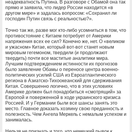
неадекватность Путина. В разговоре с Обамой она так
прямо и заявила, что лидер России находится «в
другом мире» и задалась вопросом: «Сохранил ли
господин Путин связь с реальностью?».
Точно так же, разве мог кто-либо усомниться в том, что
противостояние с Китаем потребует от Америки
напряжения всех ее сил? Конечно же, нет. О «великом
и ужасном» Китае, который вот-вот станет новым
мировым гегемоном, твердили (и продолжают
твердить) почти все маститые аналитики мира.
Лучшим подтверждением истинности их прогнозов
было заявление Обамы о переносе центра военно-
политических усилий США из Евроатлантического
региона в Азиатско-Тихоокеанский для сдерживания
Китая. Совершенно логично, что в этих условиях
Америке должен был понадобиться «смотрящий» за
Европой и поверженной в ходе украинского кризиса
Россией. И у Германии были все шансы занять это
место. Главное доказать хозяину свою преданность и
полезность. Чем Ангела Меркель с немалым успехом и
занималась.
Нельзя не признать и того, что немецкий рывок к