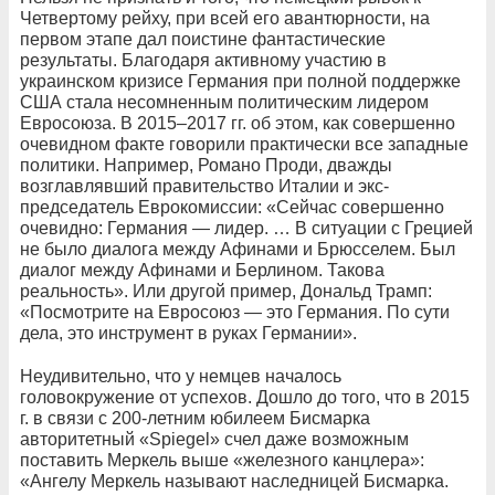
Четвертому рейху, при всей его авантюрности, на
первом этапе дал поистине фантастические
результаты. Благодаря активному участию в
украинском кризисе Германия при полной поддержке
США стала несомненным политическим лидером
Евросоюза. В 2015–2017 гг. об этом, как совершенно
очевидном факте говорили практически все западные
политики. Например, Романо Проди, дважды
возглавлявший правительство Италии и экс-
председатель Еврокомиссии: «Сейчас совершенно
очевидно: Германия — лидер. … В ситуации с Грецией
не было диалога между Афинами и Брюсселем. Был
диалог между Афинами и Берлином. Такова
реальность». Или другой пример, Дональд Трамп:
«Посмотрите на Евросоюз — это Германия. По сути
дела, это инструмент в руках Германии».
Неудивительно, что у немцев началось
головокружение от успехов. Дошло до того, что в 2015
г. в связи с 200-летним юбилеем Бисмарка
авторитетный «Spiegel» счел даже возможным
поставить Меркель выше «железного канцлера»:
«Ангелу Меркель называют наследницей Бисмарка.