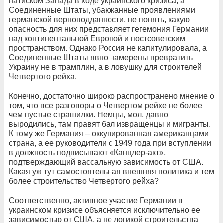
натиском Запада в ходе украинского кризиса, а
Соединенные Штаты, убаюканные проявлениями
германской верноподданности, не понять, какую
опасность для них представляет гегемония Германии
над континентальной Европой и постсоветским
пространством. Однако Россия не капитулировала, а
Соединенные Штаты явно намерены превратить
Украину не в трамплин, а в ловушку для строителей
Четвертого рейха.
Конечно, достаточно широко распространено мнение о
том, что все разговоры о Четвертом рейхе не более
чем пустые страшилки. Немцы, мол, давно
выродились, там правят бал извращенцы и мигранты.
К тому же Германия – оккупированная американцами
страна, а ее руководители с 1949 года при вступлении
в должность подписывают «Канцлер-акт»,
подтверждающий вассальную зависимость от США.
Какая уж тут самостоятельная внешняя политика и тем
более строительство Четвертого рейха?
Соответственно, активное участие Германии в
украинском кризисе объясняется исключительно ее
зависимостью от США, а не логикой строительства