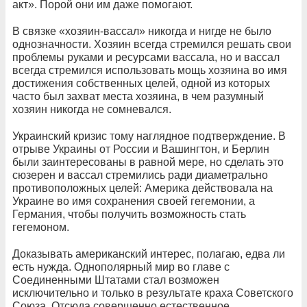
акт». Порой они им даже помогают.
В связке «хозяин-вассал» никогда и нигде не было
однозначности. Хозяин всегда стремился решать свои
проблемы руками и ресурсами вассала, но и вассал
всегда стремился использовать мощь хозяина во имя
достижения собственных целей, одной из которых
часто был захват места хозяина, в чем разумный
хозяин никогда не сомневался.
Украинский кризис тому наглядное подтверждение. В
отрыве Украины от России и Вашингтон, и Берлин
были заинтересованы в равной мере, но сделать это
сюзерен и вассал стремились ради диаметрально
противоположных целей: Америка действовала на
Украине во имя сохранения своей гегемонии, а
Германия, чтобы получить возможность стать
гегемоном.
Доказывать американский интерес, полагаю, едва ли
есть нужда. Однополярный мир во главе с
Соединенными Штатами стал возможен
исключительно и только в результате краха Советского
Союза. Отсюда совершенно естественное