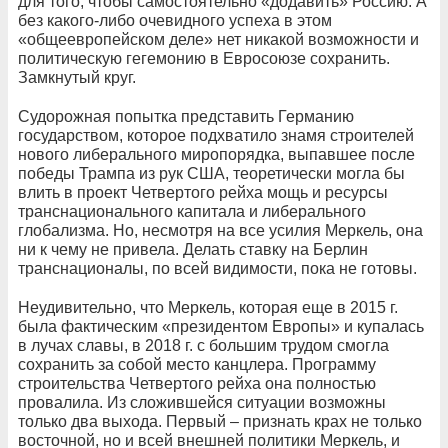
для того, чтобы самостоятельно «додавить» Россию. А
без какого-либо очевидного успеха в этом
«общеевропейском деле» нет никакой возможности и
политическую гегемонию в Евросоюзе сохранить.
Замкнутый круг.
Судорожная попытка представить Германию
государством, которое подхватило знамя строителей
нового либерального миропорядка, выпавшее после
победы Трампа из рук США, теоретически могла бы
влить в проект Четвертого рейха мощь и ресурсы
транснационального капитала и либерального
глобализма. Но, несмотря на все усилия Меркель, она
ни к чему не привела. Делать ставку на Берлин
транснационалы, по всей видимости, пока не готовы.
Неудивительно, что Меркель, которая еще в 2015 г.
была фактическим «президентом Европы» и купалась
в лучах славы, в 2018 г. с большим трудом смогла
сохранить за собой место канцлера. Программу
строительства Четвертого рейха она полностью
провалила. Из сложившейся ситуации возможны
только два выхода. Первый – признать крах не только
восточной, но и всей внешней политики Меркель, и