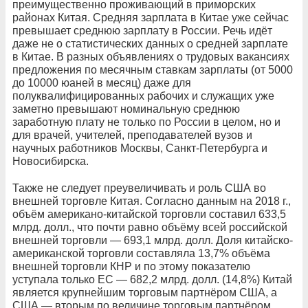
преимущественно проживающий в приморских
районах Китая. Средняя зарплата в Китае уже сейчас
превышает среднюю зарплату в России. Речь идёт
даже не о статистических данных о средней зарплате
в Китае. В разных объявлениях о трудовых вакансиях
предложения по месячным ставкам зарплаты (от 5000
до 10000 юаней в месяц) даже для
полуквалифицированных рабочих и служащих уже
заметно превышают номинальную среднюю
заработную плату не только по России в целом, но и
для врачей, учителей, преподавателей вузов и
научных работников Москвы, Санкт-Петербурга и
Новосибирска.
Также не следует преувеличивать и роль США во
внешней торговле Китая. Согласно данным на 2018 г.,
объём американо-китайской торговли составил 633,5
млрд. долл., что почти равно объёму всей российской
внешней торговли — 693,1 млрд. долл. Доля китайско-
американской торговли составляла 13,7% объёма
внешней торговли КНР и по этому показателю
уступала только ЕС — 682,2 млрд. долл. (14,8%) Китай
является крупнейшим торговым партнёром США, а
США — вторым по величине торговым партнёром