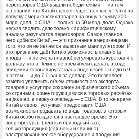
переговоров США вышли победителями — на том
основании, что Китай сделал существенные уступки по
допуску американских товаров на общую сумму 200
млрд. долл., а США — только на 50 млрд. долл. Однако
нельзя сводить дело только к арифметическому
анализу результатов переговоров. Самое главное,
чего добился Китай, — это признание американцами
того, что он не является валютным манипулятором. И
это признание даёт Китаю возможность плавно (а
иногда — и не очень плавно) регулировать курс юаня к
доллару, что в Пекине не преминули сделать в ходе
эпидемии коронавируса: юань подешевел с 6,7 до 6,9,
а затем — и до 7,1 юаня за доллар. Это позволяет
заметно увеличить объём стоимостного экспорта
товаров и услуг при сохранении физического объёма
со странами, ориентирующимися в торговых расчётах
на доллар, в первую очередь — с США. В то же время
Китай в своих "уступках" предоставил США
возможность продавать те виды товаров, в которых
Китай особо нуждается в настоящее время. Это
энергоресурсы (нефть и природный газ),
сельхозпродукция (соя-бобы и свинина),
электромеханическое оборудование и продукция