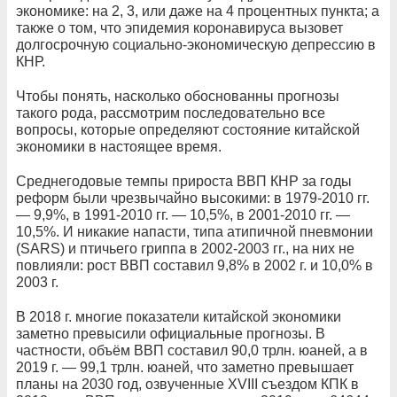
экономике: на 2, 3, или даже на 4 процентных пункта; а
также о том, что эпидемия коронавируса вызовет
долгосрочную социально-экономическую депрессию в
КНР.
Чтобы понять, насколько обоснованны прогнозы
такого рода, рассмотрим последовательно все
вопросы, которые определяют состояние китайской
экономики в настоящее время.
Среднегодовые темпы прироста ВВП КНР за годы
реформ были чрезвычайно высокими: в 1979-2010 гг.
— 9,9%, в 1991-2010 гг. — 10,5%, в 2001-2010 гг. —
10,5%. И никакие напасти, типа атипичной пневмонии
(SARS) и птичьего гриппа в 2002-2003 гг., на них не
повлияли: рост ВВП составил 9,8% в 2002 г. и 10,0% в
2003 г.
В 2018 г. многие показатели китайской экономики
заметно превысили официальные прогнозы. В
частности, объём ВВП составил 90,0 трлн. юаней, а в
2019 г. — 99,1 трлн. юаней, что заметно превышает
планы на 2030 год, озвученные XVIII съездом КПК в