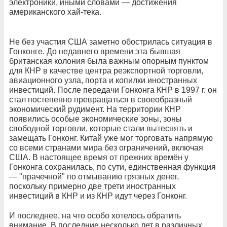
электроники, иными словами — достижения
американского хай-тека.
Не без участия США заметно обострилась ситуация в
Гонконге. До недавнего времени эта бывшая
британская колония была важным опорным пунктом
для КНР в качестве центра реэкспортной торговли,
авиационного узла, порта и копилки иностранных
инвестиций. После передачи Гонконга КНР в 1997 г. он
стал постепенно превращаться в своеобразный
экономический рудимент. На территории КНР
появились особые экономические зоны, зоны
свободной торговли, которые стали вытеснять и
замещать Гонконг. Китай уже мог торговать напрямую
со всеми странами мира без ограничений, включая
США. В настоящее время от прежних времён у
Гонконга сохранилась, по сути, единственная функция
— "прачечной" по отмыванию грязных денег,
поскольку примерно две трети иностранных
инвестиций в КНР и из КНР идут через Гонконг.
И последнее, на что особо хотелось обратить
внимание. В последние несколько лет в различных