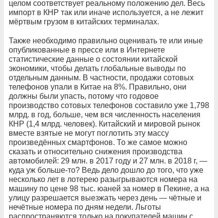
целом соответствует реальному положению дел. Весь
импорт в КНР так или иначе используется, а не лежит
мёртвым грузом в китайских терминалах.
Также необходимо правильно оценивать те или иные
опубликованные в прессе или в Интернете
статистические данные о состоянии китайской
экономики, чтобы делать глобальные выводы по
отдельным данным. В частности, продажи сотовых
телефонов упали в Китае на 8%. Правильно, они
должны были упасть, потому что годовое
производство сотовых телефонов составило уже 1,798
млрд. в год, больше, чем вся численность населения
КНР (1,4 млрд. человек). Китайский и мировой рынок
вместе взятые не могут поглотить эту массу
произведённых смартфонов. То же самое можно
сказать и относительно снижения производства
автомобилей: 29 млн. в 2017 году и 27 млн. в 2018 г, —
куда уж больше-то? Ведь дело дошло до того, что уже
несколько лет в лотерею разыгрываются номера на
машину по цене 98 тыс. юаней за номер в Пекине, а на
улицу разрешается выезжать через день — чётные и
нечётные номера по дням недели. Льготы
распространяются только на покупателей машин с