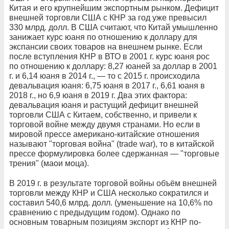
Китая и его крупнейшим экспортным рынком. Дефицит
внешней торговли США с КНР за год уже превысил
330 млрд. долл. В США считают, что Китай умышленно
занижает курс юаня по отношению к доллару для
экспансии своих товаров на внешнем рынке. Если
после вступления КНР в ВТО в 2001 г. курс юаня рос
по отношению к доллару: 8,27 юаней за доллар в 2001
г. и 6,14 юаня в 2014 г., — то с 2015 г. происходила
девальвация юаня: 6,75 юаня в 2017 г., 6,61 юаня в
2018 г., но 6,9 юаня в 2019 г. Два этих фактора:
девальвация юаня и растущий дефицит внешней
торговли США с Китаем, собственно, и привели к
торговой войне между двумя странами. Но если в
мировой прессе американо-китайские отношения
называют "торговая война" (trade war), то в китайской
прессе формулировка более сдержанная — "торговые
трения" (маои моца).
В 2019 г. в результате торговой войны объём внешней
торговли между КНР и США несколько сократился и
составил 540,6 млрд. долл. (уменьшение на 10,6% по
сравнению с предыдущим годом). Однако по
основным товарным позициям экспорт из КНР по-