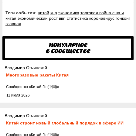
Теги события:
китай
кнр
экономика
торговая война сша и
китая
экономический рост
ввп
статистика
коронавирус
гонконг
главная
Владимир Овчинский
Многоразовые ракеты Китая
Cообщество
«Китай-Го (中国)»
11 июля 2026
Владимир Овчинский
Китай строит новый глобальный порядок в сфере ИИ
Cообщество
«Китай-Го (中国)»