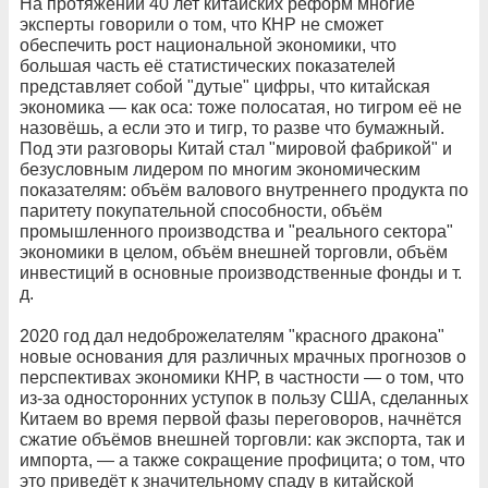
На протяжении 40 лет китайских реформ многие
эксперты говорили о том, что КНР не сможет
обеспечить рост национальной экономики, что
большая часть её статистических показателей
представляет собой "дутые" цифры, что китайская
экономика — как оса: тоже полосатая, но тигром её не
назовёшь, а если это и тигр, то разве что бумажный.
Под эти разговоры Китай стал "мировой фабрикой" и
безусловным лидером по многим экономическим
показателям: объём валового внутреннего продукта по
паритету покупательной способности, объём
промышленного производства и "реального сектора"
экономики в целом, объём внешней торговли, объём
инвестиций в основные производственные фонды и т.
д.
2020 год дал недоброжелателям "красного дракона"
новые основания для различных мрачных прогнозов о
перспективах экономики КНР, в частности — о том, что
из-за односторонних уступок в пользу США, сделанных
Китаем во время первой фазы переговоров, начнётся
сжатие объёмов внешней торговли: как экспорта, так и
импорта, — а также сокращение профицита; о том, что
это приведёт к значительному спаду в китайской