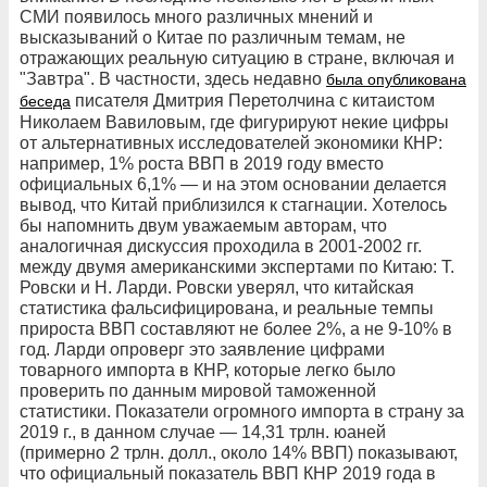
СМИ появилось много различных мнений и
высказываний о Китае по различным темам, не
отражающих реальную ситуацию в стране, включая и
"Завтра". В частности, здесь недавно
была опубликована
писателя Дмитрия Перетолчина с китаистом
беседа
Николаем Вавиловым, где фигурируют некие цифры
от альтернативных исследователей экономики КНР:
например, 1% роста ВВП в 2019 году вместо
официальных 6,1% — и на этом основании делается
вывод, что Китай приблизился к стагнации. Хотелось
бы напомнить двум уважаемым авторам, что
аналогичная дискуссия проходила в 2001-2002 гг.
между двумя американскими экспертами по Китаю: Т.
Ровски и Н. Ларди. Ровски уверял, что китайская
статистика фальсифицирована, и реальные темпы
прироста ВВП составляют не более 2%, а не 9-10% в
год. Ларди опроверг это заявление цифрами
товарного импорта в КНР, которые легко было
проверить по данным мировой таможенной
статистики. Показатели огромного импорта в страну за
2019 г., в данном случае — 14,31 трлн. юаней
(примерно 2 трлн. долл., около 14% ВВП) показывают,
что официальный показатель ВВП КНР 2019 года в