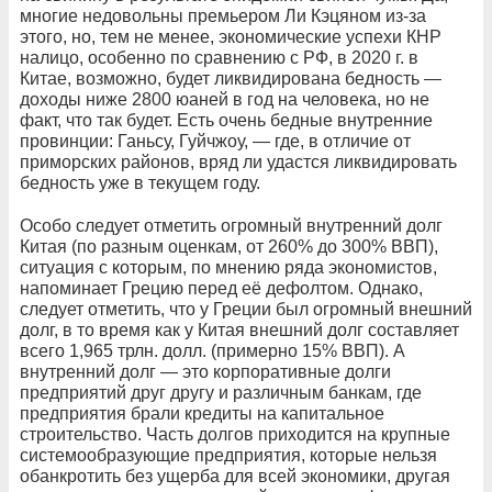
многие недовольны премьером Ли Кэцяном из-за
этого, но, тем не менее, экономические успехи КНР
налицо, особенно по сравнению с РФ, в 2020 г. в
Китае, возможно, будет ликвидирована бедность —
доходы ниже 2800 юаней в год на человека, но не
факт, что так будет. Есть очень бедные внутренние
провинции: Ганьсу, Гуйчжоу, — где, в отличие от
приморских районов, вряд ли удастся ликвидировать
бедность уже в текущем году.
Особо следует отметить огромный внутренний долг
Китая (по разным оценкам, от 260% до 300% ВВП),
ситуация с которым, по мнению ряда экономистов,
напоминает Грецию перед её дефолтом. Однако,
следует отметить, что у Греции был огромный внешний
долг, в то время как у Китая внешний долг составляет
всего 1,965 трлн. долл. (примерно 15% ВВП). А
внутренний долг — это корпоративные долги
предприятий друг другу и различным банкам, где
предприятия брали кредиты на капитальное
строительство. Часть долгов приходится на крупные
системообразующие предприятия, которые нельзя
обанкротить без ущерба для всей экономики, другая