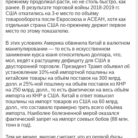
прежнему продолжал расти, но не столь быстро, как
ранее. В результате торговой войны 2018-2019 гг.
США откатились на 3-е место по объёму
товарооборота после Евросоюза и АСЕАН, хотя как
отдельная страна США по-прежнему держит первое
место по этому показателю.
В этих условиях Америка обвинила Китай в валютном
манипулировании — то есть в искусственном
занижении курса юаня относительно доллара, что,
мол, ведёт к растущему дефициту для США в
двусторонней торговле. Президент Трамп объявил об
установлении 10%-ной импортной пошлины на
китайские товары на объём поставок на 300 млрд.
долл. и 25%-ной пошлину на объём поставок из КНР
на 250 млрд. долл., то есть фактически на весь объём
импорта из КНР в США. Китай в ответ повысил
пошлины на импорт товаров из США на 60 млрд.
долл., что составило примерно треть всего объёма
импорта. Наиболее болезненной мерой оказался
фактический запрет на импорт соевых бобов (88 млн.
тонн в год),
Тем не менее, многие считают, что из первой фазы