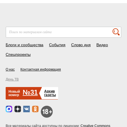
Блоги и сообщества
События
Слово дня
Видео
Спецпроекты
О нас
Контактная информация
День ТВ
№31
Архив
Новый
номер
газеты
Все материалы сайта доступны по лицензии:
Creative Commons