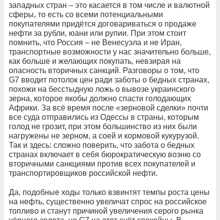
западных стран – это касается в том числе и валютной
сферы, то есть со всеми потенциальными
покупателями придётся договариваться о продаже
нефти за рубли, юани или рупии. При этом стоит
помнить, что Россия – не Венесуэла и не Иран,
транспортные возможности у нас значительно больше,
как больше и желающих покупать, невзирая на
опасность вторичных санкций. Разговоры о том, что
G7 вводит потолок цен ради заботы о бедных странах,
похожи на бесстыдную ложь о вывозе украинского
зерна, которое якобы должно спасти голодающих
Африки. За всё время после «зерновой сделки» почти
все суда отправились из Одессы в страны, которым
голод не грозит, при этом большинство из них были
нагружены не зерном, а соей и кормовой кукурузой.
Так и здесь: сложно поверить, что забота о бедных
странах включает в себя бюрократическую возню со
вторичными санкциями против всех покупателей и
транспортировщиков российской нефти.
Да, подобные ходы только взвинтят темпы роста цены
на нефть, существенно увеличат спрос на российское
топливо и станут причиной увеличения серого рынка