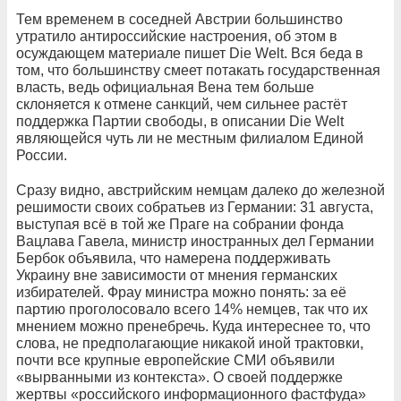
Тем временем в соседней Австрии большинство
утратило антироссийские настроения, об этом в
осуждающем материале пишет Die Welt. Вся беда в
том, что большинству смеет потакать государственная
власть, ведь официальная Вена тем больше
склоняется к отмене санкций, чем сильнее растёт
поддержка Партии свободы, в описании Die Welt
являющейся чуть ли не местным филиалом Единой
России.
Сразу видно, австрийским немцам далеко до железной
решимости своих собратьев из Германии: 31 августа,
выступая всё в той же Праге на собрании фонда
Вацлава Гавела, министр иностранных дел Германии
Бербок объявила, что намерена поддерживать
Украину вне зависимости от мнения германских
избирателей. Фрау министра можно понять: за её
партию проголосовало всего 14% немцев, так что их
мнением можно пренебречь. Куда интереснее то, что
слова, не предполагающие никакой иной трактовки,
почти все крупные европейские СМИ объявили
«вырванными из контекста». О своей поддержке
жертвы «российского информационного фастфуда»