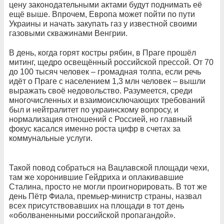
цену законодательными актами будут поднимать её
ещё выше. Впрочем, Европа может пойти по пути
Украины и начать закупать газ у известной своими
газовыми скважинами Венгрии.
В день, когда горят костры рябин, в Праге прошёл
митинг, щедро освещённый российской прессой. От 70
до 100 тысяч человек – громадная толпа, если речь
идёт о Праге с населением 1,3 млн человек – вышли
выражать своё недовольство. Разумеется, среди
многочисленных и взаимоисключающих требований
был и нейтралитет по украинскому вопросу, и
нормализация отношений с Россией, но главный
фокус касался именно роста цифр в счетах за
коммунальные услуги.
Такой повод собраться на Вацлавской площади чехи,
там же хоронившие Гейдриха и оплакивавшие
Сталина, просто не могли проигнорировать. В тот же
день Пётр Фиала, премьер-министр страны, назвал
всех присутствовавших на площади в тот день
«оболваненными российской пропагандой».