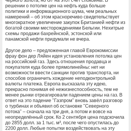
чёрного золота, но G7 на этот счёт спокойны. В
решении о потолке цен на нефть куда больше
политики и информационного шума, чем реальных
намерений – об этом красноречиво свидетельствует
многократное увеличение закупок Британией нефти из
богатой своими месторождениями Бельгии. Нехитрые
схемы продажи бахрейнской, эстонской или
панамской нефти придумали не вчера.
Другое дело – предложенная главой Еврокомиссии
фрау фон дер Ляйен идея установления потолка цен
на российский газ. Здесь отношения продавца и
покупателя куда более прямолинейны: нет ни
возможности ввести санкции против транспорта, ни
способов ограничить хождение неподконтрольной
валюты платежа. Европа высказала эту идею,
прекрасно понимая её нежизнеспособность, тем не
менее рынки отреагировали падением цены на газ. В
ответ на это падение "Газпром" вновь завёл разговор
о турбинах и объявил об остановке "Северного
потока" – сначала на три дня, а потом и вовсе на
неопределённый срок. Ко 2 сентября цена подскочила
до 2855 долл. за 1 тыс. м³, после чего опустилась до
2200 долл. Любые попытки воздействовать на эту