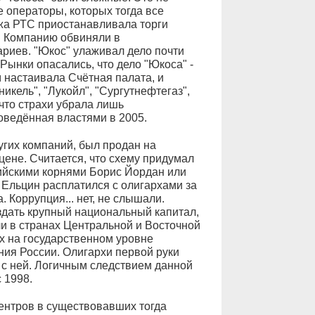
е операторы, которых тогда все
жа РТС приостанавливала торги
. Компанию обвиняли в
риев. "Юкос" улаживал дело почти
 Рынки опасались, что дело "Юкоса" -
 настаивала Счётная палата, и
икель", "Лукойл", "Сургутнефтегаз",
 что страхи убрала лишь
оведённая властями в 2005.
ругих компаний, был продан на
цене. Считается, что схему придумал
ийскими корнями Борис Йордан или
с Ельцин расплатился с олигархами за
 Коррупция... нет, не слышали.
оздать крупный национальный капитал,
ли в странах Центральной и Восточной
ых на государственном уровне
ния России. Олигархи первой руки
е с ней. Логичным следствием данной
 1998.
нтров в существовавших тогда