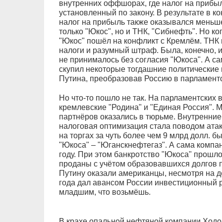
внутренних оффшорах, где налог на прибы
установленный по закону. В результате в 
налог на прибыль также оказывался меньше
только "Юкос", но и ТНК, "Сибнефть". Но ко
"Юкос" пошёл на конфликт с Кремлём. ТНК
налоги и разумный штраф. Была, конечно, 
не принималось без согласия "Юкоса". А с
скупил некоторые тогдашние политические 
Путина, преобразовав Россию в парламентс
Но что-то пошло не так. На парламентских
кремлевские "Родина" и "Единая Россия". М
партнёров оказались в тюрьме. Внутренни
налоговая оптимизация стала поводом атак
на торгах за чуть более чем 9 млрд долл.
"Юкоса" – "Юганскнефтегаз". А сама компа
году. При этом банкротство "Юкоса" прошло 
проданы с учётом образовавшихся долгов 
Путину оказали американцы, несмотря на д
года дал авансом России инвестиционный р
младшим, что возьмёшь.
В крахе опальной нефтяной компании Ходор