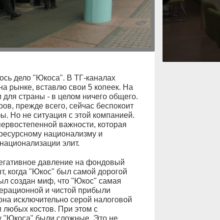
ось дело "Юкоса". В ТГ-каналах
на рынке, вставлю свои 5 копеек. На
и для страны - в целом ничего общего.
ров, прежде всего, сейчас беспокоит
ы. Но не ситуация с этой компанией.
первостепенной важности, которая
 ресурсному национализму и
национализации элит.
негативное давление на фондовый
т, когда "Юкос" был самой дорогой
л создан миф, что "Юкос" самая
ерационной и чистой прибыли
 она исключительно серой налоговой
любых костов. При этом с
 "Юкоса" были сложные. Это не