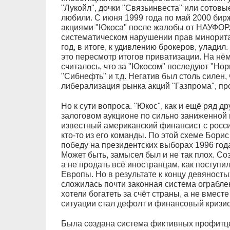
"Лукойл", дочки "Связьинвеста" или сотовы
любили. С июня 1999 года по май 2000 бир
акциями "Юкоса" после жалобы от НАУФОР
систематическом нарушении прав минорита
год, в итоге, к удивлению брокеров, уладил.
это пересмотр итогов приватизации. На нём
считалось, что за "Юкосом" последуют "Норн
"Сибнефть" и т.д. Негатив был столь силен,
либерализация рынка акций "Газпрома", пр
Но к сути вопроса. "Юкос", как и ещё ряд д
залоговом аукционе по сильно заниженной 
известный американский финансист с росс
кто-то из его команды. По этой схеме Бори
победу на президентских выборах 1996 года.
Может быть, замысел был и не так плох. С
а не продать всё иностранцам, как поступи
Европы. Но в результате к концу девяност
сложилась почти законная система ограбле
хотели богатеть за счёт страны, а не вмест
ситуации стал дефолт и финансовый кризис
Была создана система фиктивных профитце