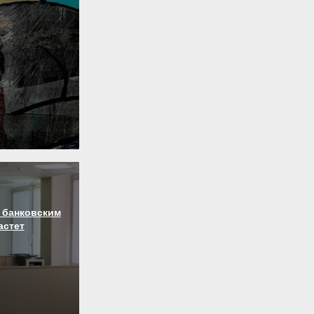
 банковским
астет