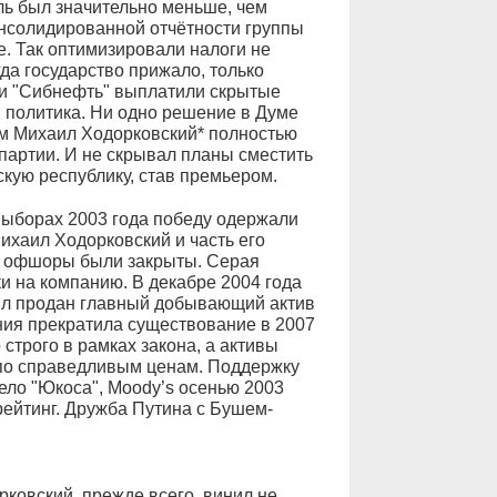
ль был значительно меньше, чем
консолидированной отчётности группы
. Так оптимизировали налоги не
гда государство прижало, только
 и "Сибнефть" выплатили скрытые
и политика. Ни одно решение в Думе
ам Михаил Ходорковский* полностью
партии. И не скрывал планы сместить
кую республику, став премьером.
 выборах 2003 года победу одержали
ихаил Ходорковский и часть его
е офшоры были закрыты. Серая
и на компанию. В декабре 2004 года
 был продан главный добывающий актив
ния прекратила существование в 2007
строго в рамках закона, а активы
по справедливым ценам. Поддержку
ело "Юкоса", Moody’s осенью 2003
ейтинг. Дружба Путина с Бушем-
ковский, прежде всего, винил не