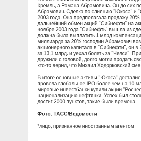
Кремль, а Романа Абрамовича. Он до сих по
Абрамович. Сделка по слиянию "Юкоса" и 
2003 года. Она предполагала продажу 20% "
дальнейший обмен акций "Сибнефти" на ак
ноябре 2003 года "Сибнефть" вышла из сде
должна была выплатить 1 млрд компенсации
миллиарда за 20% господин Абрамович воз
акционерного капитала в "Сибнефти", он в 
за 13,1 млрд. и уехал болеть за "Челси". П
дружили с головой, долго могли продать св
кто-то верил, что Михаил Ходорковский см
В итоге основные активы "Юкоса" достались
провела глобальное IPO более чем на 10 м
мировые инвестбанки купили акции "Роснеф
национализацию нефтянки. Успех был столь
достиг 2000 пунктов, такие были времена.
Фото: ТАСС/Ведомости
*лицо, признанное иностранным агентом