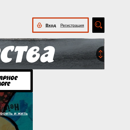
Вход
Регистрация
Расширенный
поиск
троить и жить