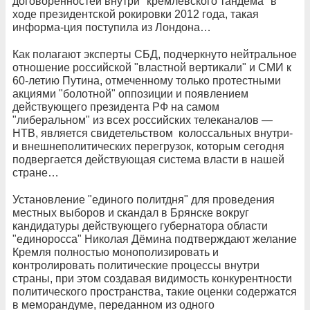
договоренностей внутри "кремлёвского тандема" в
ходе президентской рокировки 2012 года, такая
информа-ция поступила из Лондона…
Как полагают эксперты СБД, подчеркнуто нейтральное
отношение российской "властной вертикали" и СМИ к
60-летию Путина, отмеченному только протестными
акциями "болотной" оппозиции и появлением
действующего президента РФ на самом
"либеральном" из всех российских телеканалов —
НТВ, является свидетельством колоссальных внутри-
и внешнеполитических перегрузок, которым сегодня
подвергается действующая система власти в нашей
стране…
Установление "единого политдня" для проведения
местных выборов и скандал в Брянске вокруг
кандидатуры действующего губернатора области
"единоросса" Николая Дёмина подтверждают желание
Кремля полностью монополизировать и
контролировать политические процессы внутри
страны, при этом создавая видимость конкурентности
политического пространства, такие оценки содержатся
в меморандуме, переданном из одного