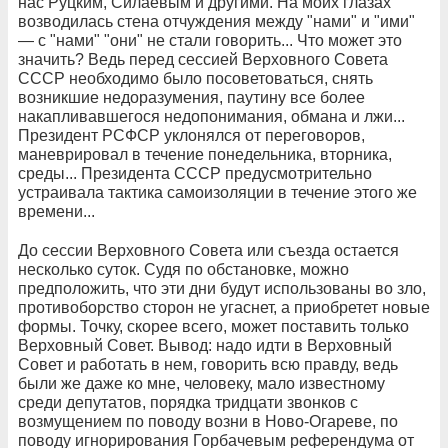
нас Руцким, Силаевым и другими. На моих глазах
возводилась стена отчуждения между "нами" и "ими"
— с "нами" "они" не стали говорить... Что может это
значить? Ведь перед сессией Верховного Совета
СССР необходимо было посоветоваться, снять
возникшие недоразумения, паутину все более
накапливавшегося недопонимания, обмана и лжи...
Президент РСФСР уклонялся от переговоров,
маневрировал в течение понедельника, вторника,
среды... Президента СССР предусмотрительно
устраивала тактика самоизоляции в течение этого же
времени...
До сессии Верховного Совета или съезда остается
несколько суток. Судя по обстановке, можно
предположить, что эти дни будут использованы во зло,
противоборство сторон не угаснет, а приобретет новые
формы. Точку, скорее всего, может поставить только
Верховный Совет. Вывод: надо идти в Верховный
Совет и работать в нем, говорить всю правду, ведь
были же даже ко мне, человеку, мало известному
среди депутатов, порядка тридцати звонков с
возмущением по поводу возни в Ново-Огареве, по
поводу игнорирования Горбачевым референдума от