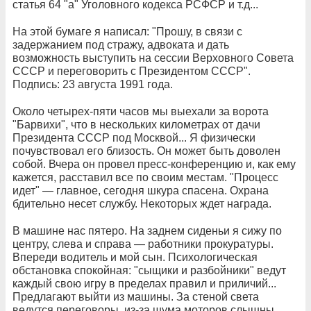
статья 64 "а" Уголовного кодекса РСФСР и т.д...
На этой бумаге я написал: "Прошу, в связи с
задержанием под стражу, адвоката и дать
возможность выступить на сессии Верховного Совета
СССР и переговорить с Президентом СССР".
Подпись: 23 августа 1991 года.
Около четырех-пяти часов мы выехали за ворота
"Барвихи", что в нескольких километрах от дачи
Президента СССР под Москвой... Я физически
почувствовал его близость. Он может быть доволен
собой. Вчера он провел пресс-конференцию и, как ему
кажется, расставил все по своим местам. "Процесс
идет" — главное, сегодня шкура спасена. Охрана
бдительно несет службу. Некоторых ждет награда.
В машине нас пятеро. На заднем сиденьи я сижу по
центру, слева и справа — работники прокуратуры.
Впереди водитель и мой сын. Психологическая
обстановка спокойная: "сыщики и разбойники" ведут
каждый свою игру в пределах правил и приличий...
Предлагают выйти из машины. За стеной света
ведутся переговоры, из-за шума моторов слышны