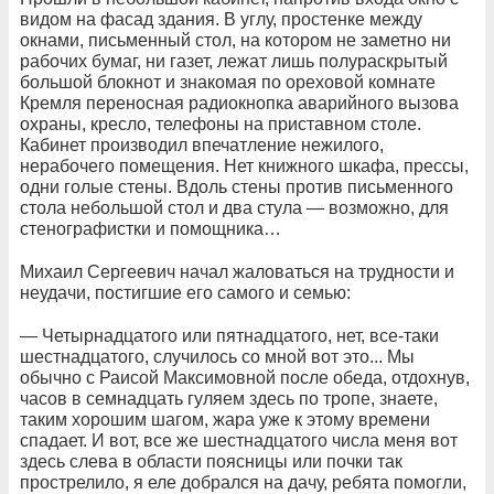
видом на фасад здания. В углу, простенке между
окнами, письменный стол, на котором не заметно ни
рабочих бумаг, ни газет, лежат лишь полураскрытый
большой блокнот и знакомая по ореховой комнате
Кремля переносная радиокнопка аварийного вызова
охраны, кресло, телефоны на приставном столе.
Кабинет производил впечатление нежилого,
нерабочего помещения. Нет книжного шкафа, прессы,
одни голые стены. Вдоль стены против письменного
стола небольшой стол и два стула — возможно, для
стенографистки и помощника…
Михаил Сергеевич начал жаловаться на трудности и
неудачи, постигшие его самого и семью:
— Четырнадцатого или пятнадцатого, нет, все-таки
шестнадцатого, случилось со мной вот это... Мы
обычно с Раисой Максимовной после обеда, отдохнув,
часов в семнадцать гуляем здесь по тропе, знаете,
таким хорошим шагом, жара уже к этому времени
спадает. И вот, все же шестнадцатого числа меня вот
здесь слева в области поясницы или почки так
прострелило, я еле добрался на дачу, ребята помогли,