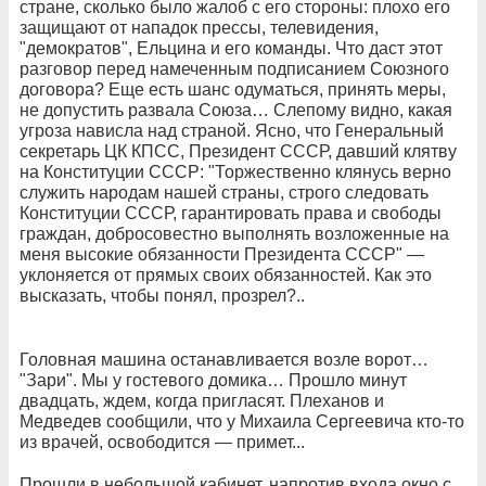
стране, сколько было жалоб с его стороны: плохо его
защищают от нападок прессы, телевидения,
"демократов", Ельцина и его команды. Что даст этот
разговор перед намеченным подписанием Союзного
договора? Еще есть шанс одуматься, принять меры,
не допустить развала Союза… Слепому видно, какая
угроза нависла над страной. Ясно, что Генеральный
секретарь ЦК КПСС, Президент СССР, давший клятву
на Конституции СССР: "Торжественно клянусь верно
служить народам нашей страны, строго следовать
Конституции СССР, гарантировать права и свободы
граждан, добросовестно выполнять возложенные на
меня высокие обязанности Президента СССР" —
уклоняется от прямых своих обязанностей. Как это
высказать, чтобы понял, прозрел?..
Головная машина останавливается возле ворот…
"Зари". Мы у гостевого домика… Прошло минут
двадцать, ждем, когда пригласят. Плеханов и
Медведев сообщили, что у Михаила Сергеевича кто-то
из врачей, освободится — примет...
Прошли в небольшой кабинет, напротив входа окно с