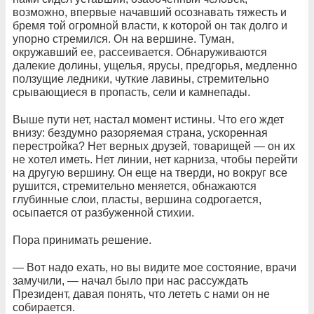
возможно, впервые начавший осознавать тяжесть и
бремя той огромной власти, к которой он так долго и
упорно стремился. Он на вершине. Туман,
окружавший ее, рассеивается. Обнаруживаются
далекие долины, ущелья, ярусы, предгорья, медленно
ползущие ледники, чуткие лавины, стремительно
срывающиеся в пропасть, сели и камнепады.
Выше пути нет, настал момент истины. Что его ждет
внизу: бездумно разоряемая страна, ускоренная
перестройка? Нет верных друзей, товарищей — он их
не хотел иметь. Нет линии, нет карниза, чтобы перейти
на другую вершину. Он еще на тверди, но вокруг все
рушится, стремительно меняется, обнажаются
глубинные слои, пласты, вершина содрогается,
осыпается от разбуженной стихии.
Пора принимать решение.
— Вот надо ехать, но вы видите мое состояние, врачи
замучили, — начал было при нас рассуждать
Президент, давая понять, что лететь с нами он не
собирается.