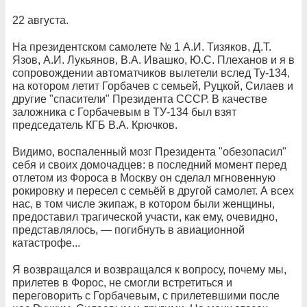
22 августа.
На президентском самолете № 1 А.И. Тизяков, Д.Т.
Язов, А.И. Лукьянов, В.А. Ивашко, Ю.С. Плеханов и я в
сопровождении автоматчиков вылетели вслед Ту-134,
на котором летит Горбачев с семьей, Руцкой, Силаев и
другие "спасители" Президента СССР. В качестве
заложника с Горбачевым в ТУ-134 был взят
председатель КГБ В.А. Крючков.
Видимо, воспаленный мозг Президента "обезопасил"
себя и своих домочадцев: в последний момент перед
отлетом из Фороса в Москву он сделал мгновенную
рокировку и пересел с семьёй в другой самолет. А всех
нас, в том числе экипаж, в котором были женщины,
предоставил трагической участи, как ему, очевидно,
представлялось, — погибнуть в авиационной
катастрофе...
Я возвращался и возвращался к вопросу, почему мы,
прилетев в Форос, не смогли встретиться и
переговорить с Горбачевым, с прилетевшими после