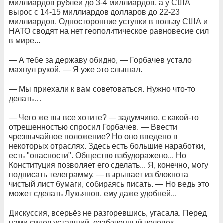
миллиардов рублей до 3-4 миллиардов, а у США
вырос с 14-15 миллиардов долларов до 22-23
миллиардов. Односторонние уступки в пользу США и
НАТО сводят на нет геополитическое равновесие сил
в мире...
— А тебе за державу обидно, — Горбачев устало
махнул рукой. — Я уже это слышал.
— Мы приехали к вам советоваться. Нужно что-то
делать…
— Чего же вы все хотите? — задумчиво, с какой-то
отрешенностью спросил Горбачев. — Ввести
чрезвычайное положение? Но оно введено в
некоторых отраслях. Здесь есть большие наработки,
есть "опасности". Общество взбудоражено... Но
Конституция позволяет его сделать... Я, конечно, могу
подписать телеграмму, — вырывает из блокнота
чистый лист бумаги, собираясь писать. — Но ведь это
может сделать Лукьянов, ему даже удобней...
Дискуссия, всерьёз не разгоревшись, угасала. Перед
нами сидел уставший, озабоченный человек,