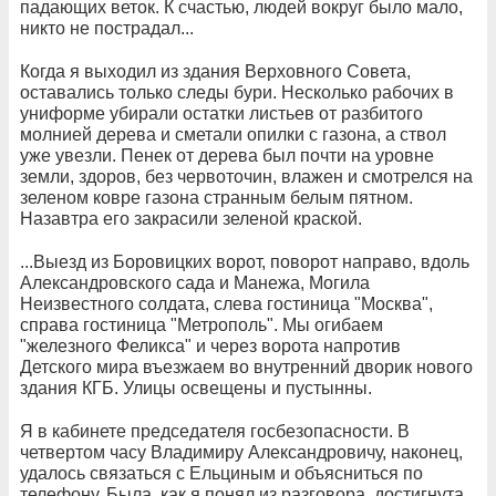
падающих веток. К счастью, людей вокруг было мало,
никто не пострадал...
Когда я выходил из здания Верховного Совета,
оставались только следы бури. Несколько рабочих в
униформе убирали остатки листьев от разбитого
молнией дерева и сметали опилки с газона, а ствол
уже увезли. Пенек от дерева был почти на уровне
земли, здоров, без червоточин, влажен и смотрелся на
зеленом ковре газона странным белым пятном.
Назавтра его закрасили зеленой краской.
...Выезд из Боровицких ворот, поворот направо, вдоль
Александровского сада и Манежа, Могила
Неизвестного солдата, слева гостиница "Москва",
справа гостиница "Метрополь". Мы огибаем
"железного Феликса" и через ворота напротив
Детского мира въезжаем во внутренний дворик нового
здания КГБ. Улицы освещены и пустынны.
Я в кабинете председателя госбезопасности. В
четвертом часу Владимиру Александровичу, наконец,
удалось связаться с Ельциным и объясниться по
телефону. Была, как я понял из разговора, достигнута