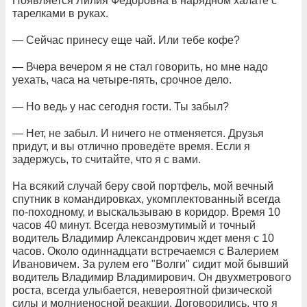
Появляется Лилия Федоровна в нарядном халате с
тарелками в руках.
— Сейчас принесу еще чай. Или тебе кофе?
— Вчера вечером я не стал говорить, но мне надо
уехать, часа на четыре-пять, срочное дело.
— Но ведь у нас сегодня гости. Ты забыл?
— Нет, не забыл. И ничего не отменяется. Друзья
придут, и вы отлично проведёте время. Если я
задержусь, то считайте, что я с вами.
На всякий случай беру свой портфель, мой вечный
спутник в командировках, укомплектованный всегда
по-походному, и выскальзываю в коридор. Время 10
часов 40 минут. Всегда невозмутимый и точный
водитель Владимир Александрович ждет меня с 10
часов. Около одиннадцати встречаемся с Валерием
Ивановичем. За рулем его "Волги" сидит мой бывший
водитель Владимир Владимирович. Он двухметрового
роста, всегда улыбается, невероятной физической
силы и молниеносной реакции. Договорились, что я