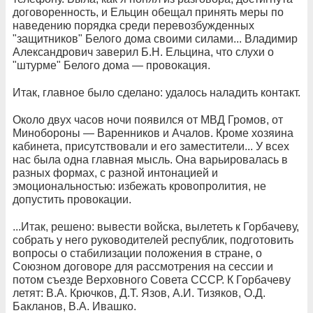
договоренность, и Ельцин обещал принять меры по
наведению порядка среди перевозбужденных
"защитников" Белого дома своими силами... Владимир
Александрович заверил Б.Н. Ельцина, что слухи о
"штурме" Белого дома — провокация.
Итак, главное было сделано: удалось наладить контакт.
Около двух часов ночи появился от МВД Громов, от
Минобороны — Варенников и Ачалов. Кроме хозяина
кабинета, присутствовали и его заместители... У всех
нас была одна главная мысль. Она варьировалась в
разных формах, с разной интонацией и
эмоциональностью: избежать кровопролития, не
допустить провокации.
...Итак, решено: вывести войска, вылететь к Горбачеву,
собрать у него руководителей республик, подготовить
вопросы о стабилизации положения в стране, о
Союзном договоре для рассмотрения на сессии и
потом съезде Верховного Совета СССР. К Горбачеву
летят: В.А. Крючков, Д.Т. Язов, А.И. Тизяков, О.Д.
Бакланов, В.А. Ивашко.