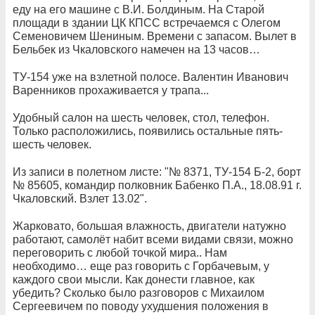
еду на его машине с В.И. Болдиным. На Старой
площади в здании ЦК КПСС встречаемся с Олегом
Семеновичем Шениным. Времени с запасом. Вылет в
Бельбек из Чкаловского намечен на 13 часов…
ТУ-154 уже на взлетной полосе. Валентин Иванович
Варенников прохаживается у трапа...
Удобный салон на шесть человек, стол, телефон.
Только расположились, появились остальные пять-
шесть человек.
Из записи в полетном листе: "№ 8371, ТУ-154 Б-2, борт
№ 85605, командир полковник Бабенко П.А., 18.08.91 г.
Чкаловский. Взлет 13.02".
Жарковато, большая влажность, двигатели натужно
работают, самолёт набит всеми видами связи, можно
переговорить с любой точкой мира.. Нам
необходимо… еще раз говорить с Горбачевым, у
каждого свои мысли. Как донести главное, как
убедить? Сколько было разговоров с Михаилом
Сергеевичем по поводу ухудшения положения в