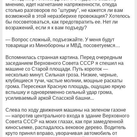
мнению, идет нагнетание напряженности, откуда
столько разговоров по "штурму", не кажется ли вам
возможной в этой неразберихе провокация? Хотелось
бы посоветоваться, как предотвратить ее. Нет ли
возражений, если я к вам подъеду?
— Вопрос сложный, подъезжайте. У меня будут
товарищи из Минобороны и МВД, посоветуемся…
Вспомнилась странная картина. Перед очередным
заседанием Верховного Совета СССР я спешил на
машине со Старой площади. Путь короток —
несколько минут. Сильная гроза. Низкие, черные,
клубящиеся тучи, частые молнии, мощные раскаты
грома. Пересекая Красную площадь, ощущаю яркую
вспышку и одновременно сильный удар грома,
усиливаемый аркой Спасской башни...
Слева по ходу движения машины на зеленом газоне
— напротив центрального входа в здание Верховного
Совета СССР на моих глазах, как при замедленной
киносъемке, распадалось вековое дерево. Водитель
круто принял вправо, уворачивая автомобиль от