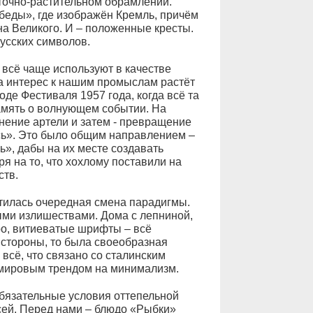
точно-растительном обрамлении.
еды», где изображён Кремль, причём
на Великого. И – положенные кресты.
усских символов.
 всё чаще используют в качестве
 а интерес к нашим промыслам растёт
оде Фестиваля 1957 года, когда всё та
амять о волнующем событии. На
нение артели и затем - превращение
ь». Это было общим направлением –
ь», дабы на их месте создавать
 на то, что хохлому поставили на
ств.
тилась очередная смена парадигмы.
ыми излишествами. Дома с лепниной,
ро, витиеватые шрифты – всё
 стороны, то была своеобразная
всё, что связано со сталинским
щемировым трендом на минимализм.
обязательные условия оттепельной
сей. Перед нами – блюдо «Рыбки»