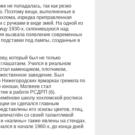
е не попадалась, так как резко
ию. Поэтому вещи, выполненные в
охлома, изредка приправленная
 с ручками в виде змей. На одной из
цу 1930-х, склонившуюся над
ция вызвала появление современных
 подставки под лампы, созданные в
ву, который был не только
, глашатаем. Учился в реальном
отал каменщиком, плотником,
ожественное заведение. Был
о Нижегородских ярмарках гремела по
е юноши, Матвеев стал
тие в работе РСДРП (б).
Семёнове школу хохломской росписи.
юции он сделался главным
едставлены его эскизы цветов, птиц,
 запечатлён со своей талантливой
и «калины» также явлены на стендах.
ался в начале 1960-х, до конца дней