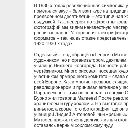
В 1930-х годах революционная символика уж
поменялся вкус – был взят курс на традиц
предвоенном десятилетии – это типичная х
выдумкой. Так, невероятно эффектны ковши
фотографий мы видим неизвестную мастери
росписью панно. Ускоренная электрифика
форматов – так, на выставке представлены
1920-1930-х годах.
Отдельный стенд обращён к Георгию Матвее
художником, но и организатором, деятелем
училище Нижнего Новгорода. В юности раб
чертёжником. Много рисовал, посещая худ
участником ярмарочного комитета – слава 
всей Европе. Как и многие трезвомыслящи
революционером и принимал активное учас
Параллельно с этим он основал в городке 
Бурно жил товарищ Матвеев! После револ
хранителем и гуру хохломы. На выставке пр
виньеток, а кроме того фотография, где он
ученицей Лидией Антоновой, чьи «рябины» 
Матвеев прожил очень долгую жизнь и сконч
оставаясь верным хохломскому чуду.