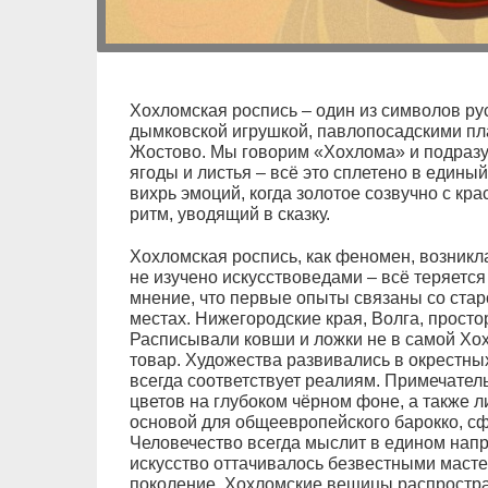
Хохломская роспись – один из символов ру
дымковской игрушкой, павлопосадскими пл
Жостово. Мы говорим «Хохлома» и подразу
ягоды и листья – всё это сплетено в единый
вихрь эмоций, когда золотое созвучно с кр
ритм, уводящий в сказку.
Хохломская роспись, как феномен, возникла
не изучено искусствоведами – всё теряется
мнение, что первые опыты связаны со ста
местах. Нижегородские края, Волга, простор
Расписывали ковши и ложки не в самой Хох
товар. Художества развивались в окрестны
всегда соответствует реалиям. Примечатель
цветов на глубоком чёрном фоне, а также л
основой для общеевропейского барокко, с
Человечество всегда мыслит в едином напра
искусство оттачивалось безвестными масте
поколение. Хохломские вещицы распростран