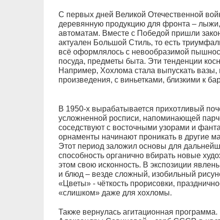
С первых дней Великой Отечественной вой
деревянную продукцию для фронта – лыжи, 
автоматам. Вместе с Победой пришли зак
актуален Большой Стиль, то есть триумфал
всё оформлялось с невообразимой пышност
посуда, предметы быта. Эти тенденции кос
Например, Хохлома стала выпускать вазы
произведения, с виньетками, близкими к ба
В 1950-х вырабатывается прихотливый поче
усложненной росписи, напоминающей парч
соседствуют с восточными узорами и фант
орнаменты начинают проникать в другие ма
Этот период заложил основы для дальнейше
способность органично вбирать новые худ
этом свою исконность. В экспозиции явлен
и блюд – везде сложный, изобильный рисун
«Цветы» - чёткость прорисовки, празднично
«слишком» даже для хохломы.
Также вернулась агитационная программа. 