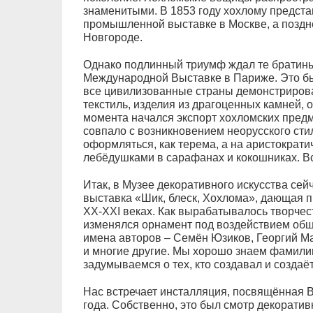
знаменитыми. В 1853 году хохлому предста
промышленной выставке в Москве, а поздн
Новгороде.
Однако подлинный триумф ждал те братины 
Международной Выставке в Париже. Это бы
все цивилизованные страны демонстрирова
текстиль, изделия из драгоценных камней, 
момента начался экспорт хохломских пред
совпало с возникновением неорусского стил
оформляться, как терема, а на аристократ
лебёдушками в сарафанах и кокошниках. В
Итак, в Музее декоративного искусства се
выставка «Шик, блеск, Хохлома», дающая 
XX-XXI веках. Как вырабатывалось творчес
изменялся орнамент под воздействием общ
имена авторов – Семён Юзиков, Георгий М
и многие другие. Мы хорошо знаем фамилии
задумываемся о тех, кто создавал и созда
Нас встречает инсталляция, посвящённая 
года. Собственно, это был смотр декоратив