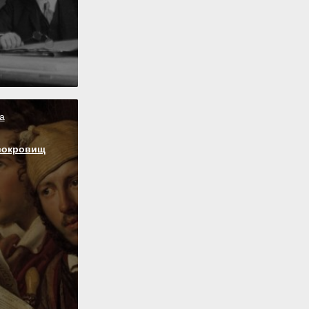
а
сокровищ