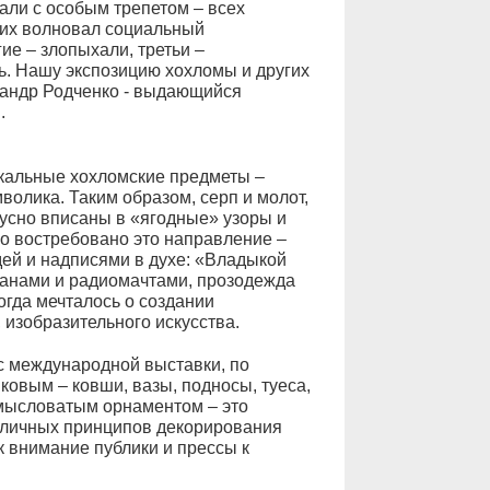
ли с особым трепетом – всех
них волновал социальный
ие – злопыхали, третьи –
. Нашу экспозицию хохломы и других
андр Родченко - выдающийся
.
кальные хохломские предметы –
олика. Таким образом, серп и молот,
кусно вписаны в «ягодные» узоры и
ло востребовано это направление –
ей и надписями в духе: «Владыкой
планами и радиомачтами, прозодежда
огда мечталось о создании
 изобразительного искусства.
с международной выставки, по
вым – ковши, вазы, подносы, туеса,
мысловатым орнаментом – это
азличных принципов декорирования
к внимание публики и прессы к