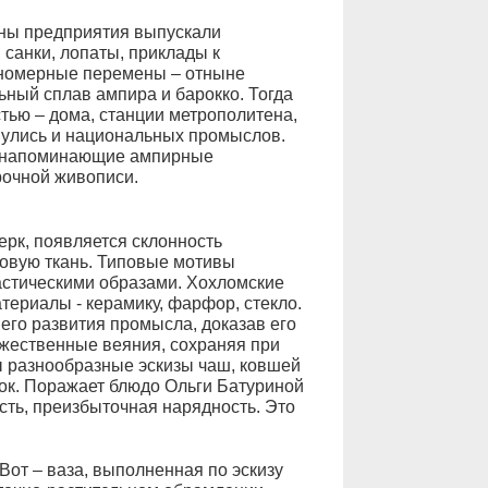
ны предприятия выпускали
санки, лопаты, приклады к
ономерные перемены – отныне
ьный сплав ампира и барокко. Тогда
ью – дома, станции метрополитена,
нулись и национальных промыслов.
, напоминающие ампирные
рочной живописи.
рк, появляется склонность
овую ткань. Типовые мотивы
астическими образами. Хохломские
териалы - керамику, фарфор, стекло.
го развития промысла, доказав его
ожественные веяния, сохраняя при
ы разнообразные эскизы чаш, ковшей
ок. Поражает блюдо Ольги Батуриной
сть, преизбыточная нарядность. Это
Вот – ваза, выполненная по эскизу