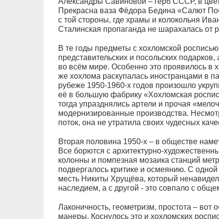
Александры Савиновой – герб СССР, в цве
Прекрасна ваза Фёдора Бедина «Салют Поб
с той стороны, где храмы и колокольня Ива
Сталинская пропаганда не шарахалась от р
В те годы предметы с хохломской росписью
представительских и посольских подарков,
во всём мире. Особенно это проявилось в х
же хохлома раскупалась иностранцами в п
рубеже 1950-1960-х годов произошло укруп
её в большую фабрику «Хохломская роспис
тогда упразднялись артели и прочая «мелоч
модернизированные производства. Несмотря
поток, она не утратила своих чудесных каче
Вторая половина 1950-х – в обществе наме
Все борются с архитектурно-художественн
колонны и помпезная мозаика станций мет
подвергалось критике и осмеянию. С одной
месть Никиты Хрущёва, который ненавидел 
наследием, а с другой - это совпало с об
Лаконичность, геометризм, простота – вот 
манеры. Коснулось это и хохломских роспи