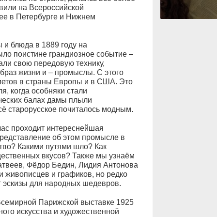
вили на Всероссийской
ее в Петербурге и Нижнем
и блюда в 1889 году на
ло поистине грандиозное событие –
ли свою передовую технику,
образ жизни и – промыслы. С этого
метов в страны Европы и в США. Это
я, когда особняки стали
ических балах дамы плыли
сё старорусское почиталось модным.
йчас проходит интереснейшая
представление об этом промысле в
тво? Какими путями шло? Как
ественных вкусов? Также мы узнаём
атвеев, Фёдор Бедин, Лидия Антонова
 живописцев и графиков, но редко
ёт эскизы для народных шедевров.
Всемирной Парижской выставке 1925
ного искусства и художественной