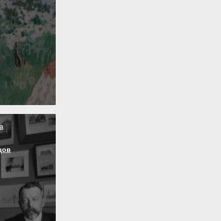
а
цов