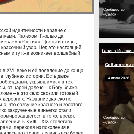
Cообщество
«Салон»
сской идентичности наравне с
атками, Палехом, Гжелью да
меваем «Россия». Цветы и птицы,
 красочный узор. Нет, это настоящий
Галина Иванкин
асным и тут же возникает волшебный
Собиратели 
 в XVII веке и её появление до конца
 в глубинах истории. Есть даже
14 июля 2026
рообрядцами, укрывшимися в тех
ы, от царей далече – к Богу ближе.
ломе – в это село свозили готовый
х деревнях. Название далеко не
но, что созвучие красного и золотого
ихо закрученные виньетки стали
формировавшегося в то же время.
Cообщество
влении! В XVIII – XIX столетиях
«Салон»
рами, переходя из поколения в
ялись по стране, делаясь всё более