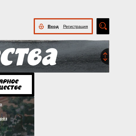
Вход
Регистрация
Расширенный
поиск
а
рёз