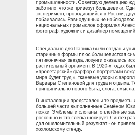
промышленности. Советскую делегацию жда
заботило, что же привезут большевики. Од
эксперимент, проводившийся в России, друг
побаивались. Равнодушных не наблюдалось
национальных промыслов оформлял Алекс
фотограф, художник и дизайнер помещений
Специально для Парижа были созданы уни
старинные формы плюс большевисткая симв
пятиконечная звезда, лозунги оказались ис
растительный орнамент. В 1920-х годах бы
«пролетарский» фарфор с портретами вожд
мира будет труд!», тканевые узоры с аэро
Варвары Степановой для труда и отдыха. Т
принципиально нового быта, слога, смысла,
В инсталляции представлены те предметы 
большей части выполненные Семёном Юзико
ложки. Эмблемы и слоганы, оплетённые за
роскошно и это слегка шокирует. Синтез р
дал ошеломительный результат - он привле
хохломскому стенду.