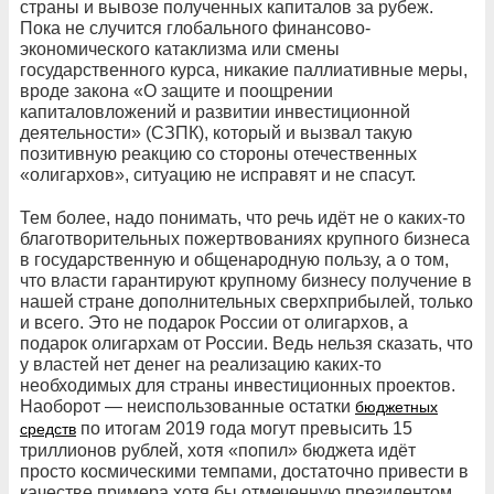
страны и вывозе полученных капиталов за рубеж.
Пока не случится глобального финансово-
экономического катаклизма или смены
государственного курса, никакие паллиативные меры,
вроде закона «О защите и поощрении
капиталовложений и развитии инвестиционной
деятельности» (СЗПК), который и вызвал такую
позитивную реакцию со стороны отечественных
«олигархов», ситуацию не исправят и не спасут.
Тем более, надо понимать, что речь идёт не о каких-то
благотворительных пожертвованиях крупного бизнеса
в государственную и общенародную пользу, а о том,
что власти гарантируют крупному бизнесу получение в
нашей стране дополнительных сверхприбылей, только
и всего. Это не подарок России от олигархов, а
подарок олигархам от России. Ведь нельзя сказать, что
у властей нет денег на реализацию каких-то
необходимых для страны инвестиционных проектов.
Наоборот — неиспользованные остатки
бюджетных
по итогам 2019 года могут превысить 15
средств
триллионов рублей, хотя «попил» бюджета идёт
просто космическими темпами, достаточно привести в
качестве примера хотя бы отмеченную президентом