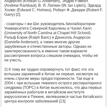
Андерсен (Kristian G. Andersen), Эндрю Рэмбот
(Andrew Rambaut), В. Я. Липкин (W. Ian Lipkin), Эдвард
Холмс (Edward C. Holmes), Роберт Ф. Джерри (Robert F.
Garry) [2];
- соавторы г-жи Ши: руководитель биолаборатории
Университета Северной Каролины в Чапел Хилл
(University of North Carolina at Chapel Hill School)
Ральф Бэрик (Ralph Baric) и Даниэлль Андерсон
(Danielle Anderson), а также многие другие
зарубежные и отечественные авторы. Однако их
заинтересованность в именно таком варианте
рассмотрения вопроса слишком очевидна, чтобы её
не учесть.
2) К тому же трудно опровергнуть тот факт, что эта
вспышка заражений в Китае не первая, несмотря на
очень строгие меры предосторожности. Так еще в
2004 г. при вспышке тяжелого острого респираторного
синдрома (ТОРС) в Китае выяснилось, что два первых
заражённых работали в китайском институте
вирусологии в Пекине, являвшемся частью Китайского
центра контроля заболеваний [13].