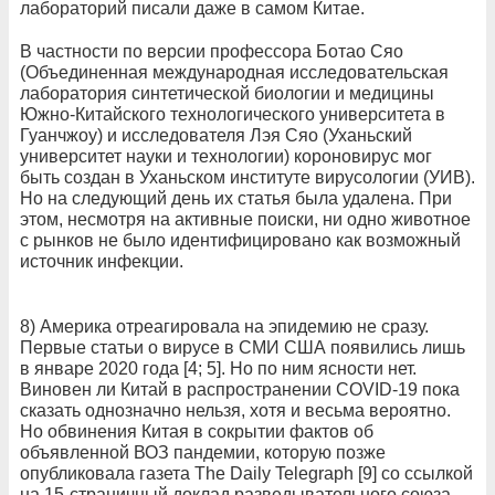
лабораторий писали даже в самом Китае.
В частности по версии профессора Ботао Сяо
(Объединенная международная исследовательская
лаборатория синтетической биологии и медицины
Южно-Китайского технологического университета в
Гуанчжоу) и исследователя Лэя Сяо (Уханьский
университет науки и технологии) короновирус мог
быть создан в Уханьском институте вирусологии (УИВ).
Но на следующий день их статья была удалена. При
этом, несмотря на активные поиски, ни одно животное
с рынков не было идентифицировано как возможный
источник инфекции.
8) Америка отреагировала на эпидемию не сразу.
Первые статьи о вирусе в СМИ США появились лишь
в январе 2020 года [4; 5]. Но по ним ясности нет.
Виновен ли Китай в распространении COVID-19 пока
сказать однозначно нельзя, хотя и весьма вероятно.
Но обвинения Китая в сокрытии фактов об
объявленной ВОЗ пандемии, которую позже
опубликовала газета The Daily Telegraph [9] со ссылкой
на 15-страничный доклад разведывательного союза