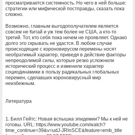
просматривается системность. Но чего в ней больше:
стратегии или мифической постправды, сказать пока
сложно.
Возможно, главным выгодополучателем является
совсем не Китай и уж тем более не США, а кто-то
третий. Тот, кто себя пока ничем не проявляет. Однако
долго это скрывать не удастся. В любом случае
происходящие с короновирусом перемены носят
необратимый характер, приведя в действие факторы
непреодолимой силы, которые резко усложнили
исторический процесс и изменили характер
социодинамики в пользу радикальных глобальных
перемен, сделавших короновирусный мир
неизбежным.
Литература
1. Билл Гейтс: Новая вспышка эпидемии? Мы к ней не
готовы. URL: https://www.youtube.com/watch?
time_continue=39&v=udJ-JRlnSCE&feature=emb_title