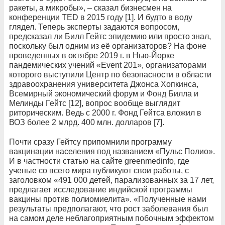
ракеты, а микробы», – сказал бизнесмен на
конференции TED в 2015 году [1]. И будто в воду
глядел. Теперь эксперты задаются вопросом,
предсказал ли Билл Гейтс эпидемию или просто знал,
поскольку был одним из её организаторов? На фоне
проведенных в октябре 2019 г. в Нью-Йорке
пандемических учений «Event 201», организаторами
которого выступили Центр по безопасности в области
здравоохранения университета Джонса Хопкинса,
Всемирный экономический форум и Фонд Билла и
Мелинды Гейтс [12], вопрос вообще выглядит
риторическим. Ведь с 2000 г. Фонд Гейтса вложил в
ВОЗ более 2 млрд. 400 млн. долларов [7].
Почти сразу Гейтсу припомнили программу
вакцинации населения под названием «Пульс Полио».
И в частности статью на сайте greenmedinfo, где
ученые со всего мира публикуют свои работы, с
заголовком «491 000 детей, парализованных за 17 лет,
предлагает исследование индийской программы
вакцины против полиомиелита». «Полученные нами
результаты предполагают, что рост заболевания был
на самом деле неблагоприятным побочным эффектом