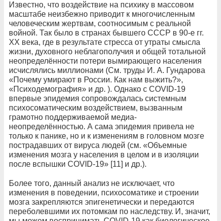
Известно, что воздействие на психику в массовом
масштабе неизбежно приводит к многочисленным
человеческим жертвам, соотносимым с реальной
войной. Так было в странах бывшего СССР в 90-е гг.
ХХ века, где в результате стресса от утраты смысла
жизни, духовного неблагополучия и общей тотальной
неопределённости потери вымирающего населения
исчислялись миллионами (См. труды И. А. Гундарова
«Почему умирают в России. Как нам выжить?»,
«Психодемография» и др. ). Однако с COVID-19
впервые эпидемия сопровождалась системным
психосоматическим воздействием, вызванным
грамотно поддерживаемой медиа-
неопределённостью. А сама эпидемия привела не
только к панике, но и к изменениям в головном мозге
пострадавших от вируса людей (см. «Объемные
изменения мозга у населения в целом и в изоляции
после вспышки COVID-19» [11] и др.).
Более того, данный анализ не исключает, что
изменения в поведении, психосоматике и строении
мозга закрепляются эпигенетически и передаются
переболевшими их потомкам по наследству. И, значит,
мы можем воспринимать COVID-19 как биологическое