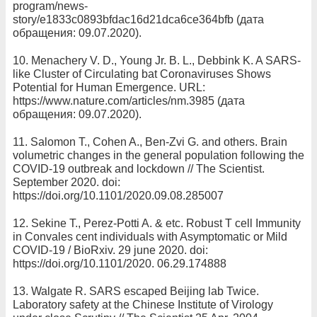
program/news-
story/e1833c0893bfdac16d21dca6ce364bfb (дата
обращения: 09.07.2020).
10. Menachery V. D., Young Jr. B. L., Debbink K. A SARS-
like Cluster of Circulating bat Coronaviruses Shows
Potential for Human Emergence. URL:
https://www.nature.com/articles/nm.3985 (дата
обращения: 09.07.2020).
11. Salomon T., Cohen A., Ben-Zvi G. and others. Brain
volumetric changes in the general population following the
COVID-19 outbreak and lockdown // The Scientist.
September 2020. doi:
https://doi.org/10.1101/2020.09.08.285007
12. Sekine T., Perez-Potti A. & etc. Robust T cell Immunity
in Convales cent individuals with Asymptomatic or Mild
COVID-19 / BioRxiv. 29 june 2020. doi:
https://doi.org/10.1101/2020. 06.29.174888
13. Walgate R. SARS escaped Beijing lab Twice.
Laboratory safety at the Chinese Institute of Virology