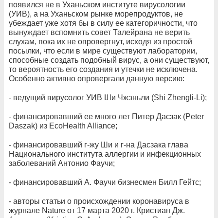
появился не в Уханьском институте вирусологии
(УИВ), а на Уханьском рынке морепродуктов, не
убеждает уже хотя бы в силу ее категоричности, что
вынуждает вспомнить совет Талейрана не верить
слухам, пока их не опровергнут, исходя из простой
посылки, что если в мире существуют лаборатории,
способные создать подобный вирус, а они существуют,
то вероятность его создания и утечки не исключена.
Особенно активно опровергали данную версию:
- ведущий вирусолог УИВ Ши Чжэньли (Shi Zhengli-Li);
- финансировавший ее много лет Питер Дасзак (Peter
Daszak) из EcoHealth Alliance;
- финансировавший г-жу Ши и г-на Дасзака глава
Национального института аллергии и инфекционных
заболеваний Антонио Фаучи;
- финансировавший А. Фаучи бизнесмен Билл Гейтс;
- авторы статьи о происхождении коронавируса в
журнале Nature от 17 марта 2020 г. Кристиан Дж.