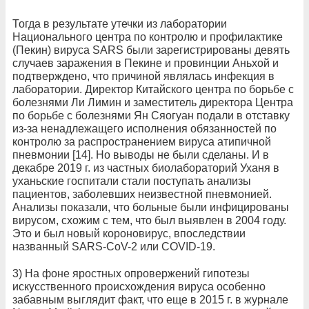
Тогда в результате утечки из лаборатории
Национального центра по контролю и профилактике
(Пекин) вируса SARS были зарегистрированы девять
случаев заражения в Пекине и провинции Аньхой и
подтверждено, что причиной являлась инфекция в
лаборатории. Директор Китайского центра по борьбе с
болезнями Ли Лимин и заместитель директора Центра
по борьбе с болезнями Ян Сяогуан подали в отставку
из-за ненадлежащего исполнения обязанностей по
контролю за распространением вируса атипичной
пневмонии [14]. Но выводы не были сделаны. И в
декабре 2019 г. из частных биолабораторий Уханя в
уханьские госпитали стали поступать анализы
пациентов, заболевших неизвестной пневмонией.
Анализы показали, что больные были инфицированы
вирусом, схожим с тем, что был выявлен в 2004 году.
Это и был новый короновирус, впоследствии
названный SARS-CoV-2 или COVID-19.
3) На фоне яростных опровержений гипотезы
искусственного происхождения вируса особенно
забавным выглядит факт, что еще в 2015 г. в журнале