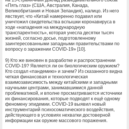
«Пять глаз» (США, Австралия, Канада,
Великобритания и Новая Зеландия), налицо. Из него
явствует, что «Китай намеренно подавил или
уничтожил свидетельства вспышки коронавируса в
ходе «нападения на международную
транспарентность», которая унесла десятки тысяч
жизней, согласно досье, подготовленному
заинтересованными западными правительствами по
вопросу о заражении COVID-19» [10].
9) Кто же виновен в разработке и распространении
COVID-19? Является ли он биологическим оружием?
Кто создал «пандемию» и зачем? Из сказанного видна
четкая финансовая и технологическая
взаимозависимость между китайскими и западными
научными центрами, занимавшимися данной
проблематикой, и вполне просматриваются источники
их финансирования, которые подводят к ещё одному
феномену эпидемии. COVID-19 выявил новый
инструментарий психосоматического воздействия,
действующего в условиях нехватки достоверной
информации как оружие массового поражения.