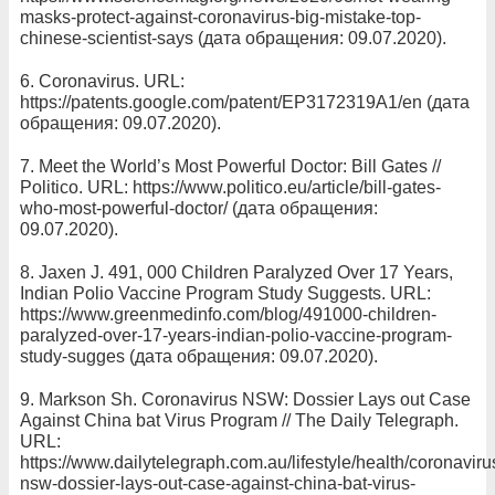
masks-protect-against-coronavirus-big-mistake-top-
chinese-scientist-says (дата обращения: 09.07.2020).
6. Coronavirus. URL:
https://patents.google.com/patent/EP3172319A1/en (дата
обращения: 09.07.2020).
7. Meet the World’s Most Powerful Doctor: Bill Gates //
Politico. URL: https://www.politico.eu/article/bill-gates-
who-most-powerful-doctor/ (дата обращения:
09.07.2020).
8. Jaxen J. 491, 000 Children Paralyzed Over 17 Years,
Indian Polio Vaccine Program Study Suggests. URL:
https://www.greenmedinfo.com/blog/491000-children-
paralyzed-over-17-years-indian-polio-vaccine-program-
study-sugges (дата обращения: 09.07.2020).
9. Markson Sh. Coronavirus NSW: Dossier Lays out Case
Against China bat Virus Program // The Daily Telegraph.
URL:
https://www.dailytelegraph.com.au/lifestyle/health/coronaviru
nsw-dossier-lays-out-case-against-china-bat-virus-