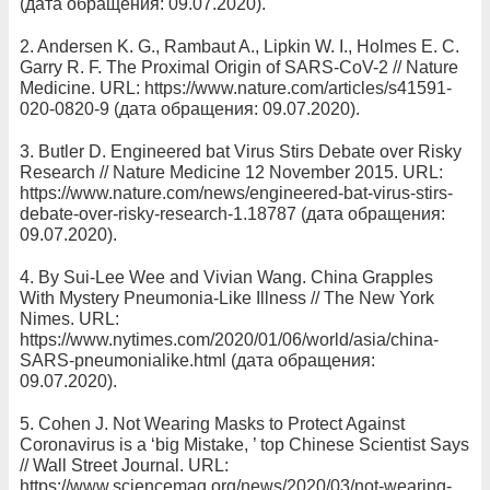
(дата обращения: 09.07.2020).
2. Andersen K. G., Rambaut A., Lipkin W. I., Holmes E. C.
Garry R. F. The Proximal Origin of SARS-CoV-2 // Nature
Medicine. URL: https://www.nature.com/articles/s41591-
020-0820-9 (дата обращения: 09.07.2020).
3. Butler D. Engineered bat Virus Stirs Debate over Risky
Research // Nature Medicine 12 November 2015. URL:
https://www.nature.com/news/engineered-bat-virus-stirs-
debate-over-risky-research-1.18787 (дата обращения:
09.07.2020).
4. By Sui-Lee Wee and Vivian Wang. China Grapples
With Mystery Pneumonia-Like Illness // The New York
Nimes. URL:
https://www.nytimes.com/2020/01/06/world/asia/china-
SARS-pneumonialike.html (дата обращения:
09.07.2020).
5. Cohen J. Not Wearing Masks to Protect Against
Coronavirus is a ‘big Mistake, ’ top Chinese Scientist Says
// Wall Street Journal. URL:
https://www.sciencemag.org/news/2020/03/not-wearing-