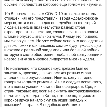
оружие, последствия которого ещё толком не изучены.
10) Впрочем, пока сам COVID-19 оказался не столь
страшен, как его представили, вводя «драконовские
меры», хотя и опасен для определённых категорий
людей, вынудив правительства разных стран
отреагировать на него так, словно речь шла о новом
штамме опустошительной чумы. К чему это привело,
мы скоро узнаем. Но уже сейчас ясно, что последствия
для экономик и финансовых систем будут ужасающие
и схожие с реальной эпидемией или большой войной,
которую в свете обострения глобальной конкуренции и
нового витка за мировое лидерство многие ждали.
Не исключено, что короновирус должен был её
заменить, произведя в экономиках разных стран
аналогичные опустошения. Ищите, кому выгодно,
говорили когда-то римляне. И нам следует искать того,
кто в новых условиях станет бенефициаром. Среди
стран, таковых нет, если не считать настораживающей
политики руководства Китая, которое под шумок от
короновируса начало скупать акции западных
компаний в стране. В подобных действиях