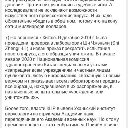
доверие. Против них участились судебные иски. А
исследователи не исключают возможности
искусственного происхождения вируса. И их надо
обязательно убедить в обратном, потому что на кону
сотни миллиардов долларов.
7) Но вернемся к Китаю. В декабре 2019 г. была
проведена проверка в лаборатории Ши Чжэньли (Shi
Zhengli-Li ) и издан приказ прекратить испытания
нового вируса, а его образцы уничтожить. В начале
января 2020 г. Национальная комиссия
здравоохранения Китая специальными указами
«запрещает всем учреждениям и частным лицам
публиковать любую информацию, связанную с новым
вирусом и приказывает всем лабораториям передать
все образцы, находившиеся в их распоряжении, в
назначенные испытательные учреждения или
уничтожить их».
Более того, власти КНР вывели Уханьский институт
вирусологии из структуры Академии наук,
переподчинив его Академии военных наук. Но к тому
времени процесс стал необратимым. Причём о вине