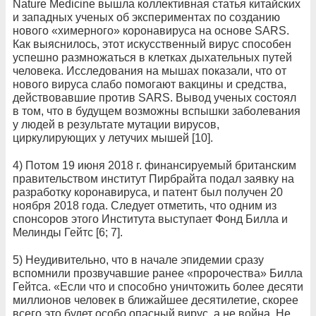
Nature Medicine вышла коллективная статья китайских
и западных ученых об экспериментах по созданию
нового «химерного» коронавируса на основе SARS.
Как выяснилось, этот искусственный вирус способен
успешно размножаться в клетках дыхательных путей
человека. Исследования на мышах показали, что от
нового вируса слабо помогают вакцины и средства,
действовавшие против SARS. Вывод ученых состоял
в том, что в будущем возможны вспышки заболевания
у людей в результате мутации вирусов,
циркулирующих у летучих мышей [10].
4) Потом 19 июня 2018 г. финансируемый британским
правительством институт Пирбрайта подал заявку на
разработку коронавируса, и патент был получен 20
ноября 2018 года. Следует отметить, что одним из
спонсоров этого Института выступает Фонд Билла и
Мелинды Гейтс [6; 7].
5) Неудивительно, что в начале эпидемии сразу
вспомнили прозвучавшие ранее «пророчества» Билла
Гейтса. «Если что и способно уничтожить более десяти
миллионов человек в ближайшее десятилетие, скорее
всего это будет особо опасный вирус, а не война. Не