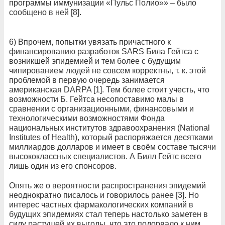
программы иммунизации «Пульс Полио»» – было
сообщено в ней [8].
6) Впрочем, попытки увязать причастного к
финансированию разработок SARS Била Гейтса с
возникшей эпидемией и тем более с будущим
чипированием людей не совсем корректны, т. к. этой
проблемой в первую очередь занимается
американская DARPA [1]. Тем более стоит учесть, что
возможности Б. Гейтса несопоставимо малы в
сравнении с организационными, финансовыми и
технологическими возможностями Фонда
национальных институтов здравоохранения (National
Institutes of Health), который распоряжается десятками
миллиардов долларов и имеет в своём составе тысячи
высококлассных специалистов. А Билл Гейтс всего
лишь один из его спонсоров.
Опять же о вероятности распространения эпидемий
неоднократно писалось и говорилось ранее [3]. Но
интерес частных фармакологических компаний в
будущих эпидемиях стал теперь настолько заметен в
силу растущей их выгоды, что это подорвало к ним