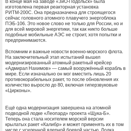
В конце мая на заводе «ЗиО-Подольск» была
изготовлена первая реакторная установка
РИТМ-200С. Она предназначена для строящегося
сейчас головного атомного плавучего энергоблока
ПЭБ-106. Это новое слово не только для России, но и
для всей мировой энергетики, так как никто больше
подобные мобильные АЭС не строит, хотя попытки и
предпринимаются.
Вспомним и важные новости военно-морского флота.
На заключительный этап испытаний вышел
модернизированный атомный ракетный крейсер
«Адмирал Нахимов» — самый вооружённый корабль в
мире. Если изначально он мог вместить лишь 20
противокорабельных ракет, то после обновления их
количество выросло до 80, включая гиперзвуковые
«Цирконы».
Ещё одна модернизация завершена на атомной
подводной лодке «Леопард» проекта «Щука-Б».
Теперь она стала носителем морской версии
крылатых ракет «Калибр» и может применять их в том
числе с усиленной ядерной боевой частью. Лодка