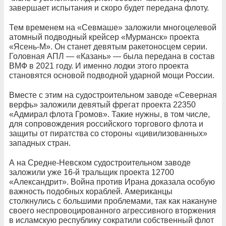
завершает испытания и скоро будет передана флоту.
Тем временем на «Севмаше» заложили многоцелевой
атомный подводный крейсер «Мурманск» проекта
«Ясень-М». Он станет девятым ракетоносцем серии.
Головная АПЛ — «Казань» — была передана в состав
ВМФ в 2021 году. И именно лодки этого проекта
становятся основой подводной ударной мощи России.
Вместе с этим на судостроительном заводе «Северная
верфь» заложили девятый фрегат проекта 22350
«Адмирал флота Громов». Такие нужны, в том числе,
для сопровождения российского торгового флота и
защиты от пиратства со стороны «цивилизованных»
западных стран.
А на Средне-Невском судостроительном заводе
заложили уже 16-й тральщик проекта 12700
«Александрит». Война против Ирана доказала особую
важность подобных кораблей. Американцы
столкнулись с большими проблемами, так как накануне
своего неспровоцированного агрессивного вторжения
в исламскую республику сократили собственный флот