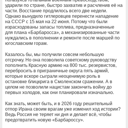
ударили по стране, быстро захватив и расчленив её на
части. Восстание продлилось всего две недели.
Однако вынудило гитлеровцев перенести нападение
на СССР с 15 мая на 22 июня. Потому что были
израсходованы запасы топлива, предназначенные
для плана «Барбаросса», а механизированные части
нуждались в пополнении и ремонте после маршей по
югославским горам.
Казалось бы, мы получили совсем небольшую
отсрочку. Но она позволила советскому руководству
пополнить Красную армию на 800 тыс. резервистов,
перебросить в приграничные округа пять армий,
которые вскоре сыграли неоценимую роль в
остановке блицкрига в Смоленском сражении. А в
целом не позволили нацистам закончить войну до
первых холодов, как они планировали изначально.
Как знать, может быть, и в 2026 году решительный
отпор Ирана своим врагам уже изменил ход истории?
Ведь Россия не теряет ни дня и делает всё, чтобы
предотвратить новую «Барбароссу».