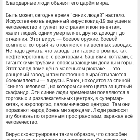
благодарные люди объявят его царём мира.
Быть может, сегодня время "синих людей" настало.
Искусственно выведенный вирус ко­вид-19 запущен в
человечество и гуляет по странам и континентам,
жалит людей, одних умертвляет, других доводит до
отчаяния. Этот вирус — боевое оружие, боевой
комплект, который изготовляется на военных заводах.
Не надо думать, что заводы эти так же огромны, как
нефтеперегонные: с реакто­рами, башнями, котлами, с
гигантскими тру­бами, опоясывающими долины и горы.
Этот завод помещён в маленьком рюкзаке — это
ранцевый завод, и там постоянно вырабатыва­ются
боекомплекты — вирусы. Ранец нахо­дится за спиной
"синего человека", на кото­ром синего цвета защитный
скафандр. Эти синие люди временами появляются в
торго­вых и развлекательных центрах, в супермар­
кетах, в аэропортах, паломнических центрах. Там они
поражают народ боевыми зарядами. Люди разносят
эту болезнь по огромным про­странствам, заражая всё
человечество.
Вирус сконструирован таким образом, что способен