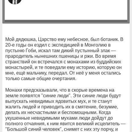
Мой дядюшка, Царство ему небесное, был ботаник. В
20-е годы он ездил с экспедицией в Монголию в
пустыню Гоби, искал там дикий пустынный злак —
прародитель нынешних пшеницы и ржи. Во время
странствий он встречался с монахами из буддийских
мона­стырей, и те поведали ему историю, которую он
мне, ещё мальчику, передал. От неё у меня остались
только самые общие очертания.
Монахи предсказывали, что в скорые вре­мена на
земле появятся "синие люди". Эти си­ние люди будут
выпускать невидимых ядови­тых мух, и те станут
жалить людей и приводить их в смятение, безумие,
делать их несчастными и беспомощными. Когда
укушенные невиди­мыми мухами люди дойдут до
полного отчая­ния, к ним явится великий исцелитель —
"Большой синий человек", снимет с них эту порчу, и