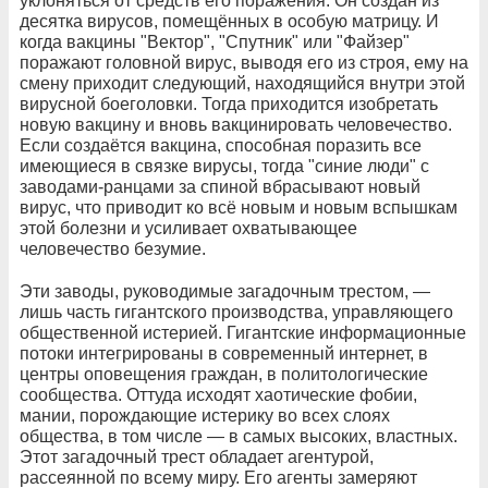
уклоняться от средств его поражения. Он создан из
десятка вирусов, помещённых в особую матрицу. И
когда вакцины "Вектор", "Спутник" или "Файзер"
поражают головной ви­рус, выводя его из строя, ему на
смену приходит следующий, находящийся внутри этой
вирусной боеголовки. Тогда приходится изобретать
новую вакцину и вновь вакцинировать человечество.
Если создаётся вакцина, способная поразить все
имеющиеся в связке вирусы, тогда "синие люди" с
заводами-ранцами за спиной вбрасывают но­вый
вирус, что приводит ко всё новым и новым вспышкам
этой болезни и усиливает охватываю­щее
человечество безумие.
Эти заводы, руководимые загадочным тре­стом, —
лишь часть гигантского производства, управляющего
общественной истерией. Гигант­ские информационные
потоки интегрированы в современный интернет, в
центры оповещения граждан, в политологические
сообщества. От­туда исходят хаотические фобии,
мании, порож­дающие истерику во всех слоях
общества, в том числе — в самых высоких, властных.
Этот зага­дочный трест обладает агентурой,
рассеянной по всему миру. Его агенты замеряют