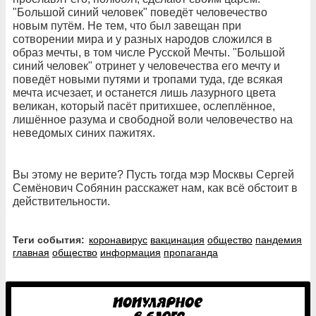
"Большой синий человек" поведёт человечество
новым путём. Не тем, что был завещан при
сотворении мира и у разных народов сложился в
образ мечты, в том числе Русской Мечты. "Большой
синий человек" отри­нет у человечества его мечту и
поведёт новыми путями и тропами туда, где всякая
мечта исче­зает, и останется лишь лазурного цвета
великан, который пасёт притихшее, ослеплённое,
лишён­ное разума и свободной воли человечество на
неведомых синих пажитях.
Вы этому не верите? Пусть тогда мэр Москвы Сергей
Семёнович Собянин расскажет нам, как всё обстоит в
действительности.
Теги события:
коронавирус
вакцинация
общество
пандемия
главная
общество
информация
пропаганда