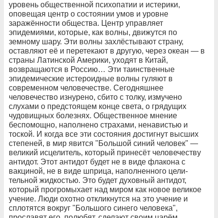
уровень общественной психопатии и истерики,
оповещая центр о состоянии умов и уровне
заражённости общества. Центр управляет
эпидемиями, кото­рые, как волны, движутся по
земному шару. Эти волны захлёстывают страну,
оставляют её и пе­ретекают в другую, через океан — в
страны Ла­тинской Америки, уходят в Китай,
возвращаются в Россию… Эти таинственные
эпидемические ис­тероидные волны гуляют в
современном чело­вечестве. Сегодняшнее
человечество изнурено, сбито с толку, измучено
слухами о предстоя­щем конце света, о грядущих
чудовищных бо­лезнях. Общественное мнение
беспомощно, на­полнено страхами, ненавистью и
тоской. И когда все эти состояния достигнут высших
степеней, в мир явится "Большой синий человек" —
великий исцелитель, который принесёт человечеству
ан­тидот. Этот антидот будет не в виде флакона с
вакциной, не в виде шприца, наполненного цели­
тельной жидкостью. Это будет духовный анти­дот,
который прогромыхает над миром как но­вое великое
учение. Люди охотно откликнутся на это учение и
сплотятся вокруг "Большого си­него человека",
прославят его, полюбят, сде­лают своим царём.