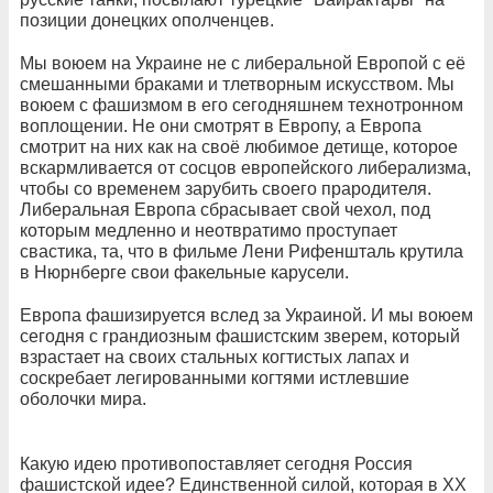
позиции донецких ополченцев.
Мы воюем на Украине не с либеральной Европой с её
смешанными браками и тлетворным искусством. Мы
воюем с фашизмом в его сегодняшнем технотронном
воплощении. Не они смотрят в Европу, а Европа
смотрит на них как на своё любимое детище, которое
вскармливается от сосцов европейского либерализма,
чтобы со временем зарубить своего прародителя.
Либеральная Европа сбрасывает свой чехол, под
которым медленно и неотвратимо проступает
свастика, та, что в фильме Лени Рифеншталь крутила
в Нюрнберге свои факельные карусели.
Европа фашизируется вслед за Украиной. И мы воюем
сегодня с грандиозным фашистским зверем, который
взрастает на своих стальных когтистых лапах и
соскребает легированными когтями истлевшие
оболочки мира.
Какую идею противопоставляет сегодня Россия
фашистской идее? Единственной силой, которая в XX