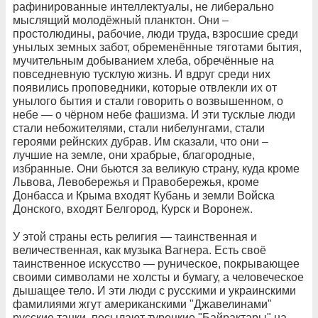
рафинированные интеллектуалы, не либерально
мыслящий молодёжный планктон. Они –
простолюдины, рабочие, люди труда, взросшие среди
унылых земных забот, обременённые тяготами бытия,
мучительным добыванием хлеба, обречённые на
повседневную тусклую жизнь. И вдруг среди них
появились проповедники, которые отвлекли их от
унылого бытия и стали говорить о возвышенном, о
небе — о чёрном небе фашизма. И эти тусклые люди
стали небожителями, стали нибелунгами, стали
героями рейнских дубрав. Им сказали, что они –
лучшие на земле, они храбрые, благородные,
избранные. Они бьются за великую страну, куда кроме
Львова, Левобережья и Правобережья, кроме
Донбасса и Крыма входят Кубань и земли Войска
Донского, входят Белгород, Курск и Воронеж.
У этой страны есть религия — таинственная и
величественная, как музыка Вагнера. Есть своё
таинственное искусство — руническое, покрывающее
своими символами не холсты и бумагу, а человеческое
дышащее тело. И эти люди с русскими и украинскими
фамилиями жгут американскими "Джавелинами"
русские танки, посылают турецкие "Байрактары" на