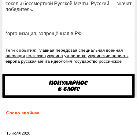
соколы бессмертной Русской Мечты. Русский — значит
победитель.
*организация, запрещённая в РФ
Теги события:
главная
передовая
специальная военная
операция
полк азов
украина
украинство
украинские нацисты
европа
русская мечта
идеология
государство российское
Слово «война»
15 июля 2026