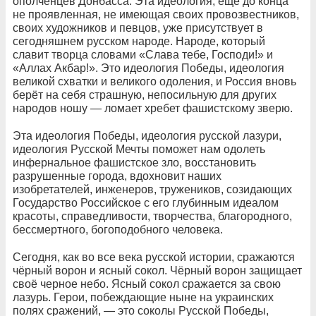
ополченцев Донбасса. Эта идеология, ещё до конца
не проявленная, не имеющая своих провозвестников,
своих художников и певцов, уже присутствует в
сегодняшнем русском народе. Народе, который
славит творца словами «Слава тебе, Господи!» и
«Аллах Акбар!». Это идеология Победы, идеология
великой схватки и великого одоления, и Россия вновь
берёт на себя страшную, непосильную для других
народов ношу — ломает хребет фашистскому зверю.
Эта идеология Победы, идеология русской лазури,
идеология Русской Мечты поможет нам одолеть
инфернальное фашистское зло, восстановить
разрушенные города, вдохновит наших
изобретателей, инженеров, тружеников, созидающих
Государство Российское с его глубинным идеалом
красоты, справедливости, творчества, благородного,
бессмертного, богоподобного человека.
Сегодня, как во все века русской истории, сражаются
чёрный ворон и ясный сокол. Чёрный ворон защищает
своё черное небо. Ясный сокол сражается за свою
лазурь. Герои, побеждающие ныне на украинских
полях сражений, — это соколы Русской Победы,