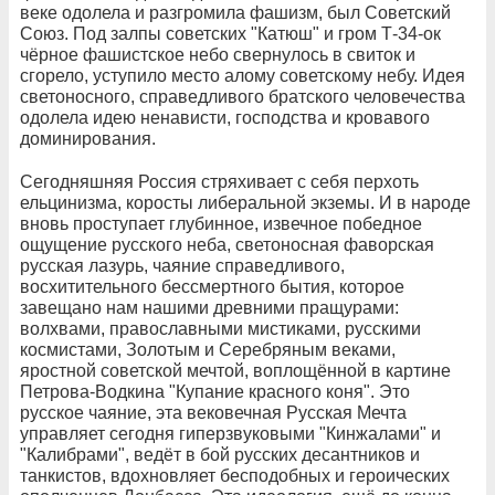
веке одолела и разгромила фашизм, был Советский
Союз. Под залпы советских "Катюш" и гром Т-34-ок
чёрное фашистское небо свернулось в свиток и
сгорело, уступило место алому советскому небу. Идея
светоносного, справедливого братского человечества
одолела идею ненависти, господства и кровавого
доминирования.
Сегодняшняя Россия стряхивает с себя перхоть
ельцинизма, коросты либеральной экземы. И в народе
вновь проступает глубинное, извечное победное
ощущение русского неба, светоносная фаворская
русская лазурь, чаяние справедливого,
восхитительного бессмертного бытия, которое
завещано нам нашими древними пращурами:
волхвами, православными мистиками, русскими
космистами, Золотым и Серебряным веками,
яростной советской мечтой, воплощённой в картине
Петрова-Водкина "Купание красного коня". Это
русское чаяние, эта вековечная Русская Мечта
управляет сегодня гиперзвуковыми "Кинжалами" и
"Калибрами", ведёт в бой русских десантников и
танкистов, вдохновляет бесподобных и героических