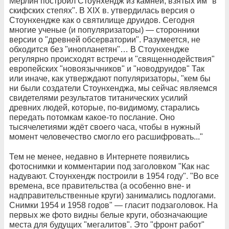
Мерлин построил Стоунхендж из камней, взятых им "в
скифских степях". В XIX в. утвердилась версия о
Стоунхендже как о святилище друидов. Сегодня
многие ученые (и популяризаторы) — сторонники
версии о "древней обсерватории". Разумеется, не
обходится без "инопланетян"… В Стоунхендже
регулярно происходят встречи и "священнодействия"
европейских "новоязычников" и "новодруидов" Так
или иначе, как утверждают популяризаторы, "кем бы
ни были создатели Стоунхенджа, мы сейчас являемся
свидетелями результатов титанических усилий
древних людей, которые, по-видимому, старались
передать потомкам какое-то послание. Оно
тысячелетиями ждёт своего часа, чтобы в нужный
момент человечество смогло его расшифровать..."
Тем не менее, недавно в Интернете появились
фотоснимки и комментарии под заголовком "Как нас
надувают. Стоунхендж построили в 1954 году". "Во все
времена, все правительства (а особенно вне- и
надправительственные круги) занимались подлогами.
Снимки 1954 и 1958 годов" — гласит подзаголовок. На
первых же фото видны белые круги, обозначающие
места для будущих "мегалитов". Это "фронт работ"