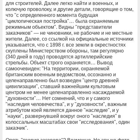
для строителей. Далее легко найти и военных, и
колючую проволоку, и другие детали, говорящие о том,
что "с определенного момента будущая
"циклопическая постройка"… была охраняемым
режимным объектом". Видны "представители
заказчиков" — не чиновники, не рабочие и не местные
жители. Далее, со ссылкой на официальные источники
указывается, что с 1898 г. все земли в окрестностях
скуплены Министерством обороны, там регулярно
(340 дней в году) проводятся артиллерийские
стрельбы. Объект строго охраняется… Вывод
самоочевиден: "На территории, охраняемой
британским военным ведомством, осознанно и
целенаправленно был возведен "центр древней
цивилизации", ставший важнейшим культовым
центром не менее целенаправленно насаждаемой
"духовности"… Нет сомнений, что и у самого
"наследия человечества", и у "духовности", важным
атрибутом коей является данное "наследие", и у
"науки", развернувшей вокруг оного "наследия" в
колоссальных масштабах свои "исследования", один
заказчик".