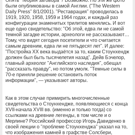
Опять "теория заговора"? Возможно. Но эти же фото
были опубликованы в самой Англии. ("The Western
Daily Press" 8/1/2001). "Реставрация" проводилась в
1919, 1920, 1958, 1959 и 1964 годах, и каждый раз
конфигурации знаменитых трилитов менялись. И вот
еще одно свидетельство: "Об этой, едва ли не самой
темной загадке истории, археологи не рассказывают…
Тому, что видят сегодня посетители и что считается
самым древним, едва ли не пятьдесят лет". И далее:
"Постройка ХХ века выдаётся за то, каким Стоунхендж
должен был быть тысячелетия назад". Дейв Бэчелор,
главный археолог "Английского наследия", обещал
"рассказать правду", но потом умолк. "Темные силы в
70-е приняли решение остановить поток
информации", — указывают авторы.
Как в этом случае примирить многочисленные
свидетельства о Стоунхендже, появляющиеся с конца
XVII-начала XVIII вв. (именно и только тогда) со
ссылками на древние легенды, в том числе и о
Мерлине? Российский профессор Игорь Давиденко в
своей лекции о "проблеме Стоунхенджа" указал на то,
что изображения камней в графстве Солсбери,