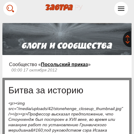
Toggl
navig
Сообщество «
Посольский приказ
»
00:00 17 октября 2012
Битва за историю
<p><img
src="/media/uploads/42/stonehenge_closeup_thumbnail.jpg"
/></p><p>Профессор высказал предположение, что
Стоунхендж был построен в XVII веке, во время или
накануне работ по установлению Гринвичского
меридиана&#160;под руководством сэра Исаака