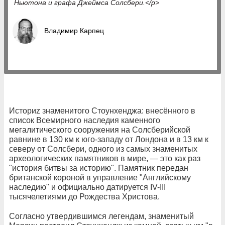
Ньютона и графа Джеймса Солсбери.</p>
Владимир Карпец
Историz знаменитого Стоунхенджа: внесённого в
список Всемирного наследия каменного
мегалитического сооружения на Солсберийской
равнине в 130 км к юго-западу от Лондона и в 13 км к
северу от Солсбери, одного из самых знаменитых
археологических памятников в мире, — это как раз
"история битвы за историю". Памятник передан
британской короной в управление "Английскому
наследию" и официально датируется IV-III
тысячелетиями до Рождества Христова.
Согласно утвердившимся легендам, знаменитый