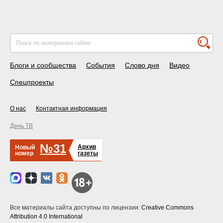
Блоги и сообщества
События
Слово дня
Видео
Спецпроекты
О нас
Контактная информация
День ТВ
№31
Архив
Новый
номер
газеты
Все материалы сайта доступны по лицензии:
Creative Commons
Attribution 4.0 International