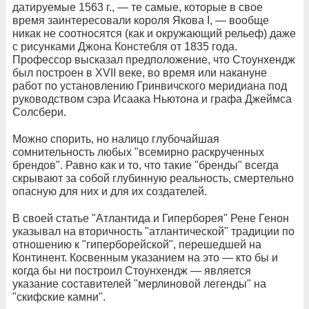
датируемые 1563 г., — те самые, которые в свое
время заинтересовали короля Якова I, — вообще
никак не соотносятся (как и окружающий рельеф) даже
с рисунками Джона Констебля от 1835 года.
Профессор высказал предположение, что Стоунхендж
был построен в XVII веке, во время или накануне
работ по установлению Гринвичского меридиана под
руководством сэра Исаака Ньютона и графа Джеймса
Солсбери.
Можно спорить, но налицо глубочайшая
сомнительность любых "всемирно раскрученных
брендов". Равно как и то, что такие "бренды" всегда
скрывают за собой глубинную реальность, смертельно
опасную для них и для их создателей.
В своей статье "Атлантида и Гиперборея" Рене Генон
указывал на вторичность "атлантической" традиции по
отношению к "гиперборейской", перешедшей на
Континент. Косвенным указанием на это — кто бы и
когда бы ни построил Стоунхендж — является
указание составителей "мерлиновой легенды" на
"скифские камни".