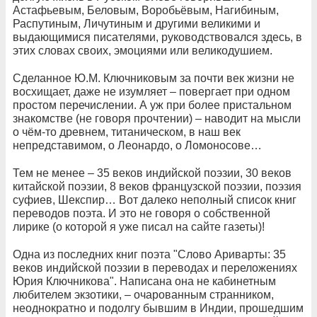
Астафьевым, Беловым, Воробьёвым, Нагибиным,
Распутиным, Личутиным и другими великими и
выдающимися писателями, руководствовался здесь, в
этих словах своих, эмоциями или великодушием.
Сделанное Ю.М. Ключниковым за почти век жизни не
восхищает, даже не изумляет – повергает при одном
простом перечислении. А уж при более пристальном
знакомстве (не говоря прочтении) – наводит на мысли
о чём-то древнем, титаническом, в наш век
непредставимом, о Леонардо, о Ломоносове…
Тем не менее – 35 веков индийской поэзии, 30 веков
китайской поэзии, 8 веков французской поэзии, поэзия
суфиев, Шекспир… Вот далеко неполный список книг
переводов поэта. И это не говоря о собственной
лирике (о которой я уже писал на сайте газеты)!
Одна из последних книг поэта "Слово Ариварты: 35
веков индийской поэзии в переводах и переложениях
Юрия Ключникова". Написана она не кабинетным
любителем экзотики, – очарованным странником,
неоднократно и подолгу бывшим в Индии, прошедшим