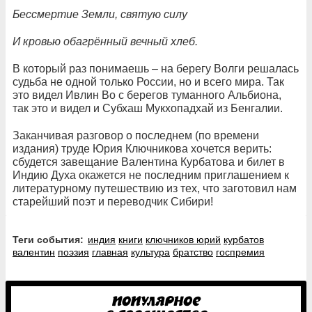
Бессмертие Земли, святую силу
И кровью обагрённый вечный хлеб.
В который раз понимаешь – на берегу Волги решалась
судьба не одной только России, но и всего мира. Так
это видел Ивлин Во с берегов туманного Альбиона,
так это и видел и Субхаш Мукхопадхай из Бенгалии.
Заканчивая разговор о последнем (по времени
издания) труде Юрия Ключникова хочется верить:
сбудется завещание Валентина Курбатова и билет в
Индию Духа окажется не последним приглашением к
литературному путешествию из тех, что заготовил нам
старейший поэт и переводчик Сибири!
Теги события:
индия
книги
ключников юрий
курбатов
валентин
поэзия
главная
культура
братство
госпремия