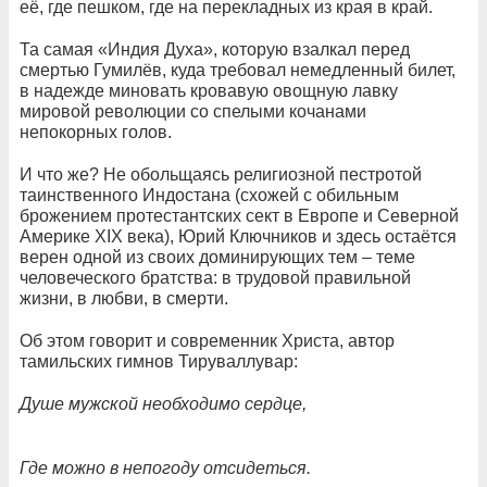
её, где пешком, где на перекладных из края в край.
Та самая «Индия Духа», которую взалкал перед
смертью Гумилёв, куда требовал немедленный билет,
в надежде миновать кровавую овощную лавку
мировой революции со спелыми кочанами
непокорных голов.
И что же? Не обольщаясь религиозной пестротой
таинственного Индостана (схожей с обильным
брожением протестантских сект в Европе и Северной
Америке ХIХ века), Юрий Ключников и здесь остаётся
верен одной из своих доминирующих тем – теме
человеческого братства: в трудовой правильной
жизни, в любви, в смерти.
Об этом говорит и современник Христа, автор
тамильских гимнов Тируваллувар:
Душе мужской необходимо сердце,
Где можно в непогоду отсидеться.