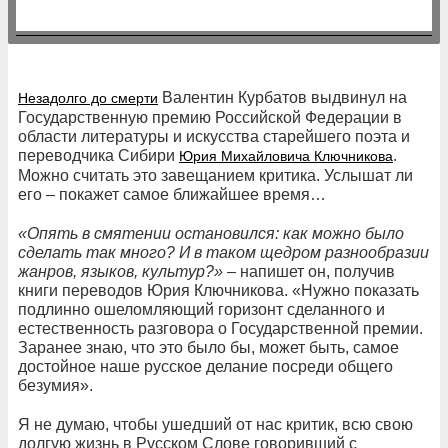
Валентин Курбатов выдвинул на
Незадолго до смерти
Государственную премию Российской Федерации в
области литературы и искусства старейшего поэта и
переводчика Сибири
.
Юрия Михайловича Ключникова
Можно считать это завещанием критика. Услышат ли
его – покажет самое ближайшее время…
«Опять в смятении остановился: как можно было
сделать так много? И в таком щедром разнообразии
жанров, языков, культур?»
– напишет он, получив
книги переводов Юрия Ключникова. «Нужно показать
подлинно ошеломляющий горизонт сделанного и
естественность разговора о Государственной премии.
Заранее знаю, что это было бы, может быть, самое
достойное наше русское делание посреди общего
безумия».
Я не думаю, чтобы ушедший от нас критик, всю свою
долгую жизнь в Русском Слове говоривший с