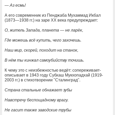
— Аз есмь!
А его современник из Пенджаба Мухаммад Икбал
(1873—1938 гг.) на заре ХХ века предупреждает:
О, житель Запада, планета — не ларёк,
Где можешь всё купить, чего захочешь.
Наш мир, скорей, походит на станок,
В нём ты кинжал самоубийству точишь.
К чему это с неизбежностью ведёт: сопереживает-
описывает в 1943 году Субхаш Мукхопадхай (1919-
2003 гг.) в стихотворении "Сталинград".
Страна стальные обнажает зубы
Навстречу беспощадному врагу.
Не гасит также заводские трубы