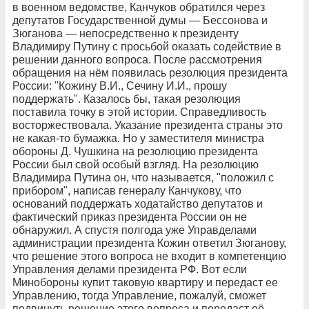
в военном ведомстве, Канчуков обратился через
депутатов Государственной думы — Бессонова и
Зюганова — непосредственно к президенту
Владимиру Путину с просьбой оказать содействие в
решении данного вопроса. После рассмотрения
обращения на нём появилась резолюция президента
России: "Кожину В.И., Сечину И.И., прошу
поддержать". Казалось бы, такая резолюция
поставила точку в этой истории. Справедливость
восторжествовала. Указание президента страны это
не какая-то бумажка. Но у заместителя министра
обороны Д. Чушкина на резолюцию президента
России был свой особый взгляд. На резолюцию
Владимира Путина он, что называется, "положил с
прибором", написав генералу Канчукову, что
оснований поддержать ходатайство депутатов и
фактический приказ президента России он не
обнаружил. А спустя полгода уже Управделами
администрации президента Кожин ответил Зюганову,
что решение этого вопроса не входит в компетенцию
Управления делами президента РФ. Вот если
Минобороны купит таковую квартиру и передаст ее
Управлению, тогда Управление, пожалуй, сможет
подвинуть решение этого вопроса и передаст её