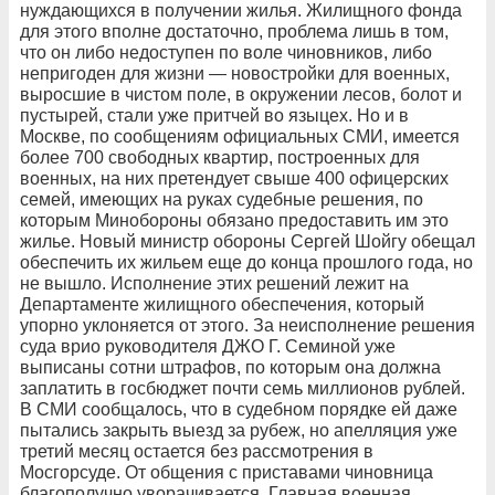
нуждающихся в получении жилья. Жилищного фонда
для этого вполне достаточно, проблема лишь в том,
что он либо недоступен по воле чиновников, либо
непригоден для жизни — новостройки для военных,
выросшие в чистом поле, в окружении лесов, болот и
пустырей, стали уже притчей во языцех. Но и в
Москве, по сообщениям официальных СМИ, имеется
более 700 свободных квартир, построенных для
военных, на них претендует свыше 400 офицерских
семей, имеющих на руках судебные решения, по
которым Минобороны обязано предоставить им это
жилье. Новый министр обороны Сергей Шойгу обещал
обеспечить их жильем еще до конца прошлого года, но
не вышло. Исполнение этих решений лежит на
Департаменте жилищного обеспечения, который
упорно уклоняется от этого. За неисполнение решения
суда врио руководителя ДЖО Г. Семиной уже
выписаны сотни штрафов, по которым она должна
заплатить в госбюджет почти семь миллионов рублей.
В СМИ сообщалось, что в судебном порядке ей даже
пытались закрыть выезд за рубеж, но апелляция уже
третий месяц остается без рассмотрения в
Мосгорсуде. От общения с приставами чиновница
благополучно уворачивается. Главная военная