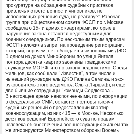
прокуратура на обращения судебных приставов
привлечь к ответственности чиновников, не
исполняющих решения суда, не реагирует. Рабочая
группа при общественном совете ФССП по г. Москве
сообщала о 15-ти домах с квартирами, которые в
нарушение закона остаются недоступными для
военных очередников. По нескольким таким адресам
ФССП наложила запрет на проведение регистрации,
который, впрочем, не соблюдается чиновниками ДЖО.
В одном из домов Минобороны по улице Янгеля
полтора десятка квартир заселены гражданскими
служащими МО РФ, что по закону недопустимо. Среди
жильцов, как сообщали "Известия", в том числе и
нынешний руководитель ДЖО Галина Семина, и экс-
руководитель этого ведомства Ольга Лиршафт, и еще
две бывшие сотрудницы "команды Сердюкова".
В настоящее время неисполненными, по информации
в федеральных СМИ, остаются полторы тысячи
судебных решений о предоставлении квартир
военнослужащим, из них 415 — в Москве. Несколько
десятков решений Европейского суда по правам
человека об обеспечении военнослужащих жильем так
же игнорируются Министерством обороны Восемь