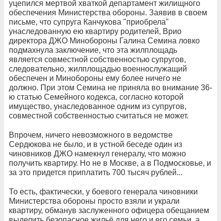
уцепился мертвой хваткой департамент жилищного
обеспечения Министерства обороны. Заявив в своем
письме, что супруга Канчукова "приобрела"
унаследованную ею квартиру родителей, Врио
директора ДЖО Минобороны Галина Семина ловко
подмахнула заключение, что эта жилплощадь
является совместной собственностью супругов,
следовательно, жилплощадью военнослужащий
обеспечен и Минобороны ему более ничего не
должно. При этом Семина не приняла во внимание 36-
ю статью Семейного кодекса, согласно которой
имущество, унаследованное одним из супругов,
совместной собственностью считаться не может.
Впрочем, ничего невозможного в ведомстве
Сердюкова не было, и в устной беседе один из
чиновников ДЖО намекнул генералу, что можно
получить квартиру. Но не в Москве, а в Подмосковье, и
за это придется приплатить 700 тысяч рублей...
То есть, фактически, у боевого генерала чиновники
Министерства обороны просто взяли и украли
квартиру, обманув заслуженного офицера обещанием
выделить безопасное жильё для него и его семьи, а