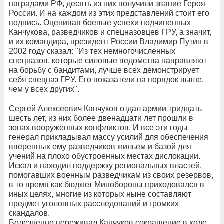
наградами РФ, десять из них получили звание Героя
России. И на каждом из этих представлений стоит его
подпись. Оценивая боевые успехи подчиненных
Канчукова, разведчиков и спецназовцев ГРУ, а значит,
и их командира, президент России Владимир Путин в
2002 году сказал: "Из тех немногочисленных
спецназов, которые силовые ведомства направляют
на борьбу с бандитами, лучше всех демонстрирует
себя спецназ ГРУ. Его показатели на порядок выше,
чем у всех других".
Сергей Алексеевич Канчуков отдал армии тридцать
шесть лет, из них более двенадцати лет прошли в
зонах вооружённых конфликтов. И все эти годы
генерал прикладывал массу усилий для обеспечения
вверенных ему разведчиков жильем и базой для
учений на плохо обустроенных местах дислокации.
Искал и находил поддержку региональных властей,
помогавших военным разведчикам из своих резервов,
в то время как бюджет Минобороны приходовался в
иных целях, многие из которых ныне составляют
предмет уголовных расследований и громких
скандалов.
Болезненно переживал Канчуков сокращение в ходе