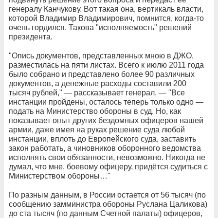
генералу Канчукову. Вот такая она, вертикаль власти,
которой Владимир Владимирович, помнится, когда-то
очень гордился. Такова "исполняемость" решений
президента.
"Опись документов, представленных мною в ДЖО,
разместилась на пяти листах. Всего к июлю 2011 года
было собрано и представлено более 90 различных
документов, а денежные расходы составили 200
тысяч рублей," — рассказывает генерал. — "Все
инстанции пройдены, осталось теперь только одно —
подать на Министерство обороны в суд. Но, как
показывает опыт других бездомных офицеров нашей
армии, даже имея на руках решение суда любой
инстанции, вплоть до Европейского суда, заставить
закон работать, а чиновников оборонного ведомства
исполнять свои обязанности, невозможно. Никогда не
думал, что мне, боевому офицеру, придётся судиться с
Министерством обороны…"
По разным данным, в России остается от 56 тысяч (по
сообщению замминистра обороны Руслана Цаликова)
до ста тысяч (по данным Счетной палаты) офицеров,