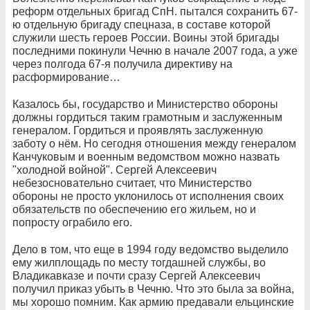
реформ отдельных бригад СпН. пытался сохранить 67-
ю отдельную бригаду спецназа, в составе которой
служили шесть героев России. Воины этой бригады
последними покинули Чечню в начале 2007 года, а уже
через полгода 67-я получила директиву на
расформирование…
Казалось бы, государство и Министерство обороны
должны гордиться таким грамотным и заслуженным
генералом. Гордиться и проявлять заслуженную
заботу о нём. Но сегодня отношения между генералом
Канчуковым и военным ведомством можно назвать
"холодной войной". Сергей Алексеевич
небезосновательно считает, что Министерство
обороны не просто уклонилось от исполнения своих
обязательств по обеспечению его жильем, но и
попросту ограбило его.
Дело в том, что еще в 1994 году ведомство выделило
ему жилплощадь по месту тогдашней службы, во
Владикавказе и почти сразу Сергей Алексеевич
получил приказ убыть в Чечню. Что это была за война,
мы хорошо помним. Как армию предавали ельцинские