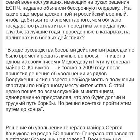
семей военнослужащих, имеющих на руках решения
ЕСПЧ, недавно объявили бессрочную голодовку... На
какие еще меры должен пойти российский военный,
чтобы добиться того элементарного, чем обязано
государство расплатиться перед ним за преданную
службу, за лучшие годы, проведенные в казармах, на
полигонах и в боевых действиях?
"В ходе руководства боевыми действиями разведки не
было времени решать личные вопросы, — пишет в
одном из своих писем к Медведеву и Путину генерал-
майор С. Канчуков, — и только в 2009 году, после
принятия решения об увольнении из рядов
Вооруженных сил назрела необходимость в получении
квартиры по избранному месту жительства. С этой
целью пошел по всем служебным инстанциям,
одновременно представляя, что это будет долгий и
трудный путь борьбы. Но решил все-таки пройти этим
путем до конца".
Решение об увольнении генерала-майора Сергея
Канчукова из рядов ВС принято. Генерала отправляют
в отставку без крыши над головой. Военному, чья