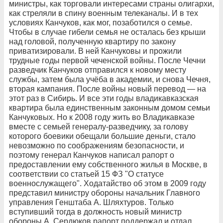
министры, как торговали интересами страны олигархи,
как стреляли в спину военным телеканалы. И в тех
условиях Канчуков, как мог, позаботился о семье.
Чтобы в случае гибели семья не осталась без крыши
над головой, полученную квартиру по закону
приватизировали. В ней Канчуковы и прожили
трудные годы первой чеченской войны. После Чечни
разведчик Канчуков отправился к новому месту
службы, затем была учёба в академии, и снова Чечня,
вторая кампания. После войны новый перевод — на
этот раз в Сибирь. И все эти годы владикавказская
квартира была единственным законным домом семьи
Канчуковых. Но к 2008 году жить во Владикавказе
вместе с семьей генералу-разведчику, за голову
которого боевики обещали большие деньги, стало
невозможно по соображениям безопасности, и
поэтому генерал Канчуков написал рапорт о
предоставлении ему собственного жилья в Москве, в
соответствии со статьей 15 ФЗ "О статусе
военнослужащего". Ходатайство об этом в 2009 году
представил министру обороны начальник Главного
управления Генштаба А. Шляхтуров. Только
вступивший тогда в должность новый министр
обороны А. Сердюков рапорт поддержал и отдал