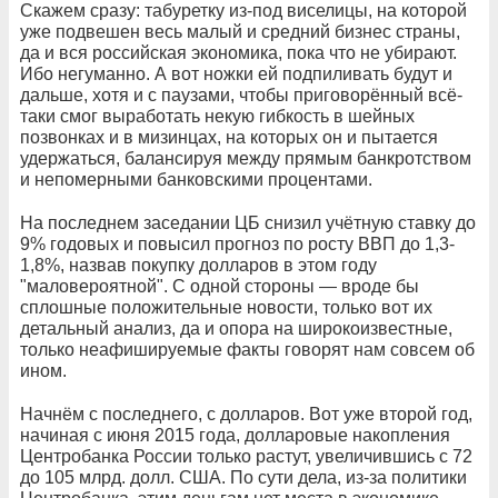
Скажем сразу: табуретку из-под виселицы, на которой
уже подвешен весь малый и средний бизнес страны,
да и вся российская экономика, пока что не убирают.
Ибо негуманно. А вот ножки ей подпиливать будут и
дальше, хотя и с паузами, чтобы приговорённый всё-
таки смог выработать некую гибкость в шейных
позвонках и в мизинцах, на которых он и пытается
удержаться, балансируя между прямым банкротством
и непомерными банковскими процентами.
На последнем заседании ЦБ снизил учётную ставку до
9% годовых и повысил прогноз по росту ВВП до 1,3-
1,8%, назвав покупку долларов в этом году
"маловероятной". С одной стороны — вроде бы
сплошные положительные новости, только вот их
детальный анализ, да и опора на широкоизвестные,
только неафишируемые факты говорят нам совсем об
ином.
Начнём с последнего, с долларов. Вот уже второй год,
начиная с июня 2015 года, долларовые накопления
Центробанка России только растут, увеличившись с 72
до 105 млрд. долл. США. По сути дела, из-за политики