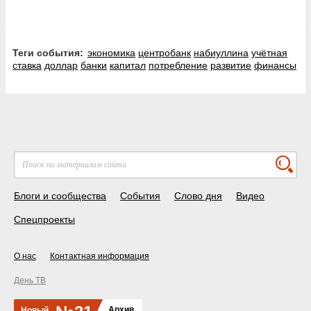
Теги события:
экономика
центробанк
набиуллина
учётная
ставка
доллар
банки
капитал
потребление
развитие
финансы
Блоги и сообщества
События
Слово дня
Видео
Спецпроекты
О нас
Контактная информация
День ТВ
Архив
Новый