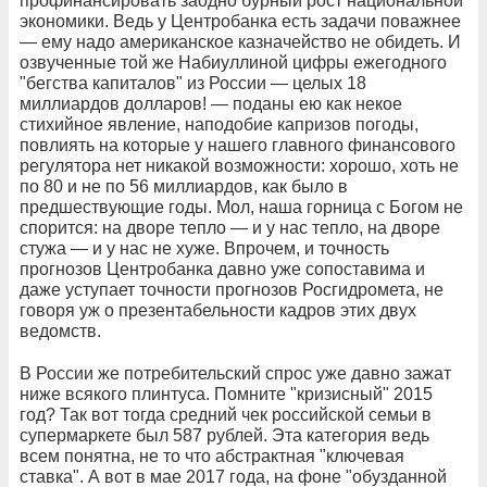
профинансировать заодно бурный рост национальной
экономики. Ведь у Центробанка есть задачи поважнее
— ему надо американское казначейство не обидеть. И
озвученные той же Набиуллиной цифры ежегодного
"бегства капиталов" из России — целых 18
миллиардов долларов! — поданы ею как некое
стихийное явление, наподобие капризов погоды,
повлиять на которые у нашего главного финансового
регулятора нет никакой возможности: хорошо, хоть не
по 80 и не по 56 миллиардов, как было в
предшествующие годы. Мол, наша горница с Богом не
спорится: на дворе тепло — и у нас тепло, на дворе
стужа — и у нас не хуже. Впрочем, и точность
прогнозов Центробанка давно уже сопоставима и
даже уступает точности прогнозов Росгидромета, не
говоря уж о презентабельности кадров этих двух
ведомств.
В России же потребительский спрос уже давно зажат
ниже всякого плинтуса. Помните "кризисный" 2015
год? Так вот тогда средний чек российской семьи в
супермаркете был 587 рублей. Эта категория ведь
всем понятна, не то что абстрактная "ключевая
ставка". А вот в мае 2017 года, на фоне "обузданной