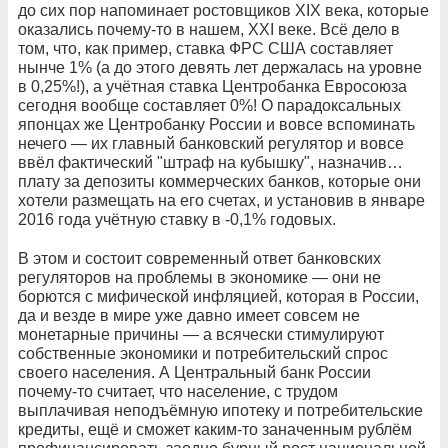
до сих пор напоминает ростовщиков XIX века, которые
оказались почему-то в нашем, XXI веке. Всё дело в
том, что, как пример, ставка ФРС США составляет
нынче 1% (а до этого девять лет держалась на уровне
в 0,25%!), а учётная ставка Центробанка Евросоюза
сегодня вообще составляет 0%! О парадоксальных
японцах же Центробанку России и вовсе вспоминать
нечего — их главный банковский регулятор и вовсе
ввёл фактический "штраф на кубышку", назначив…
плату за депозиты коммерческих банков, которые они
хотели размещать на его счетах, и установив в январе
2016 года учётную ставку в -0,1% годовых.
В этом и состоит современный ответ банковских
регуляторов на проблемы в экономике — они не
борются с мифической инфляцией, которая в России,
да и везде в мире уже давно имеет совсем не
монетарные причины — а всячески стимулируют
собственные экономики и потребительский спрос
своего населения. А Центральный банк России
почему-то считает, что население, с трудом
выплачивая неподъёмную ипотеку и потребительские
кредиты, ещё и сможет каким-то заначенным рублём