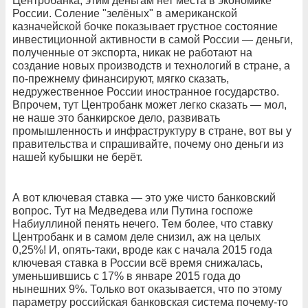
Центробанка, этим деньгам нет места в экономике
России. Соление "зелёных" в американской
казначейской бочке показывает грустное состояние
инвестиционной активности в самой России — деньги,
полученные от экспорта, никак не работают на
создание новых производств и технологий в стране, а
по-прежнему финансируют, мягко сказать,
недружественное России иностранное государство.
Впрочем, тут Центробанк может легко сказать — мол,
не наше это банкирское дело, развивать
промышленность и инфраструктуру в стране, вот вы у
правительства и спрашивайте, почему оно деньги из
нашей кубышки не берёт.
А вот ключевая ставка — это уже чисто банковский
вопрос. Тут на Медведева или Путина госпоже
Набиуллиной пенять нечего. Тем более, что ставку
Центробанк и в самом деле снизил, аж на целых
0,25%! И, опять-таки, вроде как с начала 2015 года
ключевая ставка в России всё время снижалась,
уменьшившись с 17% в январе 2015 года до
нынешних 9%. Только вот оказывается, что по этому
параметру российская банковская система почему-то