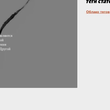
Облако тегов
являются
вой
ения
 Другой