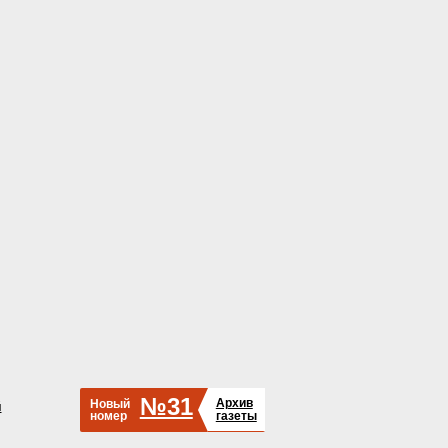
№31
Архив
Новый
й
номер
газеты