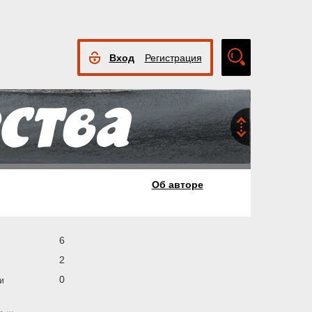
Вход
Регистрация
Расширенный
поиск
Об авторе
6
2
0
и