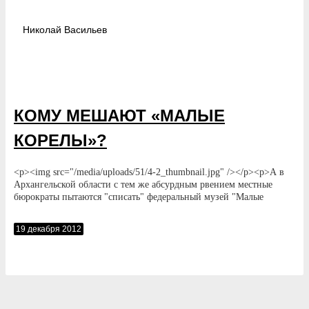
Николай
Васильев
КОМУ МЕШАЮТ «МАЛЫЕ
КОРЕЛЫ»?
<p><img src="/media/uploads/51/4-2_thumbnail.jpg" /></p><p>А в
Архангельской области с тем же абсурдным рвением местные
бюрократы пытаются "списать" федеральный музей "Малые
Корелы" — крупнейший памятник деревянного зодчества
России</p>
19 декабря 2012