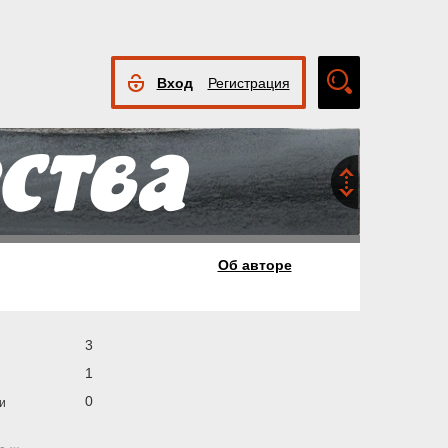
Вход
Регистрация
Расширенный
поиск
Об авторе
3
1
0
и