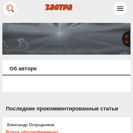
Toggl
navig
Об авторе
Последние прокомментированные статьи
Александр Огородников
В сети «богоизбранных»