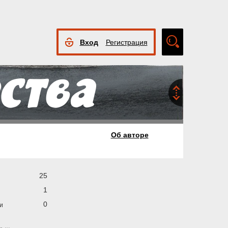
Вход
Регистрация
Расширенный
поиск
Об авторе
25
1
0
и