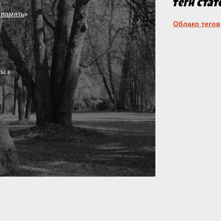
 память
»
Облако тегов
ты в