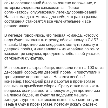
сайте соревнований было выложено положение, с
которым следовало ознакомиться. Позже
организаторы опубликовали легенду соревнований.
Наша команда отметила для себя, что раз за разом,
состязания становятся всё увлекательнее и всё
реалистичнее.
В легенде говорилось, что первая команда, которую
надо будет выполнить стрелку, облачённому в СИБЗ, -
«Газы!» В противогазе следовало метнуть гранату в
дверной проём, и «наваливая» из карабина по гонгу,
каждые три секунды, преодолеть небольшой участок,
от укрытия к укрытию.
Мы поехали на стрельбище, повесили гонг на 100 м, из
декораций соорудили дверной проём, и приступили к
тренировке первого этапа. Начался весёлый
конвейер. Последний раз я работал в противогазе
осенью на армейских сборах. Сразу стали возникать
вопросы: если разместить подсумок для противогаза
на левом бедре, не будет ли подсумок мешать
заводить турникет как можно выше и как можно туже
(ведь я буду в противогазе, поэтому искать фастекс