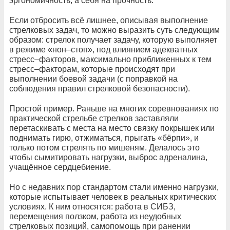
эргономичность, а себя на прочность.
Если отбросить всё лишнее, описывая выполнение
стрелковых задач, то можно выразить суть следующим
образом: стрелок получает задачу, которую выполняет
в режиме «нон–стоп», под влиянием адекватных
стресс–факторов, максимально приближенных к тем
стресс–факторам, которые происходят при
выполнении боевой задачи (с поправкой на
соблюдения правил стрелковой безопасности).
Простой пример. Раньше на многих соревнованиях по
практической стрельбе стрелков заставляли
перетаскивать с места на место связку покрышек или
поднимать гирю, отжиматься, прыгать «бёрпи», и
только потом стрелять по мишеням. Делалось это
чтобы сымитировать нагрузки, выброс адреналина,
учащённое сердцебиение.
Но с недавних пор стандартом стали именно нагрузки,
которые испытывает человек в реальных критических
условиях. К ним относятся: работа в СИБЗ,
перемещения ползком, работа из неудобных
стрелковых позиций, самопомощь при ранении