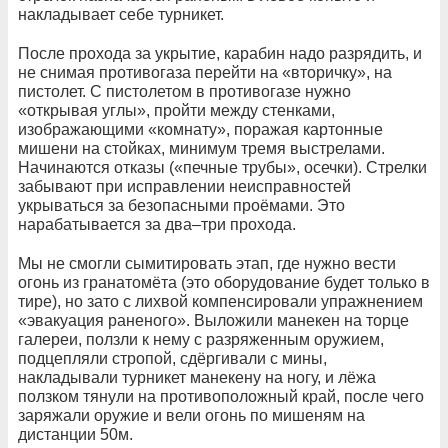
накладывает себе турникет.
После прохода за укрытие, карабин надо разрядить, и
не снимая противогаза перейти на «вторичку», на
пистолет. С пистолетом в противогазе нужно
«открывая углы», пройти между стенками,
изображающими «комнату», поражая картонные
мишени на стойках, минимум тремя выстрелами.
Начинаются отказы («печные трубы», осечки). Стрелки
забывают при исправлении неисправностей
укрываться за безопасными проёмами. Это
нарабатывается за два–три прохода.
Мы не смогли сымитировать этап, где нужно вести
огонь из гранатомёта (это оборудование будет только в
тире), но зато с лихвой компенсировали упражнением
«эвакуация раненого». Выложили манекен на торце
галереи, ползли к нему с разряженным оружием,
подцепляли стропой, сдёргивали с мины,
накладывали турникет манекену на ногу, и лёжа
ползком тянули на противоположный край, после чего
заряжали оружие и вели огонь по мишеням на
дистанции 50м.