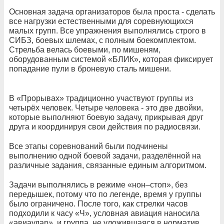
Основная задача организаторов была проста - сделать
все нагрузки естественными для соревнующихся
малых групп. Все упражнения выполнялись строго в
СИБЗ, боевых шлемах, с полным боекомплектом.
Стрельба велась боевыми, по мишеням,
оборудованным системой «БЛИК», которая фиксирует
попадание пули в броневую сталь мишени.
В «Прорывах» традиционно участвуют группы из
четырёх человек. Четыре человека - это две двойки,
которые выполняют боевую задачу, прикрывая друг
друга и координируя свои действия по радиосвязи.
Все этапы соревнований были подчинены
выполнению одной боевой задачи, разделённой на
различные задания, связанные единым алгоритмом.
Задачи выполнялись в режиме «нон–стоп», без
передышек, потому что по легенде, время у группы
было ограничено. После того, как стрелки часов
подходили к часу «Ч», условная авиация наносила
«авиаудар», и группа, не уложившаяся в норматив,