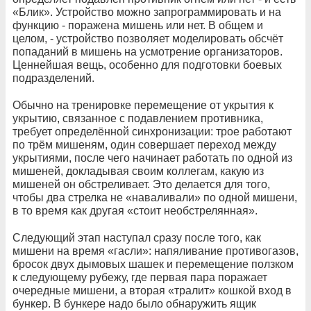
«Блик». Устройство можно запрограммировать и на
функцию - поражена мишень или нет. В общем и
целом, - устройство позволяет моделировать обсчёт
попаданий в мишень на усмотрение организаторов.
Ценнейшая вещь, особенно для подготовки боевых
подразделений.
Обычно на тренировке перемещение от укрытия к
укрытию, связанное с подавлением противника,
требует определённой синхронизации: трое работают
по трём мишеням, один совершает переход между
укрытиями, после чего начинает работать по одной из
мишеней, докладывая своим коллегам, какую из
мишеней он обстреливает. Это делается для того,
чтобы два стрелка не «наваливали» по одной мишени,
в то время как другая «стоит необстрелянная».
Следующий этап наступал сразу после того, как
мишени на время «гасли»: напяливание противогазов,
бросок двух дымовых шашек и перемещение ползком
к следующему рубежу, где первая пара поражает
очередные мишени, а вторая «тралит» кошкой вход в
бункер. В бункере надо было обнаружить ящик