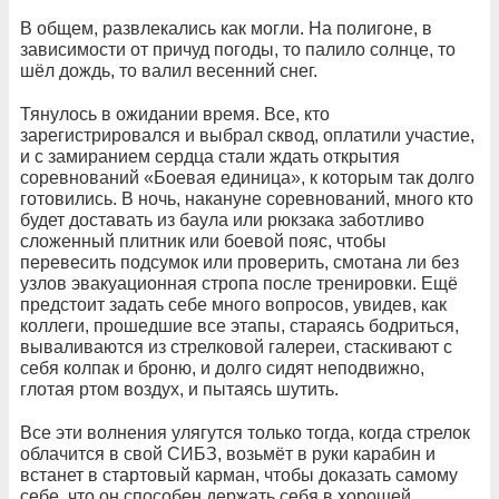
В общем, развлекались как могли. На полигоне, в
зависимости от причуд погоды, то палило солнце, то
шёл дождь, то валил весенний снег.
Тянулось в ожидании время. Все, кто
зарегистрировался и выбрал сквод, оплатили участие,
и с замиранием сердца стали ждать открытия
соревнований «Боевая единица», к которым так долго
готовились. В ночь, накануне соревнований, много кто
будет доставать из баула или рюкзака заботливо
сложенный плитник или боевой пояс, чтобы
перевесить подсумок или проверить, смотана ли без
узлов эвакуационная стропа после тренировки. Ещё
предстоит задать себе много вопросов, увидев, как
коллеги, прошедшие все этапы, стараясь бодриться,
вываливаются из стрелковой галереи, стаскивают с
себя колпак и броню, и долго сидят неподвижно,
глотая ртом воздух, и пытаясь шутить.
Все эти волнения улягутся только тогда, когда стрелок
облачится в свой СИБЗ, возьмёт в руки карабин и
встанет в стартовый карман, чтобы доказать самому
себе, что он способен держать себя в хорошей