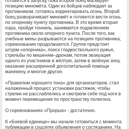
готовится к запуску, пока второй боец маскирует
позицию миномёта. Один из бойцов наблюдает за
противником, готовясь корректировать огонь. Второй
боец разворачивает миномёт и готовится вести огонь
по опорному пункту противника. В это время вторая
пара, пройдя тоннель, занимается подавлением
противника около опорного пункта. После того, как
учебные мины разрываются на позициях противника,
соревнования продолжаются. Группе предстоит
штурм «опорника», поиск гладкоствольного ружья,
стрельбы по мишеням–дронам, потом эвакуация
одного из участников в жёлтую, затем в зелёную зону,
оказание расширенной догоспитальной помощи
манекену, и многое другое.
«Правилом хорошего тона» для организаторов, стал
налаженный процесс установки растяжек, чтобы
стрелки не расслаблялись и смотрели себе под ноги в
момент перемещения по пространству полигона.
О соревнованиях «Прорыв» - достаточно.
К «Боевой единице» мы начали готовиться с момента
публикации в соцсетях объявления о состязаниях. На