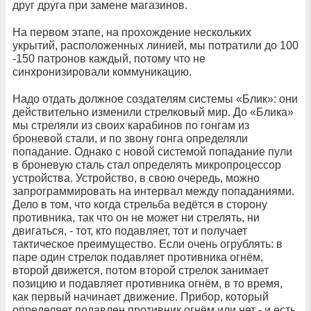
друг друга при замене магазинов.
На первом этапе, на прохождение нескольких
укрытий, расположенных линией, мы потратили до 100
-150 патронов каждый, потому что не
синхронизировали коммуникацию.
Надо отдать должное создателям системы «Блик»: они
действительно изменили стрелковый мир. До «Блика»
мы стреляли из своих карабинов по гонгам из
броневой стали, и по звону гонга определяли
попадание. Однако с новой системой попадание пули
в броневую сталь стал определять микропроцессор
устройства. Устройство, в свою очередь, можно
запрограммировать на интервал между попаданиями.
Дело в том, что когда стрельба ведётся в сторону
противника, так что он не может ни стрелять, ни
двигаться, - тот, кто подавляет, тот и получает
тактическое преимущество. Если очень огрублять: в
паре один стрелок подавляет противника огнём,
второй движется, потом второй стрелок занимает
позицию и подавляет противника огнём, в то время,
как первый начинает движение. Прибор, который
определяет подавлен противник огнём или нет - и есть