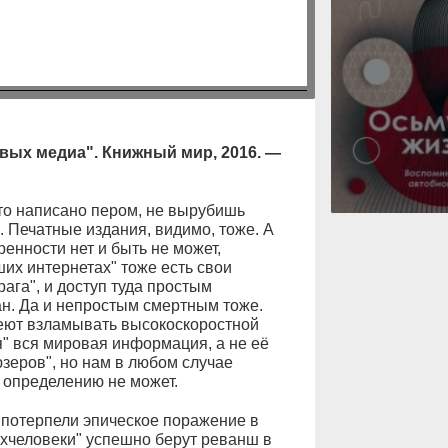
овых медиа". Книжный мир, 2016. —
что написано пером, не вырубишь
о. Печатные издания, видимо, тоже. А
ренности нет и быть не может,
ших интернетах" тоже есть свои
ага", и доступ туда простым
н. Да и непростым смертным тоже.
еют взламывать высокоскоростной
ся" вся мировая информация, а не её
зеров", но нам в любом случае
о определению не может.
 потерпели эпическое поражение в
хчеловеки" успешно берут реванш в