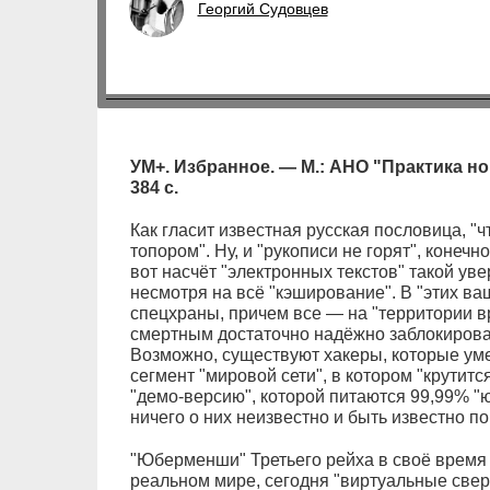
Георгий Судовцев
УМ+. Избранное. — М.: АНО "Практика н
384 с.
Как гласит известная русская пословица, "
топором". Ну, и "рукописи не горят", конечн
вот насчёт "электронных текстов" такой уве
несмотря на всё "кэширование". В "этих ва
спецхраны, причем все — на "территории вр
смертным достаточно надёжно заблокирова
Возможно, существуют хакеры, которые ум
сегмент "мировой сети", в котором "крутит
"демо-версию", которой питаются 99,99% "ю
ничего о них неизвестно и быть известно п
"Юберменши" Третьего рейха в своё время
реальном мире, сегодня "виртуальные свер