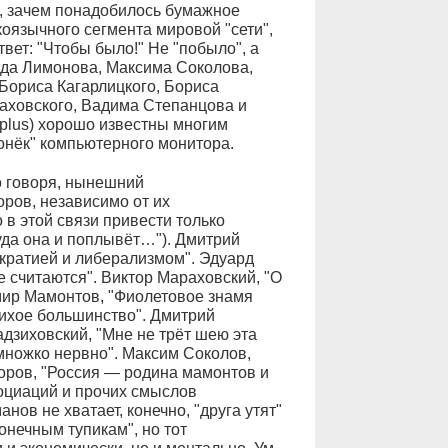
м, зачем понадобилось бумажное
скоязычного сегмента мировой "сети",
ет: "Чтобы было!" Не "побыло", а
рда Лимонова, Максима Соколова,
Бориса Кагарлицкого, Бориса
аховского, Вадима Степанцова и
m.plus) хорошо известны многим
онёк" компьютерного монитора.
о говоря, нынешний
оров, независимо от их
в этой связи привести только
туда она и поплывёт…"). Дмитрий
кратией и либерализмом". Эдуард
е считаются". Виктор Мараховский, "О
мир Мамонтов, "Фиолетовое знамя
Тихое большинство". Дмитрий
дзиховский, "Мне не трёт шею эта
множко нервно". Максим Соколов,
горов, "Россия — родина мамонтов и
оциаций и прочих смыслов
нов не хватает, конечно, "друга утят"
онечным тупикам", но тот