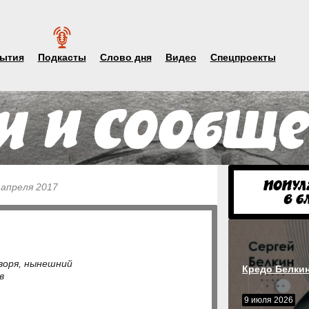
ытия
Подкасты
Слово дня
Видео
Спецпроекты
 апреля 2017
воря, нынешний
Кредо Белки
в
9 июля 2026