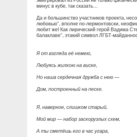
эмигрировал из России не только физически
минус в кубе, так сказать…
Да и большинство участников проекта, нес
любовью", вполне по-лермонтовски, неофи
любит же! Как лирический герой Вадима Ст
балаклаве", этакий символ ЛГБТ-майданнос
Я от взгляда её немею,
Любуясь жилкою на виске,
Но наша сердечная дружба с нею —
Дом, построенный на песке.
Я, наверное, слишком старый,
Мой мир — набор заскорузлых схем,
А ты сметёшь его в час угара,