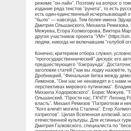
режиме "он-лайн". Поэтому на вопрос о то
издание ряда текстов "рунета", то есть рус
есть один-единственный исчерпывающий отв
"было" — навсегда. Тем более имена Эдуа
Дмитрия Ольшанского, Михаила Ремизова, 
Межуева, Егора Холмогорова, Виктора Мар
других участников проекта "УМ+" (https://u
людям, никогда не включавшим "голубой ог
Конечно, критерием отбора служил, условн
"прогосударственнический" дискурс его авт
предшествующего "бэкграунда". Достаточно 
заголовки статей ("как вы лодку назовёте, 
Дробницкий, "Финальная битва между демо
Лимонов, "Они нас не ненавидят и с нами н
перспективах мирового путинизма". Влади
Михаила Ходорковского". Борис Межуев, "
Ольшанский, "Прости нас, ГКЧП!" Леонид Ра
власть". Михаил Ремизов "Патриотизм и не
"Кого влечёт могила Сталина". Егор Холмо
патриотов". Целая Вселенная аллюзий, асс
отечественной культуры. Для истинных гурма
Дмитрия Галковского, специалиста по "беск