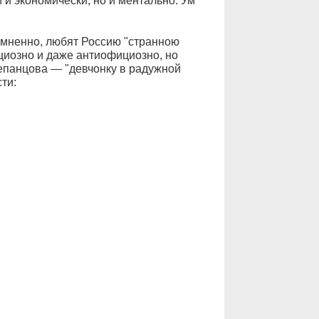
 и экономически, но и ментально. Ум
омненно, любят Россию "странною
циозно и даже антиофициозно, но
епанцова — "девчонку в радужной
ти: