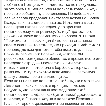
Людмилой Алексеевой, союзничество с ельцинским
любимцем Немцовым, — чего только не придумывал
за это время Лимонов, чтобы написать когда-нибудь
про свою собственную революцию. Но либералы и
левые всегда предавали неистового вождя нацболов.
Всегда шли на сговор с властью. И эта книга-месть
посвящена как раз последнему по времени
политическому компромиссу: "сливу" протестного
движения после парламентских выборов 2011 года.
"Прихожане! — восклицал Лимонов на страницах
своего блога. — То есть, те, кто приходит в мой ЖЖ. Я
проповедую вам для того, чтобы вскрыть для вас
причины серьёзного поражения, которое мы,
российское гражданское общество, и прежде всего его
передовой отряд, — московская и питерская
интеллигенция, потерпели в борьбе с авторитарным
режимом". И тут с хохотом вспоминаешь расхожую
фразу Ленина про интеллигенцию…
Если на мгновение попытаться забыть, кто и что такое
Лимонов — как личность и принцип, — можно
подумать, что перед нами постмодернистский
политический памфлет. Как будто "Бесы" Достоевского
в переводе Стюарта Хоума и пересказе Пелевина.
Главный герой, скрывающийся за именем автора,