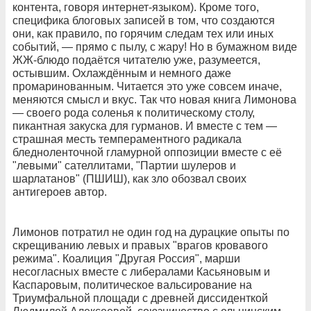
контента, говоря интернет-языком). Кроме того,
специфика блоговых записей в том, что создаются
они, как правило, по горячим следам тех или иных
событий, — прямо с пылу, с жару! Но в бумажном виде
ЖЖ-блюдо подаётся читателю уже, разумеется,
остывшим. Охлаждённым и немного даже
промаринованным. Читается это уже совсем иначе,
меняются смысл и вкус. Так что новая книга Лимонова
— своего рода соленья к политическому столу,
пикантная закуска для гурманов. И вместе с тем —
страшная месть темпераментного радикала
бледноленточной гламурной оппозиции вместе с её
"левыми" сателлитами, "Партии шулеров и
шарлатанов" (ПШИШ), как зло обозвал своих
антигероев автор.
Лимонов потратил не один год на дурацкие опыты по
скрещиванию левых и правых "врагов кровавого
режима". Коалиция "Другая Россия", марши
несогласных вместе с либералами Касьяновым и
Каспаровым, политическое вальсирование на
Триумфальной площади с древней диссиденткой