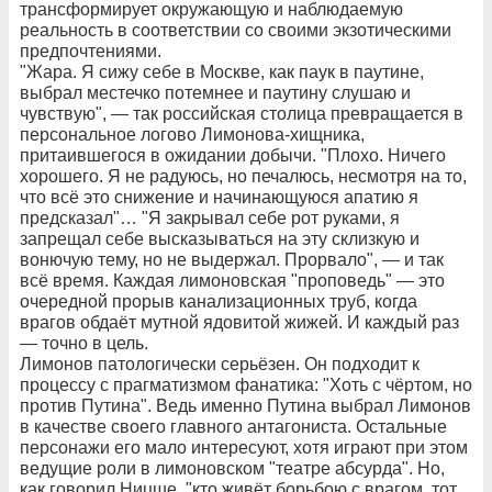
трансформирует окружающую и наблюдаемую
реальность в соответствии со своими экзотическими
предпочтениями.
"Жара. Я сижу себе в Москве, как паук в паутине,
выбрал местечко потемнее и паутину слушаю и
чувствую", — так российская столица превращается в
персональное логово Лимонова-хищника,
притаившегося в ожидании добычи. "Плохо. Ничего
хорошего. Я не радуюсь, но печалюсь, несмотря на то,
что всё это снижение и начинающуюся апатию я
предсказал"… "Я закрывал себе рот руками, я
запрещал себе высказываться на эту склизкую и
вонючую тему, но не выдержал. Прорвало", — и так
всё время. Каждая лимоновская "проповедь" — это
очередной прорыв канализационных труб, когда
врагов обдаёт мутной ядовитой жижей. И каждый раз
— точно в цель.
Лимонов патологически серьёзен. Он подходит к
процессу с прагматизмом фанатика: "Хоть с чёртом, но
против Путина". Ведь именно Путина выбрал Лимонов
в качестве своего главного антагониста. Остальные
персонажи его мало интересуют, хотя играют при этом
ведущие роли в лимоновском "театре абсурда". Но,
как говорил Ницше, "кто живёт борьбою с врагом, тот