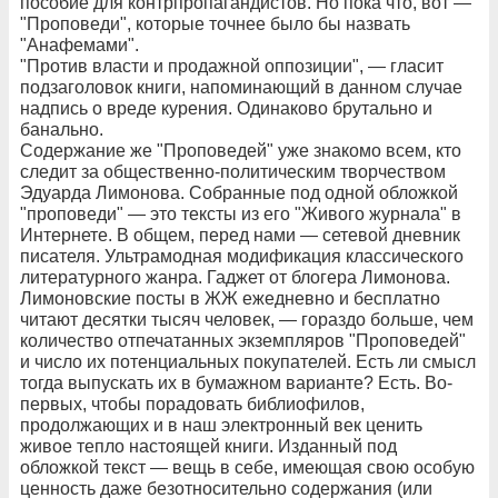
пособие для контрпропагандистов. Но пока что, вот —
"Проповеди", которые точнее было бы назвать
"Анафемами".
"Против власти и продажной оппозиции", — гласит
подзаголовок книги, напоминающий в данном случае
надпись о вреде курения. Одинаково брутально и
банально.
Содержание же "Проповедей" уже знакомо всем, кто
следит за общественно-политическим творчеством
Эдуарда Лимонова. Собранные под одной обложкой
"проповеди" — это тексты из его "Живого журнала" в
Интернете. В общем, перед нами — сетевой дневник
писателя. Ультрамодная модификация классического
литературного жанра. Гаджет от блогера Лимонова.
Лимоновские посты в ЖЖ ежедневно и бесплатно
читают десятки тысяч человек, — гораздо больше, чем
количество отпечатанных экземпляров "Проповедей"
и число их потенциальных покупателей. Есть ли смысл
тогда выпускать их в бумажном варианте? Есть. Во-
первых, чтобы порадовать библиофилов,
продолжающих и в наш электронный век ценить
живое тепло настоящей книги. Изданный под
обложкой текст — вещь в себе, имеющая свою особую
ценность даже безотносительно содержания (или