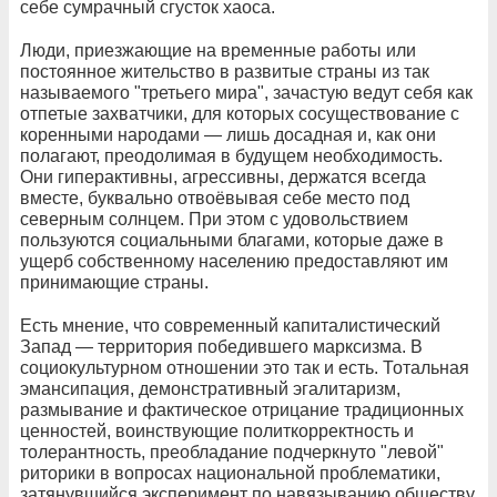
себе сумрачный сгусток хаоса.
Люди, приезжающие на временные работы или
постоянное жительство в развитые страны из так
называемого "третьего мира", зачастую ведут себя как
отпетые захватчики, для которых сосуществование с
коренными народами — лишь досадная и, как они
полагают, преодолимая в будущем необходимость.
Они гиперактивны, агрессивны, держатся всегда
вместе, буквально отвоёвывая себе место под
северным солнцем. При этом с удовольствием
пользуются социальными благами, которые даже в
ущерб собственному населению предоставляют им
принимающие страны.
Есть мнение, что современный капиталистический
Запад — территория победившего марксизма. В
социокультурном отношении это так и есть. Тотальная
эмансипация, демонстративный эгалитаризм,
размывание и фактическое отрицание традиционных
ценностей, воинствующие политкорректность и
толерантность, преобладание подчеркнуто "левой"
риторики в вопросах национальной проблематики,
затянувшийся эксперимент по навязыванию обществу