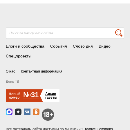
Блоги и сообщества
События
Слово дня
Видео
Спецпроекты
О нас
Контактная информация
День ТВ
№31
Архив
Новый
номер
газеты
Все материалы сайта доступны по лицензии:
Creative Commons