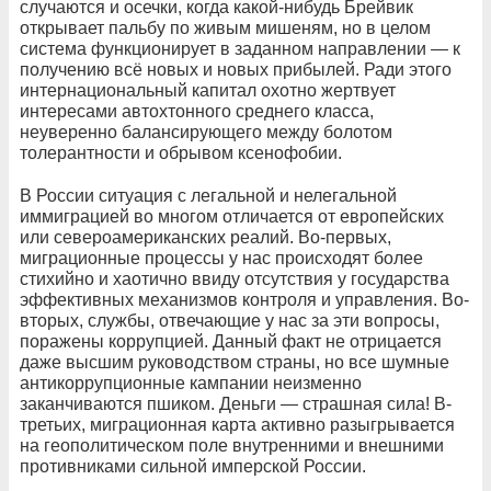
случаются и осечки, когда какой-нибудь Брейвик
открывает пальбу по живым мишеням, но в целом
система функционирует в заданном направлении — к
получению всё новых и новых прибылей. Ради этого
интернациональный капитал охотно жертвует
интересами автохтонного среднего класса,
неуверенно балансирующего между болотом
толерантности и обрывом ксенофобии.
В России ситуация с легальной и нелегальной
иммиграцией во многом отличается от европейских
или североамериканских реалий. Во-первых,
миграционные процессы у нас происходят более
стихийно и хаотично ввиду отсутствия у государства
эффективных механизмов контроля и управления. Во-
вторых, службы, отвечающие у нас за эти вопросы,
поражены коррупцией. Данный факт не отрицается
даже высшим руководством страны, но все шумные
антикоррупционные кампании неизменно
заканчиваются пшиком. Деньги — страшная сила! В-
третьих, миграционная карта активно разыгрывается
на геополитическом поле внутренними и внешними
противниками сильной имперской России.