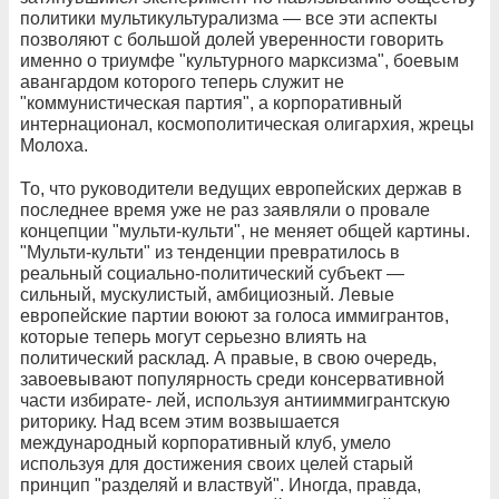
политики мультикультурализма — все эти аспекты
позволяют с большой долей уверенности говорить
именно о триумфе "культурного марксизма", боевым
авангардом которого теперь служит не
"коммунистическая партия", а корпоративный
интернационал, космополитическая олигархия, жрецы
Молоха.
То, что руководители ведущих европейских держав в
последнее время уже не раз заявляли о провале
концепции "мульти-культи", не меняет общей картины.
"Мульти-культи" из тенденции превратилось в
реальный социально-политический субъект —
сильный, мускулистый, амбициозный. Левые
европейские партии воюют за голоса иммигрантов,
которые теперь могут серьезно влиять на
политический расклад. А правые, в свою очередь,
завоевывают популярность среди консервативной
части избирате- лей, используя антииммигрантскую
риторику. Над всем этим возвышается
международный корпоративный клуб, умело
используя для достижения своих целей старый
принцип "разделяй и властвуй". Иногда, правда,