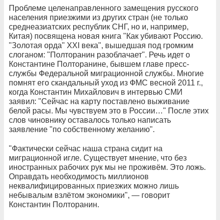
Проблеме целенаправленного замещения русского
населения приезжими из других стран (не только
среднеазиатских республик СНГ, но и, например,
Китая) посвящена новая книга "Как убивают Россию.
"Золотая орда" XXI века", вышедшая под громким
слоганом: "Полторанин разоблачает". Речь идет о
Константине Полторанине, бывшем главе пресс-
службы Федеральной миграционной службы. Многие
помнят его скандальный уход из ФМС весной 2011 г.,
когда Константин Михайлович в интервью СМИ
заявил: "Сейчас на карту поставлено выживание
белой расы. Мы чувствуем это в России…" После этих
слов чиновнику оставалось только написать
заявление "по собственному желанию".
"Фактически сейчас наша страна сидит на
миграционной игле. Существует мнение, что без
иностранных рабочих рук мы не проживём. Это ложь.
Оправдать необходимость миллионов
неквалифицированных приезжих можно лишь
небывалым взлётом экономики", — говорит
Константин Полторанин.