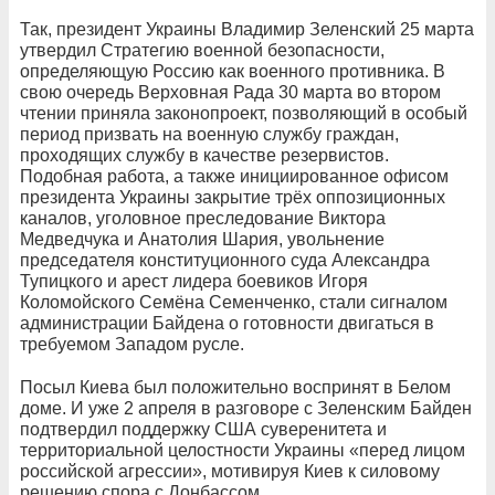
Так, президент Украины Владимир Зеленский 25 марта
утвердил Стратегию военной безопасности,
определяющую Россию как военного противника. В
свою очередь Верховная Рада 30 марта во втором
чтении приняла законопроект, позволяющий в особый
период призвать на военную службу граждан,
проходящих службу в качестве резервистов.
Подобная работа, а также инициированное офисом
президента Украины закрытие трёх оппозиционных
каналов, уголовное преследование Виктора
Медведчука и Анатолия Шария, увольнение
председателя конституционного суда Александра
Тупицкого и арест лидера боевиков Игоря
Коломойского Семёна Семенченко, стали сигналом
администрации Байдена о готовности двигаться в
требуемом Западом русле.
Посыл Киева был положительно воспринят в Белом
доме. И уже 2 апреля в разговоре с Зеленским Байден
подтвердил поддержку США суверенитета и
территориальной целостности Украины «перед лицом
российской агрессии», мотивируя Киев к силовому
решению спора с Донбассом.