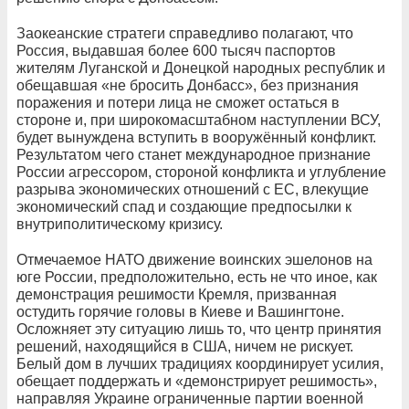
Заокеанские стратеги справедливо полагают, что
Россия, выдавшая более 600 тысяч паспортов
жителям Луганской и Донецкой народных республик и
обещавшая «не бросить Донбасс», без признания
поражения и потери лица не сможет остаться в
стороне и, при широкомасштабном наступлении ВСУ,
будет вынуждена вступить в вооружённый конфликт.
Результатом чего станет международное признание
России агрессором, стороной конфликта и углубление
разрыва экономических отношений с ЕС, влекущие
экономический спад и создающие предпосылки к
внутриполитическому кризису.
Отмечаемое НАТО движение воинских эшелонов на
юге России, предположительно, есть не что иное, как
демонстрация решимости Кремля, призванная
остудить горячие головы в Киеве и Вашингтоне.
Осложняет эту ситуацию лишь то, что центр принятия
решений, находящийся в США, ничем не рискует.
Белый дом в лучших традициях координирует усилия,
обещает поддержать и «демонстрирует решимость»,
направляя Украине ограниченные партии военной