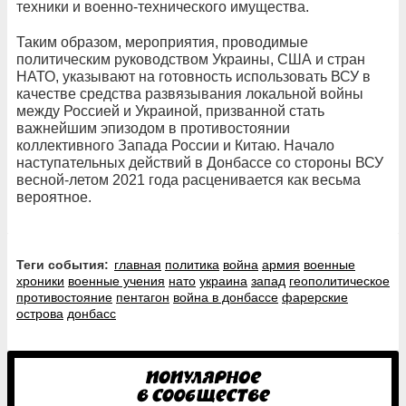
техники и военно-технического имущества.
Таким образом, мероприятия, проводимые
политическим руководством Украины, США и стран
НАТО, указывают на готовность использовать ВСУ в
качестве средства развязывания локальной войны
между Россией и Украиной, призванной стать
важнейшим эпизодом в противостоянии
коллективного Запада России и Китаю. Начало
наступательных действий в Донбассе со стороны ВСУ
весной-летом 2021 года расценивается как весьма
вероятное.
Теги события:
главная
политика
война
армия
военные
хроники
военные учения
нато
украина
запад
геополитическое
противостояние
пентагон
война в донбассе
фарерские
острова
донбасс