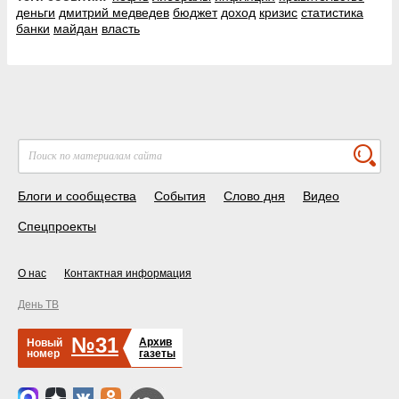
деньги
дмитрий медведев
бюджет
доход
кризис
статистика
банки
майдан
власть
Блоги и сообщества
События
Слово дня
Видео
Спецпроекты
О нас
Контактная информация
День ТВ
№31
Архив
Новый
номер
газеты