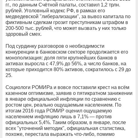
гг., по данным Счётной палаты, составил 1,2 трлн.
рублей. Уголовный кодекс РФ, в рамках его
медведевской "либерализации", за вывоз капитала по
фиктивным сделкам грозит преступникам штрафом в
200-500 тыс. рублей, что может вызвать у них только
здоровый смех.
Под сурдинку разговоров о необходимости
конкуренции в банковском секторе продолжается его
монополизация: доля пяти крупнейших банков в
активах выросла с 47,9% до 56%, а число банков, на
которые приходится 80% активов, сократилось с 29 до
25.
Социологи РОМИРа и вовсе поставили крест на всём
казенном оптимизме, заявив о пятикратном занижении
в январе официальной инфляции по сравнению с
ростом цен, реально ощущаемым населением. По
итогам 2016 года РОМИР оценил ощущаемую
населением инфляцию лишь в 7,1% — против
официальных 5,4%. Таким образом, в январе, после
всех "уточнений методик", официальная статистика,
похоже, перестала выражать что-либо, помимо