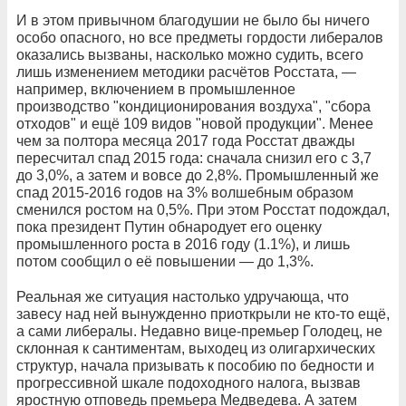
И в этом привычном благодушии не было бы ничего
особо опасного, но все предметы гордости либералов
оказались вызваны, насколько можно судить, всего
лишь изменением методики расчётов Росстата, —
например, включением в промышленное
производство "кондиционирования воздуха", "сбора
отходов" и ещё 109 видов "новой продукции". Менее
чем за полтора месяца 2017 года Росстат дважды
пересчитал спад 2015 года: сначала снизил его с 3,7
до 3,0%, а затем и вовсе до 2,8%. Промышленный же
спад 2015-2016 годов на 3% волшебным образом
сменился ростом на 0,5%. При этом Росстат подождал,
пока президент Путин обнародует его оценку
промышленного роста в 2016 году (1.1%), и лишь
потом сообщил о её повышении — до 1,3%.
Реальная же ситуация настолько удручающа, что
завесу над ней вынужденно приоткрыли не кто-то ещё,
а сами либералы. Недавно вице-премьер Голодец, не
склонная к сантиментам, выходец из олигархических
структур, начала призывать к пособию по бедности и
прогрессивной шкале подоходного налога, вызвав
яростную отповедь премьера Медведева. А затем