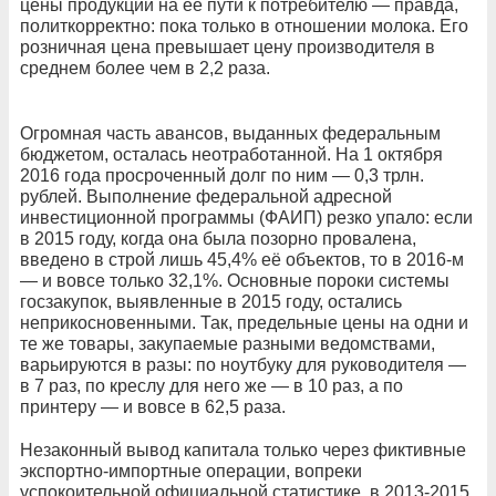
цены продукции на её пути к потребителю — правда,
политкорректно: пока только в отношении молока. Его
розничная цена превышает цену производителя в
среднем более чем в 2,2 раза.
Огромная часть авансов, выданных федеральным
бюджетом, осталась неотработанной. На 1 октября
2016 года просроченный долг по ним — 0,3 трлн.
рублей. Выполнение федеральной адресной
инвестиционной программы (ФАИП) резко упало: если
в 2015 году, когда она была позорно провалена,
введено в строй лишь 45,4% её объектов, то в 2016-м
— и вовсе только 32,1%. Основные пороки системы
госзакупок, выявленные в 2015 году, остались
неприкосновенными. Так, предельные цены на одни и
те же товары, закупаемые разными ведомствами,
варьируются в разы: по ноутбуку для руководителя —
в 7 раз, по креслу для него же — в 10 раз, а по
принтеру — и вовсе в 62,5 раза.
Незаконный вывод капитала только через фиктивные
экспортно-импортные операции, вопреки
успокоительной официальной статистике, в 2013-2015