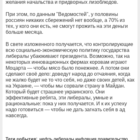
желания начальства и придворных лизоблюдов.
При этом, по данным "Ведомостей", у половины
россиян никаких сбережений нет вообще, а 70% из
тех, у кого они есть, не смогут прожить на эти деньги
больше месяца.
В свете изложенного получается, что контролирующие
всю социально-экономическую политику государства
либералы убаюкивают президента. Возможно, так на
некоторых инновационных фермах коровам играют
Моцарта — чтобы мясо было понежнее. А потом они
сделают своё дело: доведут народ до отчаяния, когда
не жалко будет не то что себя, но даже своих детей, как
на Украине, — чтобы мы сорвали страну в Майдан.
Который будет страшнее украинского. Они
эффективные ребята, эти либералы, умные и
рациональные: пока у них получается. И к их успеху
надо готовиться — чтобы не дать загнать себя в ад
навсегда.
Теги события:
нефть
либералы
инфляция
правительство