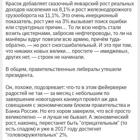
Красок добавляет сказочный январский рост реальных
доходов населения на 8,1% и рост железнодорожного
грузооборота на 11,1%. Это очень инерционный
показатель, рост уже на 3% вызывает поиск ошибки
или структурных причин… То ли всю нефть стали
возить цистернами, забросив нефтепроводы, то ли на
манёвры вдруг повезли всю армию, причём туда-
обратно, — но рост сногсшибательный. И это при том,
что никаких новых велики… простите — имиджевых,
других нет, — строек не начинали.
В общем, правительственные либералы утешили
президента.
Он, похоже, подозревает: что-то в этом фейерверке
радостей не так — за месяц с небольшим по
завершении новогодних каникул провёл аж два
совещания с экономическим блоком правительства и
Банка России. Но его хором заверили, что всё просто
великолепно — и лучше не бывает. А экономический
рост, наконец, перестанет быть "отрицательным" (то
есть спадом) и уже в 2017 году достигнет
"головокружительных" 2%.