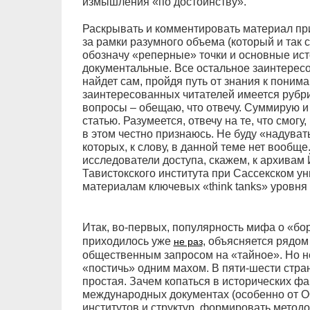
измышления «по достоинству».
Раскрывать и комментировать материал при
за рамки разумного объема (который и так
обозначу «реперные» точки и основные ис
документальные. Все остальное заинтересов
найдет сам, пройдя путь от знания к пониман
заинтересованных читателей имеется рубр
вопросы – обещаю, что отвечу. Суммирую и
статью. Разумеется, отвечу на те, что смогу
в этом честно признаюсь. Не буду «надувать
которых, к слову, в данной теме нет вообще
исследователи доступа, скажем, к архивам 
Тавистокского института при Сассекском у
материалам ключевых «think tanks» уровня
Итак, во-первых, популярность мифа о «бо
приходилось уже
, объясняется рядом
не раз
общественным запросом на «тайное». Но не
«постичь» одним махом. В пяти-шести стран
простая. Зачем копаться в исторических фа
международных документах (особенно от О
институтов и структур, формировать метод