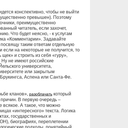
дется конспективно, чтобы не выйти
 существенно превышен). Поэтому
точники, преимущественно
анный читатель, если захочет,
ию. Что будет неясно, - к услугам
ика «Комментарии». Задавайте
 посвящу таким ответам отдельную
, и если на некоторые не получится, то
 щек» и строить из себя «гуру»,
. Ну не имеют российские
Йельского университета,
ниверситете или закрытым
 Брукингса, Аспена или Санта-Фе.
рьбе кланов»,
который
разоблачать
 причин. В первую очередь –
 всякое. А такое, что можно
ицах «интересного» текста. Логика
ктах, государственных и
ОН), биографиях, переплетении
ологические подходы, понятийный