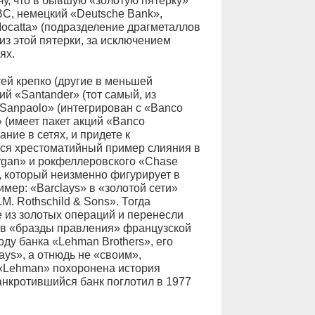
у, что в бывшую «золотую пятерку»
BC, немецкий «Deutsche Bank»,
Mocatta» (подразделение драгметаллов
 из этой пятерки, за исключением
ях.
тей крепко (другие в меньшей
ий «Santander» (тот самый, из
a Sanpaolo» (интегрирован с «Banco
» (имеет пакет акций «Banco
ние в сетях, и придете к
я хрестоматийный пример слияния в
rgan» и рокфеллеровского «Chase
», который неизменно фигурирует в
мер: «Barclays» в «золотой сети»
M. Rothsсhild & Sons». Тогда
из золотых операций и перенесли
ав «бразды правления» французской
оду банка «Lehman Brothers», его
ys», а отнюдь не «своим»,
 «Lehman» похоронена история
анкротившийся банк поглотил в 1977