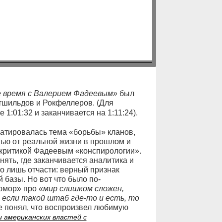
 время с Валерием Фадеевым»
был
тшильдов и Рокфеллеров. (Для
 1:01:32 и заканчивается на 1:11:24).
луатировалась тема «борьбы» кланов,
ью от реальной жизни в прошлом и
 критикой Фадеевым «конспирологии».
ять, где заканчивается аналитика и
о лишь отчасти: верный признак
 базы. Но вот что было по-
«юмор» про
«мир слишком сложен,
 если такой штаб где-то и есть, то
е понял, что воспроизвел любимую
и американских властей с