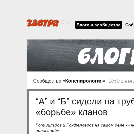
Блоги и сообщества
Соб
Сообщество «
Конспирология
»
20:08 1 мая
“А” и “Б” сидели на тр
«борьбе» кланов
Ротшильдов и Рокфеллеров на самом деле - «не
половиной»