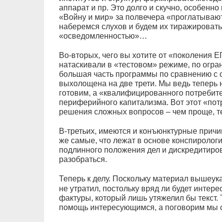
аппарат и пр. Это долго и скучно, особенно
«Войну и мир» за полвечера «проглатывают
наберемся слухов и будем их тиражироват
«осведомленностью»…
Во-вторых, чего вы хотите от «поколения Е
натаскивали в «тестовом» режиме, по огра
большая часть программы по сравнению с 
выхолощена на две трети. Мы ведь теперь 
готовим, а «квалифицированного потребит
периферийного капитализма. Вот этот «пот
решения сложных вопросов – чем проще, т
В-третьих, имеются и конъюнктурные причи
же самые, что лежат в основе конспирологии
подлинного положения дел и дискредитирова
разобраться.
Теперь к делу. Поскольку материал вышеу
не утратил, постольку вряд ли будет интер
фактуры, который лишь утяжелил бы текст. 
помощь интересующимся, а поговорим мы с