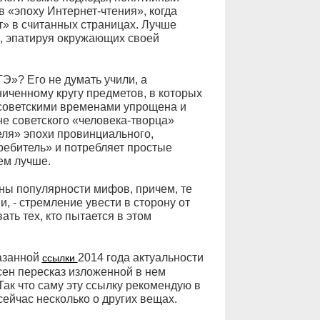
 в «эпоху Интернет-чтения», когда
» в считанных страницах. Лучше
ь, эпатируя окружающих своей
ГЭ»? Его не думать учили, а
ниченному кругу предметов, в которых
советскими временами упрощена и
не советского «человека-творца»
еля» эпохи провинциального,
ребитель» и потребляет простые
ем лучше.
ны популярности мифов, причем, те
, - стремление увести в сторону от
ть тех, кто пытается в этом
казанной
2014 года актуальности
ссылки
есен пересказ изложенной в нем
Так что саму эту ссылку рекомендую в
ейчас несколько о других вещах.