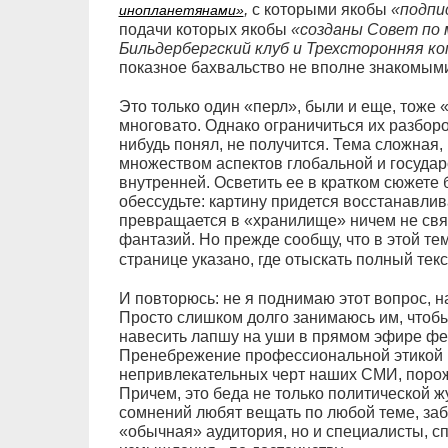
,
с которыми якобы
«подпи
инопланетянами»
подачи которых якобы
«созданы Совет по
Бильдербергский клуб и Трехсторонняя к
показное бахвальство не вполне знакомым
Это только один «перл», были и еще, тоже 
многовато. Однако ограничиться их разбором
нибудь понял, не получится. Тема сложная,
множеством аспектов глобальной и государ
внутренней. Осветить ее в кратком сюжете
обессудьте: картину придется восстанавлив
превращается в «хранилище» ничем не свя
фантазий. Но прежде сообщу, что в этой тем
странице указано, где отыскать полный текс
И повторюсь: не я поднимаю этот вопрос, 
Просто слишком долго занимаюсь им, чтоб
навесить лапшу на уши в прямом эфире фе
Пренебрежение профессиональной этикой и 
непривлекательных черт наших СМИ, поро
Причем, это беда не только политической ж
сомнений любят вещать по любой теме, заб
«обычная» аудитория, но и специалисты, с