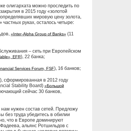
ике олигархата можно проследить по
закрытия в 2015 году «золотой
 определявших мировую цену золота,
 частных руках, осталось четыре:
ьдов,
(11
«Inter-Alpha Group of Banks»
бслуживания – сеть при Европейском
), 22 банка;
Table», EFR
), 16 банков;
inancial Services Forum, FSF
), сформированная в 2012 году
ial Stability Board)
«Большой
лючающий сейчас 30 банков,
о нам нужен состав сетей. Предложу
Вы без труда убедитесь в обилии
но, что в Европе доминируют
е Фадеева, альянс Ротшильдов с