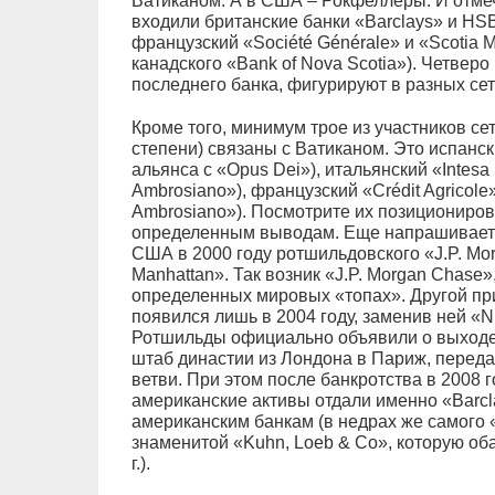
Ватиканом. А в США – Рокфеллеры. И отмеч
входили британские банки «Barclays» и HS
французский «Société Générale» и «Scotia 
канадского «Bank of Nova Scotia»). Четверо
последнего банка, фигурируют в разных сет
Кроме того, минимум трое из участников се
степени) связаны с Ватиканом. Это испанск
альянса с «Opus Dei»), итальянский «Intes
Ambrosiano»), французский «Crédit Agricole
Ambrosiano»). Посмотрите их позиционирова
определенным выводам. Еще напрашиваетс
США в 2000 году ротшильдовского «J.P. Mo
Manhattan». Так возник «J.P. Morgan Chase
определенных мировых «топах». Другой при
появился лишь в 2004 году, заменив ней «N.
Ротшильды официально объявили о выходе 
штаб династии из Лондона в Париж, перед
ветви. При этом после банкротства в 2008 г
американские активы отдали именно «Barcla
американским банкам (в недрах же самого
знаменитой «Kuhn, Loeb & Co», которую об
г.).