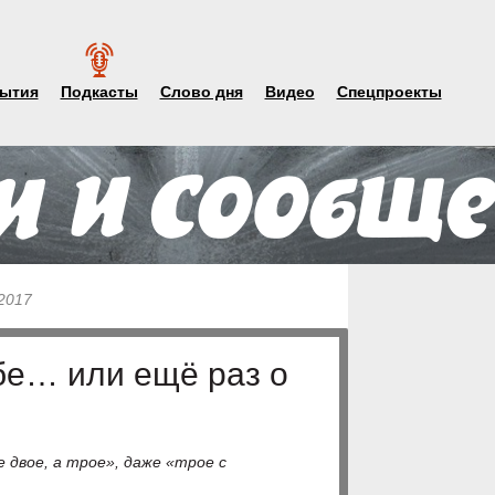
ытия
Подкасты
Слово дня
Видео
Спецпроекты
 2017
убе… или ещё раз о
 двое, а трое», даже «трое с