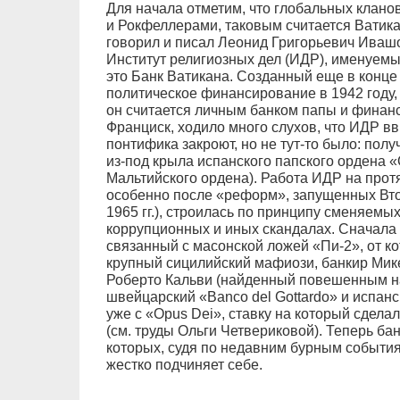
Для начала отметим, что глобальных кланов
и Рокфеллерами, таковым считается Ватикан
говорил и писал Леонид Григорьевич Ивашо
Институт религиозных дел (ИДР), именуемый
это Банк Ватикана. Созданный еще в конце
политическое финансирование в 1942 году,
он считается личным банком папы и финанс
Франциск, ходило много слухов, что ИДР в
понтифика закроют, но не тут-то было: пол
из-под крыла испанского папского ордена 
Мальтийского ордена). Работа ИДР на прот
особенно после «реформ», запущенных Вто
1965 гг.), строилась по принципу сменяемы
коррупционных и иных скандалах. Сначала 
связанный с масонской ложей «Пи-2», от к
крупный сицилийский мафиози, банкир Мик
Роберто Кальви (найденный повешенным на 
швейцарский «Banco del Gottardo» и испан
уже с «Opus Dei», ставку на который сдела
(см. труды Ольги Четвериковой). Теперь б
которых, судя по недавним бурным события
жестко подчиняет себе.