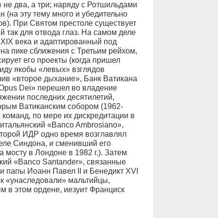
 не два, а три; наряду с Ротшильдами
 (на эту тему много и убедительно
в). При Святом престоле существует
 так для отвода глаз. На самом деле
 XIX века и адаптированный под
 на пике сближения с Третьим рейхом,
ирует его проекты (когда пришел
виду якобы «левых» взглядов
учив «второе дыхание», Банк Ватикана
«Opus Dei» перешел во владение
яжении последних десятилетий,
рым Ватиканским собором (1962-
х команд, по мере их дискредитации в
итальянский «Banco Ambrosiano»,
оторой ИДР одно время возглавлял
еле Синдона, и сменивший его
мосту в Лондоне в 1982 г.). Затем
ский «Banco Santander», связанные
ли папы Иоанн Павел II и Бенедикт XVI
анк «унаследовали» мальтийцы,
м в этом ордене, иезуит Франциск