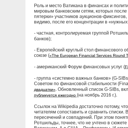
Роль и место Ватикана в финансах и полит
мировым банковским сетям, которых после 
пятерки» участников аукционов-фиксингов,
видимо, после его концентрации в «нужных»
- частная, контролируемая группой Ротшил
банков);
- Европейский круглый стол финансового о
союзе (
«The European Financial Services Round 
- американский Форум финансовых услуг (
F
- группа «системно важных банков» (G-SIBs
Советом по финансовой стабильности (Financ
. Обновленный список G-SIBs, вк
двадцатки»
(на ноябрь 2016 г.).
публикуется ежегодно
Ссылок на Wikipedia достаточно потому, чт
читателям сопоставить и сравнить списки. 
пересечений и совпадений. При этом понят
Ротшильды, точнее, что не учтено в сюжет