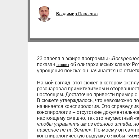
Владимир Павленко
23 апреля в эфире программы
«Воскресное
показан
об олигархических кланах Ро
сюжет
упрощения поиска: он начинается на отметке
На мой взгляд, этот сюжет, в котором эксп
разочаровал примитивизмом и оторванност
настоящем. Достаточно привести пример с
В сюжете утверждалось, что невозможно пон
начинается конспирология. Это справедлив
конспирологии – отсутствие документальной
настоящему смешно, так это неуместный 
чтобы управлять им из единого штаба, но
наверное не на Земле».
По-моему он сам н
конспирологическую выдумку о якобы
«связ