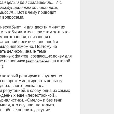
сан целый ряд соглашений».
И с
 международным отношениям,
омиссия»
. Вот к чему приводит
и вопросами.
«неслабые», и для десяти минут их
, чтобы читатель при этом хоть что-
 многогранная, связанная с
ственной политики, внешней и
 было невозможно. Поэтому не
ать целиком, иначе тема
занных фактов, создающих почву для
е не новичок (
; на второй
автореферат
т).
на который реагирую вынужденно.
ы не прокомментировать попытку
дерального телеканала.
репутацией, к слову, одна из самых
жденных еще «перестройкой».
урналистики. «Смело» и без тени
ывая, что слушает не только
пособные оценить досужие