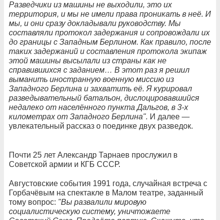
Разведчики из машины не выходили, это их
территория, и мы не имели права проникать в неё. И
мы, и они сразу докладывали руководству. Мы
составляли протокол задержания и сопровождали их
до границы с Западным Берлином. Как правило, после
таких задержаний и составления протокола экипаж
этой машины высылали из страны как не
справившихся с заданием… В этот раз я решил
выманить иностранную военную миссию из
Западного Берлина и захватить её. Я курировал
разведывательный батальон, дислоцировавшийся
недалеко от населённого пункта Дальгов, в 3-х
километрах от Западного Берлина".
И далее —
увлекательный рассказ о поединке двух разведок.
Почти 25 лет Александр Тарнаев прослужил в
Советской армии и КГБ СССР.
Августовские события 1991 года, случайная встреча с
Горбачёвым на спектакле в Малом театре, заданный
тому вопрос:
"Вы развалили мировую
социалистическую систему, уничтожаете