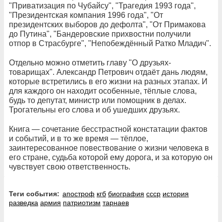
"Приватизация по Чубайсу", "Трагедия 1993 года",
"Президентская компания 1996 года", "От
президентских выборов до дефолта", "От Примакова
до Путина", "Бандеровские прихвостни получили
отпор в Страсбурге", "Непобеждённый Ратко Младич".
Отдельно можно отметить главу "О друзьях-
товарищах". Александр Петрович отдаёт дань людям,
которые встретились в его жизни на разных этапах. И
для каждого он находит особенные, тёплые слова,
будь то депутат, министр или помощник в делах.
Трогательны его слова и об ушедших друзьях.
Книга — сочетание бесстрастной констатации фактов
и событий, и в то же время — тёплое,
заинтересованное повествование о жизни человека в
его стране, судьба которой ему дорога, и за которую он
чувствует свою ответственность.
Теги события:
апостроф
кгб
биография
ссср
история
разведка
армия
патриотизм
тарнаев