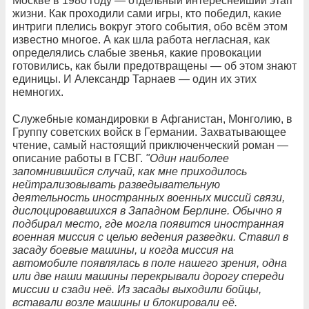
Москве в 1980 году — отдельный интереснейший этап
жизни. Как проходили сами игры, кто победил, какие
интриги плелись вокруг этого события, обо всём этом
известно многое. А как шла работа негласная, как
определялись слабые звенья, какие провокации
готовились, как были предотвращены — об этом знают
единицы. И Александр Тарнаев — один их этих
немногих.
Служебные командировки в Афганистан, Монголию, в
Группу советских войск в Германии. Захватывающее
чтение, самый настоящий приключенческий роман —
описание работы в ГСВГ.
"Один наиболее
запомнившийся случай, как мне приходилось
нейтрализовывать разведывательную
деятельность иностранных военных миссий связи,
дислоцировавшихся в Западном Берлине. Обычно я
подбирал место, где могла появится иностранная
военная миссия с целью ведения разведки. Ставил в
засаду боевые машины, и когда миссия на
автомобиле появлялась в поле нашего зрения, одна
или две наши машины перекрывали дорогу спереди
миссии и сзади неё. Из засады выходили бойцы,
вставали возле машины и блокировали её.