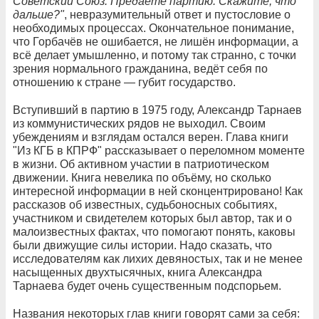
Советский Союз. Предаёте партию. Скажите, что
дальше?"
, невразумительный ответ и пустословие о
необходимых процессах. Окончательное понимание,
что Горбачёв не ошибается, не лишён информации, а
всё делает умышленно, и потому так странно, с точки
зрения нормального гражданина, ведёт себя по
отношению к стране — губит государство.
Вступивший в партию в 1975 году, Александр Тарнаев
из коммунистических рядов не выходил. Своим
убеждениям и взглядам остался верен. Глава книги
"Из КГБ в КПРФ" рассказывает о переломном моменте
в жизни. Об активном участии в патриотическом
движении. Книга невелика по объёму, но сколько
интересной информации в ней сконцентрировано! Как
рассказов об известных, судьбоносных событиях,
участником и свидетелем которых был автор, так и о
малоизвестных фактах, что помогают понять, каковы
были движущие силы истории. Надо сказать, что
исследователям как лихих девяностых, так и не менее
насыщенных двухтысячных, книга Александра
Тарнаева будет очень существенным подспорьем.
Названия некоторых глав книги говорят сами за себя: