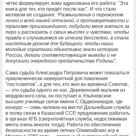
чётко формулирует, кому адресована его работа: "Эта
книга для тех, кто придёт после нас". И что стало
мотивом её создания:
"Размышления о пережитом
лично и всей нашей отчизной, о противоречивости и
трагизме произошедшего, побудили меня взяться за
перо и рассказать о своих мыслях и чувствах, чтобы
правда о случившемся не исчезла бесследно, а стала
наглядным уроком для будущего, чтобы наши
молодые соратники объективно знали историю
России, делали соответствующие выводы и не
допускали очередного предательства Родины".
Сама судьба Александра Петровича может показаться
приключенчески невероятной для поколения
"постсоветов", а для тех, кто жил во времена Советов,
— это судьба одного их нас. Деревенский мальчик из
мордовского села, он поступает в Ульяновское
высшее училище связи имени С.Орджоникидзе, где
конкурс — семь человек на место! Дальнейшая служба
в полку связи в Казахской ССР, предложение работать
в органах КГБ (сверхпочётная служба, недостижимая
мечта очень многих тогда). Работа по обеспечению
безопасности во время летних Олимпийских игр в