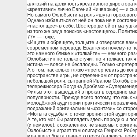
аллюзий на должность креативного директора к
«креативил» лично Евгений Чичваркин) — и сыг
Но самого Охлобыстина роль «шута горохового»,
Однако избавиться от неё он пока не в состоян
«настоящее» в себе. Шестеро детей от матушк
из того же ряда поисков «настоящего». Полити
77» — тоже.
«Ищите и обрящете, толцыте и отверзется вам»
современном переводе Евангелия почему-то пер
это намного ближе к «толкайте» — немного раз
Охлобыстин не только стучит, но и толкает, так 
истина — вовсе не бесплодны. Только «претерп
А о том, насколько тяжко «претерпевать до кон
пространстве игры, не отделенном от простран
небольшой роли, сыгранной Иваном Охлобыст
телережиссера Богдана Дробязко «Суперменед
Фильм этот, вышедший в прокат в середине мая
популярности. Прежде всего потому, что язык 
молодёжной аудитории практически неразличи
подражаний оригинальным «фэнтэзи» со сторо
«Мотыга судьбы», с точки зрения этой аудитор
А те, кто мог бы разглядеть здесь пародию и по
(и немалое), к сожалению, не знакомы с оригина
Охлобыстин играет там олигарха Генриха Робе
младшего брата главного героя (надеюсь, понят