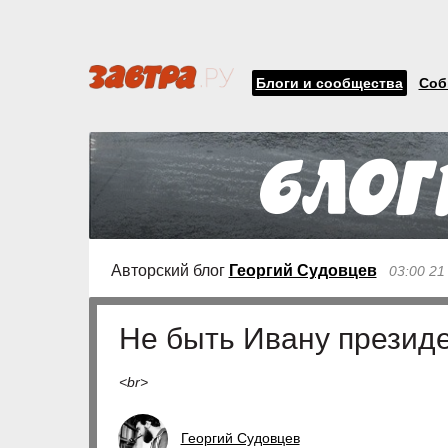
Блоги и сообщества
Соб
Авторский блог
Георгий Судовцев
03:00 21
Не быть Ивану прези
<br>
Георгий Судовцев