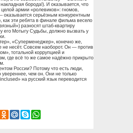
 накладная борода!). И оказывается, что
а целой армии «ролевиков»: гномов,
, — оказывается серьёзным конкурентным
, как эти ребята в финале фильма весело
вязный») разносят штаб-квартиру
 его Мотыгу Судьбы, должно вызвать у
ки.
тер», «Суперменеджер», конечно же,
е не несёт. Совсем наоборот. Он — против
ом», тотальной коррупцией и
м, где всё то же самое надёжно прикрыто
м.
ентом России? Потому что есть люди,
 увереннее, чем он. Они не только
 inclused» на русский язык переводится
iber
Odnoklassniki
Mail.Ru
Skype
WhatsApp