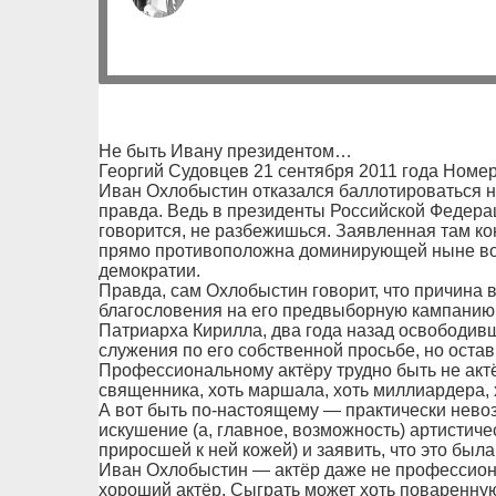
Не быть Ивану президентом…
Георгий Судовцев 21 сентября 2011 года Номер
Иван Охлобыстин отказался баллотироваться на
правда. Ведь в президенты Российской Федерац
говорится, не разбежишься. Заявленная там к
прямо противоположна доминирующей ныне во
демократии.
Правда, сам Охлобыстин говорит, что причина в
благословения на его предвыборную кампанию. 
Патриарха Кирилла, два года назад освободив
служения по его собственной просьбе, но оста
Профессиональному актёру трудно быть не актёр
священника, хоть маршала, хоть миллиардера, х
А вот быть по-настоящему — практически невоз
искушение (а, главное, возможность) артистиче
приросшей к ней кожей) и заявить, что это была
Иван Охлобыстин — актёр даже не профессион
хороший актёр. Сыграть может хоть поваренную,