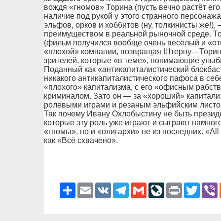
вождя «гномов» Торина (пусть вечно растёт его
наличие под рукой у этого странного персонаж
эльфов, орков и хоббитов (ну, толкинисты же!)
преимуществом в реальной рыночной среде. То
(фильм получился вообще очень весёлый и «от
«плохой» компании, возвращая Штерну—Торину
зрителей, которые «в теме», понимающие улыб
Поданный как «антикапиталистический блокбас
никакого антикапиталистического пафоса в себ
«плохого» капитализма, с его «офисным рабств
криминалом. Зато он — за «хороший» капитализ
ролевыми играми и резаным эльфийским листо
Так почему Ивану Охлобыстину не быть презид
которые эту роль уже играют и сыграют намного
«гномы», но и «олигархи» не из последних. «All
как «Всё схвачено».
Ресурс
Email
VK
Telegram
Gmail
LiveJournal
Print
Twitter
V