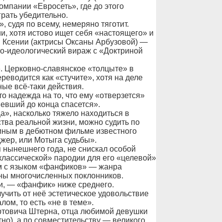
омпании «Евросеть», где до этого
рать убедительно.
 судя по всему, немеряно тяготит.
ии, хотя истово ищет себя «настоящего» и
и Ксении (актрисы Оксаны Арбузовой) —
ко-идеологический вираж с «Доктриной
. Церковно-славянское «толцыте» в
еводится как «стучите», хотя на деле
ные всё-таки действия.
что надежда на то, что ему «отверзется»
евший до конца спасется».
ца», насколько тяжело находиться в
ства реальной жизни, можно судить по
иным в дебютном фильме известного
жер, или Мотыга судьбы».
 нынешнего года, не снискал особой
«классической» пародии для его «целевой»
м с языком «фанфиков» — жанра
ны многочисленных поклонников.
ии, — «фанфик» ниже среднего.
лучить от неё эстетическое удовольствие
лом, то есть «не в теме».
ртовича Штерна, отца любимой девушки
но), а по совместительству — великого