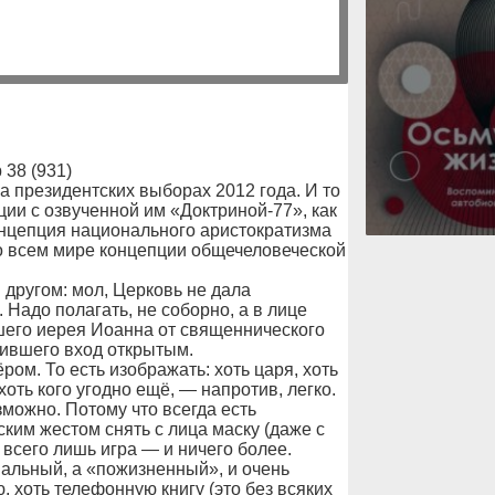
 38 (931)
 президентских выборах 2012 года. И то
ии с озвученной им «Доктриной-77», как
онцепция национального аристократизма
 всем мире концепции общечеловеческой
 другом: мол, Церковь не дала
Надо полагать, не соборно, а в лице
шего иерея Иоанна от священнического
вившего вход открытым.
ом. То есть изображать: хоть царя, хоть
оть кого угодно ещё, — напротив, легко.
можно. Потому что всегда есть
ским жестом снять с лица маску (даже с
 всего лишь игра — и ничего более.
альный, а «пожизненный», и очень
 хоть телефонную книгу (это без всяких