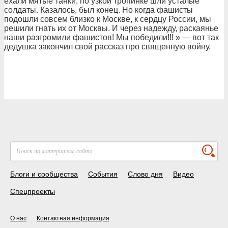
ехали мятые танки, по узкой тропинке шли усталые
солдаты. Казалось, был конец. Но когда фашисты
подошли совсем близко к Москве, к сердцу России, мы
решили гнать их от Москвы. И через надежду, раскаянье
наши разгромили фашистов! Мы победили!!! » — вот так
дедушка закончил свой рассказ про священную войну.
Блоги и сообщества
События
Слово дня
Видео
Спецпроекты
О нас
Контактная информация