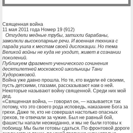
Священная война
11 мая 2011 года Номер 19 (912)
Отгудели медные трубы, затихли барабаны,
замолкли высокопарные речи. И военная техника с
парада ушла к местам своей дислокации. Но тема
Великой войны не куда не уходит, живет в сознании
поколений.
Публикуем фрагмент ученического сочинения
десятилетней московской школьницы Тани
Худорожковой.
Война уже давно прошла. Но те, кто видели её своими,
пусть детскими, глазами, рассказывают нам о ней.
Некоторые называют войну священной. Среди них мой
дед.
«Священная война, — говорил он, — называется так
потому, что это своего рода исповедь, наказание Бога за
грехи. Даже те, кто не совершал настолько опасных
грехов, те отвечали за чужие. Был не равный бой,
фашисты напали неожиданно, и мы не были готовы к
побоищу. Мы были готовы сдаться. По фронтовой дороге