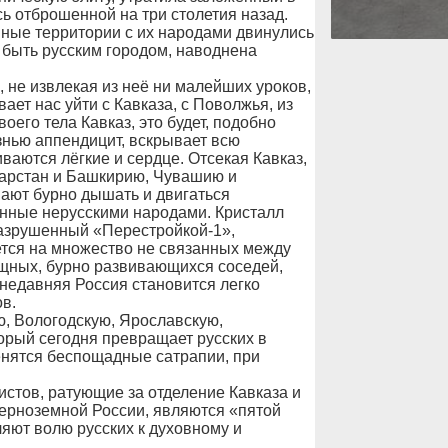
ь отброшенной на три столетия назад.
ные территории с их народами двинулись
а быть русским городом, наводнена
 не извлекая из неё ни малейших уроков,
ет нас уйти с Кавказа, с Поволжья, из
оего тела Кавказ, это будет, подобно
знью аппендицит, вскрывает всю
ваются лёгкие и сердце. Отсекая Кавказ,
тарстан и Башкирию, Чувашию и
ают бурно дышать и двигаться
ённые нерусскими народами. Кристалл
 разрушенный «Перестройкой-1»,
ется на множество не связанных между
ощных, бурно развивающихся соседей,
И недавняя Россия становится легко
в.
ю, Вологодскую, Ярославскую,
торый сегодня превращает русских в
ренятся беспощадные сатрапии, при
стов, ратующие за отделение Кавказа и
ерноземной России, являются «пятой
яют волю русских к духовному и