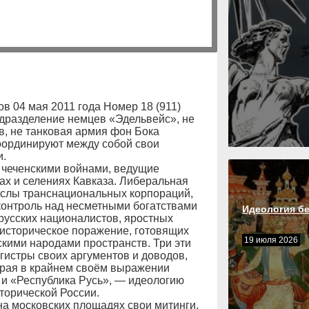
в 04 мая 2011 года Номер 18 (911)
одразделение немцев «Эдельвейс», не
, не танковая армия фон Бока
координируют между собой свои
и.
 чеченскими войнами, ведущие
ах и селениях Кавказа. Либеральная
ыслы транснациональных корпораций,
контроль над несметными богатствами
Идеология б
 русских националистов, яростных
историческое поражение, готовящих
19 июля 2026
скими народами пространств. Три эти
гистры своих аргументов и доводов,
рая в крайнем своём выражении
 и «Республика Русь», — идеологию
торической России.
а московских площадях свои митинги,