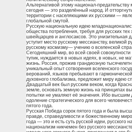
Альтернативой этому национал-предательству м
сегодня — это разделённый народ. И отторгнут
территории с населяющими их русскими — явл
глобальной смутой.
Русскую национальную идею младонационалис
общества потребления, требуя для русских тех 
швейцарцев и англосаксов. Это унизительная д
уступит место русскому мессианству, великой р
русскому космизму— учению о вселенской спра
Сегодняшний мир, во всей своей совокупности
тупик, нуждается в новых идеях, в новых, не м
жизнь. Россия, прожив грандиозную тысячелетн
уникальный опыт сотворения вселенского госуда
верований, языков пребывают в гармонической
духовного глобализма, предложит миру идею с
Двадцатый век был русским веком, когда Красн
земле, основать земную жизнь на принципах в
попытки не умаляют её значения. Ибо высшим 
одоление стратегического для всего человечес
пятого года.
Русская Победа сорок пятого года и была выс
правде, справедливости и божественному мироу
года — это и есть суть русской идеи, русского
национализм никчемен без русского мессианст