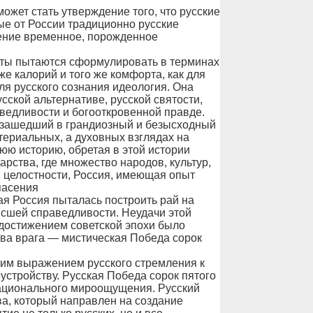
ожет стать утверждение того, что русские
ые от России традиционно русские
ение временное, порожденное
ты пытаются сформулировать в терминах
же калорий и того же комфорта, как для
ля русского сознания идеология. Она
усской альтернативе, русской святости,
ведливости и богооткровенной правде.
 зашедший в грандиозный и безысходный
атериальных, а духовных взглядах на
юю историю, обретая в этой истории
рства, где множество народов, культур,
 целостности, Россия, имеющая опыт
пасения
ая Россия пыталась построить рай на
ысшей справедливости. Неудачи этой
достижением советской эпохи было
тва врага — мистическая Победа сорок
шим выражением русского стремления к
стройству. Русская Победа сорок пятого
 национального мироощущения. Русский
ва, который направлен на создание