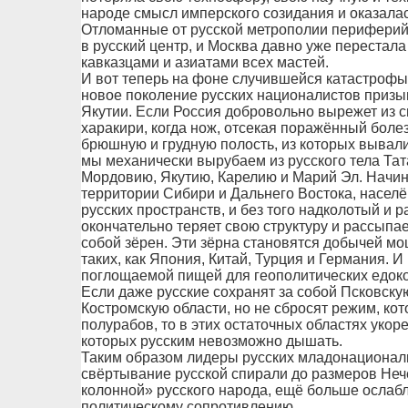
народе смысл имперского созидания и оказалас
Отломанные от русской метрополии периферий
в русский центр, и Москва давно уже перестал
кавказцами и азиатами всех мастей.
И вот теперь на фоне случившейся катастрофы,
новое поколение русских националистов призыва
Якутии. Если Россия добровольно вырежет из св
харакири, когда нож, отсекая поражённый боле
брюшную и грудную полость, из которых вывали
мы механически вырубаем из русского тела Та
Мордовию, Якутию, Карелию и Марий Эл. Начин
территории Сибири и Дальнего Востока, насел
русских пространств, и без того надколотый и
окончательно теряет свою структуру и рассыпа
собой зёрен. Эти зёрна становятся добычей м
таких, как Япония, Китай, Турция и Германия. 
поглощаемой пищей для геополитических едоко
Если даже русские сохранят за собой Псковску
Костромскую области, но не сбросят режим, ко
полурабов, то в этих остаточных областях уко
которых русским невозможно дышать.
Таким образом лидеры русских младонационали
свёртывание русской спирали до размеров Неч
колонной» русского народа, ещё больше ослабл
политическому сопротивлению.