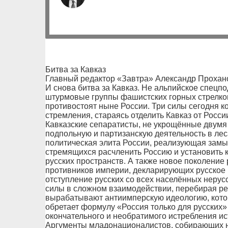
Битва за Кавказ
Главный редактор «Завтра» Александр Прохано
И снова битва за Кавказ. Не альпийское спецп
штурмовые группы фашистских горных стрелков
противостоят ныне России. Три силы сегодня 
стремления, стараясь отделить Кавказ от Росси
Кавказские сепаратисты, не укрощённые двумя
подпольную и партизанскую деятельность в лес
политическая элита России, реализующая зам
стремящихся расчленить Россию и установить 
русских пространств. А также новое поколение
противников империи, декларирующих русское 
отступление русских со всех населённых нерус
силы в сложном взаимодействии, перебирая ре
вырабатывают антиимперскую идеологию, кото
обретает формулу «Россия только для русских»
окончательного и необратимого истребления ис
Аргументы младонационалистов, собирающих н