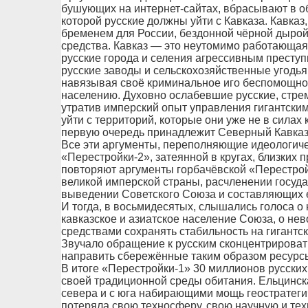
бушующих на интернет-сайтах, вбрасывают в о
которой русские должны уйти с Кавказа. Кавказ,
бременем для России, бездонной чёрной дырой
средства. Кавказ — это неутомимо работающа
русские города и селения агрессивным престу
русские заводы и сельскохозяйственные угодья
навязывая своё криминальное иго беспомощно
населению. Духовно ослабевшие русские, стре
утратив имперский опыт управления гигантски
уйти с территорий, которые они уже не в силах
первую очередь принадлежит Северный Кавказ
Все эти аргументы, переполняющие идеологич
«Перестройки-2», затеянной в кругах, близких 
повторяют аргументы горбачёвской «Перестрой
великой имперской страны, расчленении госуда
выведении Советского Союза и составляющих ег
И тогда, в восьмидесятых, слышались голоса о
кавказское и азиатское население Союза, о н
средствами сохранять стабильность на гигантс
Звучало обращение к русским сконцентрироват
направить сбережённые таким образом ресурсы
В итоге «Перестройки-1» 30 миллионов русски
своей традиционной среды обитания. Ельцинск
севера и с юга набирающими мощь геостратеги
потеряла свою техносферу, свою научную и тех