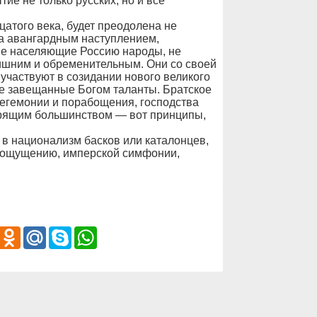
ие не только русских, но и все
цатого века, будет преодолена не
, а авангардным наступлением,
гие населяющие Россию народы, не
лишним и обременительным. Они со своей
участвуют в созидании нового великого
се завещанные Богом таланты. Братское
гегемонии и порабощения, господства
рящим большинством — вот принципы,
 в национализм басков или каталонцев,
роощущению, имперской симфонии,
iber
Odnoklassniki
Mail.Ru
Skype
WhatsApp