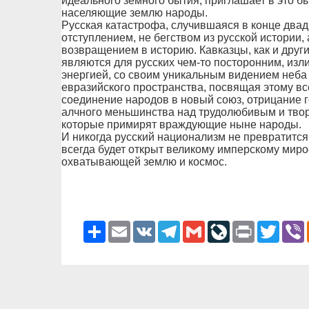
идеального земного бытия, приглашает в это быт
населяющие землю народы.
Русская катастрофа, случившаяся в конце двад
отступлением, не бегством из русской истории
возвращением в историю. Кавказцы, как и дру
являются для русских чем-то посторонним, из
энергией, со своим уникальным видением неба 
евразийского пространства, посвящая этому в
соединение народов в новый союз, отрицание 
алчного меньшинства над трудолюбивым и тво
которые примирят враждующие ныне народы.
И никогда русский национализм не превратится
всегда будет открыт великому имперскому ми
охватывающей землю и космос.
Ресурс
Email
VK
Telegram
Gmail
LiveJournal
Print
Twitter
V