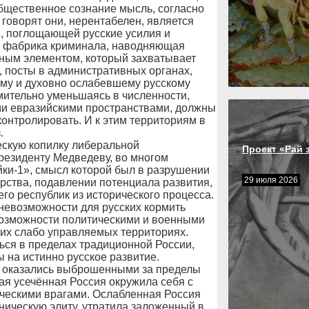
бщественное сознание мысль, согласно
 говорят они, нерентабелен, является
, поглощающей русские усилия и
я фабрика криминала, наводняющая
пным элементом, который захватывает
, посты в административных органах,
му и духовно ослабевшему русскому
мительно уменьшаясь в численности,
ми евразийскими пространствами, должны
 контролировать. И к этим территориям в
.
ескую копилку либеральной
Проект «Рай 
президенту Медведеву, во многом
ки-1», смысл которой был в разрушении
29 июля 2026
рства, подавлении потенциала развития,
о республик из исторического процесса.
 невозможности для русских кормить
евозможности политическими и военными
ких слабо управляемых территориях.
ься в пределах традиционной России,
 на истинно русское развитие.
х оказались выброшенными за пределы
ая усечённая Россия окружила себя с
ческими врагами. Ослабленная Россия
ническую элиту, утратила заложенный в