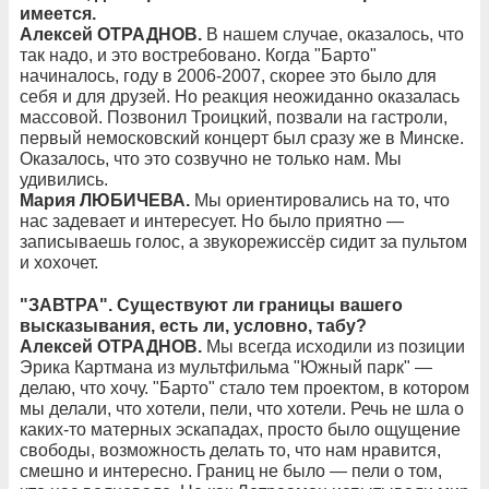
имеется.
Алексей ОТРАДНОВ.
В нашем случае, оказалось, что
так надо, и это востребовано. Когда "Барто"
начиналось, году в 2006-2007, скорее это было для
себя и для друзей. Но реакция неожиданно оказалась
массовой. Позвонил Троицкий, позвали на гастроли,
первый немосковский концерт был сразу же в Минске.
Оказалось, что это созвучно не только нам. Мы
удивились.
Мария ЛЮБИЧЕВА.
Мы ориентировались на то, что
нас задевает и интересует. Но было приятно —
записываешь голос, а звукорежиссёр сидит за пультом
и хохочет.
"ЗАВТРА". Существуют ли границы вашего
высказывания, есть ли, условно, табу?
Алексей ОТРАДНОВ.
Мы всегда исходили из позиции
Эрика Картмана из мультфильма "Южный парк" —
делаю, что хочу. "Барто" стало тем проектом, в котором
мы делали, что хотели, пели, что хотели. Речь не шла о
каких-то матерных эскападах, просто было ощущение
свободы, возможность делать то, что нам нравится,
смешно и интересно. Границ не было — пели о том,