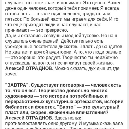
слушает, это тоже знает и понимает. Это ценно. Важен
даже один человек, который тебя понимает. Я всегда
готова петь — в зале один человек, тридцать или
пятьсот. По большей части мы играем для себя. И то,
что ещё приходят люди и нас слушают, и нас
принимают — это прекрасно.
Да, мы оказались созвучны модной тусовке. Но наш
слушатель очень разный. Действительно есть
убеждённые посетители дискотек. Вплоть до бандитов.
Но хватает и другой аудитории. А то, что люди разные
— это хорошо, это радует. Творчество ты неизбежно
отпускаешь на волю, и песни живут своей жизнью.
Алексей ОТРАДНОВ.
Можно сказать, дух дышит, где
хочет.
"ЗАВТРА". Существует поговорка — человек есть
то, что он ест. Творчество довольно многих
художников — это истории потреблённых и
переработанных культурных артефактов, истории
библиотек и фонотек. "Барто" — это культурный
пласт или, скорее, жизненные впечатления?
Алексей ОТРАДНОВ.
Здесь нельзя
противопоставлять одно другому. И музыка оказывала
влияние, и действительность. Точно нельзя сказать,