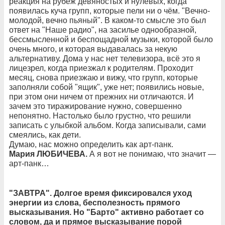
реакция на рубеж девяностых и нулевых, когда
появилась куча групп, которые пели ни о чём. "Вечно-
молодой, вечно пьяный". В каком-то смысле это был
ответ на "Наше радио", на засилье однообразной,
бессмысленной и беспощадной музыки, которой было
очень много, и которая выдавалась за некую
альтернативу. Дома у нас нет телевизора, всё это я
лицезрел, когда приезжал к родителям. Проходит
месяц, снова приезжаю и вижу, что групп, которые
заполняли собой "ящик", уже нет; появились новые,
при этом они ничем от прежних ни отличаются. И
зачем это тиражирование нужно, совершенно
непонятно. Настолько было грустно, что решили
записать с улыбкой альбом. Когда записывали, сами
смеялись, как дети.
Думаю, нас можно определить как арт-панк.
Мария ЛЮБИЧЕВА.
А я вот не понимаю, что значит —
арт-панк…
"ЗАВТРА". Долгое время фиксировался уход
энергии из слова, бесполезность прямого
высказывания. Но "Барто" активно работает со
словом, да и прямое высказывание порой