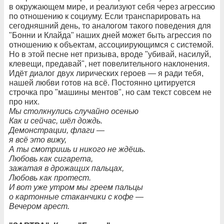
в окружающем мире, и реализуют себя через агрессию
по отношению к социуму. Если транспарировать на
сегодняшний день, то аналогом такого поведения для
"Бонни и Клайда" наших дней может быть агрессия по
отношению к объектам, ассоциирующимся с системой.
Но в этой песне нет призыва, вроде "убивай, насилуй,
клевещи, предавай", нет повелительного наклонения.
Идёт диалог двух лирических героев — я ради тебя,
нашей любви готов на всё. Постоянно цитируется
строчка про "машины ментов", но сам текст совсем не
про них.
Мы столкнулись случайно осенью
Как и сейчас, шёл дождь.
Демонстрации, флаги —
я всё это вижу,
А ты смотришь и никого не ждёшь.
Любовь как сигарета,
зажатая в дрожащих пальцах,
Любовь как протест.
И вот уже утром мы греем пальцы
о картонные стаканчики с кофе —
Вечером арест.