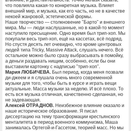
что повлияла какая-то конкретная музыка. Влияет
внешний мир, и музыка, как его часть, но не в качестве
некоей жанровой, эстетической формы.
Наше творчество — столкновение "Барто" и внешнего
мира. Мы — люди наслушанные, но в какой-то момент
наступило пресыщение. Одно время был трип-хоп. Мы
покупали весь трип-хоп, ещё на кассетах, всё подряд.
Но спустя десять лет очевидно, что кроме центровых
людей типа Tricky, Massive Attack, слушать нечего. Всё
остальное можно было сразу выбрасывать в помойку,
а деньги раздавать нищим, особенно, если бы они
выставили картонку с надписью "трип-хоп".
Мария ЛЮБИЧЕВА.
Был период, когда меня позвали
ди-джеем и я слушала очень много современной
музыки для того, чтобы быть в курсе и играть вещи
актуальные. Масса музыки за неделю. И всё плохо. То
есть вся музыка отличная, качественно сделанная, но
не задевающая.
Алексей ОТРАДНОВ.
Неизбежное влияние оказало и
наше историческое образование. Я писал
диссертацию на тему трансформации крестьянского
менталитета в период военного коммунизма, Маша
занималась Ортегой-и-Гассетом, теорией масс. Но мы