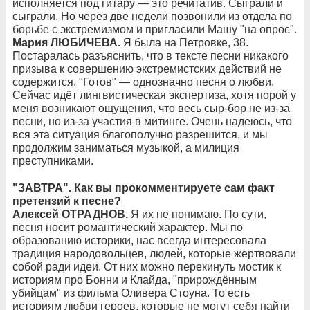
исполняется под гитару — это речитатив. Сыграли и
сыграли. Но через две недели позвонили из отдела по
борьбе с экстремизмом и пригласили Машу "на опрос".
Мария ЛЮБИЧЕВА.
Я была на Петровке, 38.
Постаралась разъяснить, что в тексте песни никакого
призыва к совершению экстремистских действий не
содержится. "Готов" — однозначно песня о любви.
Сейчас идёт лингвистическая экспертиза, хотя порой у
меня возникают ощущения, что весь сыр-бор не из-за
песни, но из-за участия в митинге. Очень надеюсь, что
вся эта ситуация благополучно разрешится, и мы
продолжим заниматься музыкой, а милиция
преступниками.
"ЗАВТРА". Как вы прокомментируете сам факт
претензий к песне?
Алексей ОТРАДНОВ.
Я их не понимаю. По сути,
песня носит романтический характер. Мы по
образованию историки, нас всегда интересовала
традиция народовольцев, людей, которые жертвовали
собой ради идеи. От них можно перекинуть мостик к
историям про Бонни и Клайда, "прирождённым
убийцам" из фильма Оливера Стоуна. То есть
историям любви героев, которые не могут себя найти