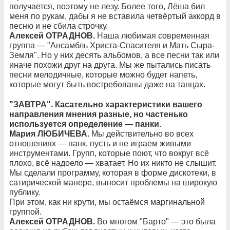
получается, поэтому не лезу. Более того, Лёша бил
меня по рукам, дабы я не вставила четвёртый аккорд в
песню и не сбила строчку.
Алексей ОТРАДНОВ.
Наша любимая современная
группа — "Ансамбль Христа-Спасителя и Мать Сыра-
Земля". Но у них десять альбомов, а все песни так или
иначе похожи друг на друга. Мы же пытались писать
песни мелодичные, которые можно будет напеть,
которые могут быть востребованы даже на танцах.
"ЗАВТРА". Касательно характеристики вашего
направления мнения разные, но частенько
используется определение — панки.
Мария ЛЮБИЧЕВА.
Мы действительно во всех
отношениях — панк, пусть и не играем живыми
инструментами. Групп, которые поют, что вокруг всё
плохо, всё надоело — хватает. Но их никто не слышит.
Мы сделали программу, которая в форме дискотеки, в
сатирической манере, выносит проблемы на широкую
публику.
При этом, как ни крути, мы остаёмся маргинальной
группой.
Алексей ОТРАДНОВ.
Во многом "Барто" — это была