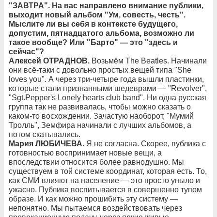
"ЗАВТРА". На вас направлено внимание публики,
выходит новый альбом "Ум, совесть, честь".
Мыслите ли вы себя в контексте будущего,
допустим, пятнадцатого альбома, возможно ли
такое вообще? Или "Барто" — это "здесь и
сейчас"?
Алексей ОТРАДНОВ.
Возьмём The Beatles. Начинали
они всё-таки с довольно простых вещей типа "She
loves you". А через три-четыре года вышли пластинки,
которые стали признанными шедеврами — "Revolver",
"Sgt.Pepper's Lonely hearts club band". Ни одна русская
группа так не развивалась, чтобы можно сказать о
каком-то восхождении. Зачастую наоборот, "Мумий
Тролль", Земфира начинали с лучших альбомов, а
потом скатывались.
Мария ЛЮБИЧЕВА.
Я не согласна. Скорее, публика с
готовностью воспринимает новые вещи, а
впоследствии относится более равнодушно. Мы
существуем в той системе координат, которая есть. То,
как СМИ влияют на население — это просто уныло и
ужасно. Публика воспитывается в совершенно тупом
образе. И как можно прошибить эту систему —
непонятно. Мы пытаемся воздействовать через