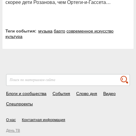
скорее дети Розанова, чем Ортеги-и-Гассета…
Теги события:
музыка
барто
современное искусство
культура
Блоги и сообщества
События
Слово дня
Видео
Спецпроекты
О нас
Контактная информация
День ТВ