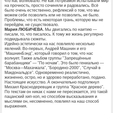
что нас волновало. Не как Лотреамон испытывали мир
на прочность, просто сочиняли и радовались. Всё
было очень естественно, рефлексий о том, что мы
можем себе позволить или не позволить, не было.
Проблемы, что есть некоторая грань, которую мы не
перейдём, не существовало.
Мария ЛЮБИЧЕВА.
Мы двигались по наитию —
писали, то, что писалось. К тому же жизнь регулярно
подкидывала сюжеты.
Идейно-эстетически на нас повлияло несколько
явлений. Во-первых, Андрей Машнин и его
"МашнинБэнд", который говорил о том, что нас
волнует. Также альбом группы "Запрещённые
барабанщики" — "По ночам". Это было гениально —
"Москва—Махачкала", "Бородино-2000", "Случай в
Макдональдсе". Одновременно реалистично,
жизненно, остро, но и здорово переработано, подано.
Настоящее искусство. А окончательно подтолкнул
Михаил Краснодеревщик и группа "Красное дерево".
По текстам он никак с нами не пересекается, это такой
пацанский хип-хоп, но способом высказывания и
мыслями он, несомненно, повлиял на наш способ
выражения.