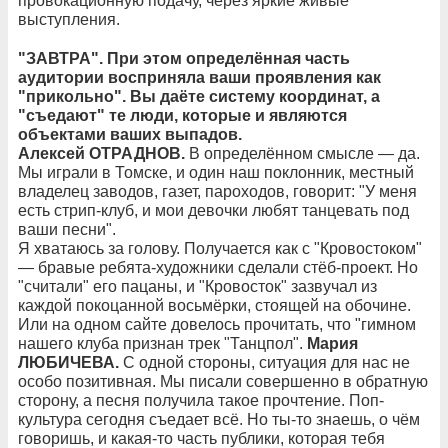
провокационную подачу, через яркие живые
выступления.
"ЗАВТРА". При этом определённая часть
аудитории восприняла ваши проявления как
"прикольно". Вы даёте систему координат, а
"съедают" те люди, которые и являются
объектами ваших выпадов.
Алексей ОТРАДНОВ.
В определённом смысле — да.
Мы играли в Томске, и один наш поклонник, местный
владелец заводов, газет, пароходов, говорит: "У меня
есть стрип-клуб, и мои девочки любят танцевать под
ваши песни".
Я хватаюсь за голову. Получается как с "Кровостоком"
— бравые ребята-художники сделали стёб-проект. Но
"считали" его пацаны, и "Кровосток" зазвучал из
каждой покоцанной восьмёрки, стоящей на обочине.
Или на одном сайте довелось прочитать, что "гимном
нашего клуба признан трек "Танцпол".
Мария
ЛЮБИЧЕВА.
С одной стороны, ситуация для нас не
особо позитивная. Мы писали совершенно в обратную
сторону, а песня получила такое прочтение. Поп-
культура сегодня съедает всё. Но ты-то знаешь, о чём
говоришь, и какая-то часть публики, которая тебя