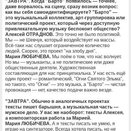
"ЗАВТРА". Когда "Барто" появилось — точнее,
даже ворвалось на сцену, сразу возник вопрос:
как вы себя самоидентифицируете? "Барто" —
это музыкальный коллектив, арт-группировка или
политический проект, который через доступную
привлекательную музыку беспокоит общество?
Алексей ОТРАДНОВ.
Это точно не было политикой.
Мы — не Шевчук, который воздействует на массы.
Всё-таки нас слушает ограниченное количество
людей. Скорее, это проект "на злобу дня".
Мария ЛЮБИЧЕВА.
Мы поём о том, что нас волнует.
Но мы — музыканты, а не политические или даже
общественные деятели. Художественная
составляющая для нас принципиальна. У нас есть ещё
один проект — романтический, "Огни Святого Эльма",
но такого, что "Огни" — это музыка, а "Барто" — чистая
провокация — нет, качество подачи важно везде.
"ЗАВТРА". Обычно в аналогичных проектах
тексты пишет барышня, а музыкальная часть —
мужское дело. У вас же наоборот: тексты Алексея,
а композиторская работа за Марией.
Мария ЛЮБИЧЕВА.
А я тексты писать не умею, я
играю на синтезаторе. Всегда хотела писать, но не