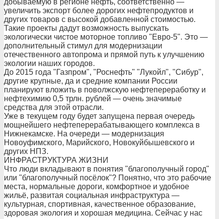
добываемую в регионе нефть, соответственно —
увеличить экспорт более дорогих нефтепродуктов и
других товаров с высокой добавленной стоимостью.
Такие проекты дадут возможность выпускать
экологически чистое моторное топливо "Евро-5". Это —
дополнительный стимул для модернизации
отечественного автопрома и прямой путь к улучшению
экологии наших городов.
До 2015 года "Газпром", "Роснефть" "Лукойл", "Сибур",
другие крупные, да и средние компании России
планируют вложить в поволжскую нефтепереработку и
нефтехимию 0,5 трлн. рублей — очень значимые
средства для этой отрасли.
Уже в текущем году будет запущена первая очередь
мощнейшего нефтеперерабатывающего комплекса в
Нижнекамске. На очереди — модернизация
Новоуфимского, Марийского, Новокуйбышевского и
других НПЗ.
ИНФРАСТРУКТУРА ЖИЗНИ
Что люди вкладывают в понятия "благополучный город"
или "благополучный посёлок"? Понятно, что это рабочие
места, нормальные дороги, комфортное и удобное
жильё, развитая социальная инфраструктура —
культурная, спортивная, качественное образование,
здоровая экология и хорошая медицина. Сейчас у нас