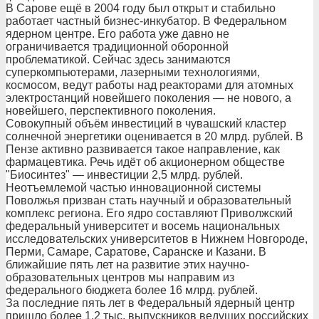
В Сарове ещё в 2004 году был открыт и стабильно
работает частный бизнес-инкубатор. В Федеральном
ядерном центре. Его работа уже давно не
ограничивается традиционной оборонной
проблематикой. Сейчас здесь занимаются
суперкомпьютерами, лазерными технологиями,
космосом, ведут работы над реакторами для атомных
электростанций новейшего поколения — не нового, а
новейшего, перспективного поколения.
Совокупный объём инвестиций в чувашский кластер
солнечной энергетики оценивается в 20 млрд. рублей. В
Пензе активно развивается такое направление, как
фармацевтика. Речь идёт об акционерном обществе
"Биосинтез" — инвестиции 2,5 млрд. рублей.
Неотъемлемой частью инновационной системы
Поволжья призван стать научный и образовательный
комплекс региона. Его ядро составляют Приволжский
федеральный университет и восемь национальных
исследовательских университетов в Нижнем Новгороде,
Перми, Самаре, Саратове, Саранске и Казани. В
ближайшие пять лет на развитие этих научно-
образовательных центров мы направим из
федерального бюджета более 16 млрд. рублей.
За последние пять лет в Федеральный ядерный центр
пришло более 1,2 тыс. выпускников ведущих российских