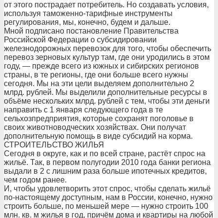
от этого пострадает потребитель. Но создавать условия,
используя таможенно-тарифные инструменты
регулирования, мы, конечно, будем и дальше.
Мной подписано постановление Правительства
Российской Федерации о субсидировании
железнодорожных перевозок для того, чтобы обеспечить
перевоз зерновых культур там, где они уродились в этом
году, — прежде всего из южных и сибирских регионов
страны, в те регионы, где они больше всего нужны
сегодня. Мы на эти цели выделяем дополнительно 2
млрд. рублей. Мы выделили дополнительные ресурсы в
объёме нескольких млрд. рублей с тем, чтобы эти деньги
направить с 1 января следующего года в те
сельхозпредприятия, которые сохранят поголовье в
своих животноводческих хозяйствах. Они получат
дополнительную помощь в виде субсидий на корма.
СТРОИТЕЛЬСТВО ЖИЛЬЯ
Сегодня в округе, как и по всей стране, растёт спрос на
жильё. Так, в первом полугодии 2010 года банки региона
выдали в 2 с лишним раза больше ипотечных кредитов,
чем годом ранее.
И, чтобы удовлетворить этот спрос, чтобы сделать жильё
по-настоящему доступным, нам в России, конечно, нужно
строить больше, по меньшей мере — нужно строить 100
млн. кв. м жилья в год, причём дома и квартиры на любой