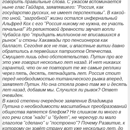
говорить правильные слова. С ужасом вспоминается
ныне глас Гайдара, заявлявшего: "Россия, как
государство русских, не имеет перспективы". В какой-
то иной, "загробной" жизни остался инфернальный
Альфред Кох с его "Россия никому не нужна, ее участь
печальна!" Из реликтовой древности звучат вопли
Чубайса про "тридцать миллионов не вписавшихся в
рынок" и стоны Хакамады про пенсионеров как
балласт. Сегодня все не так, и властные витии давно
обратились в первейших патриотов Отечества.
Смущает лишь одно обстоятельство. Путин про все
это уже говорил несколько лет назад. И нет никаких
гарантий, что он не повторит те же самые реплики
через пять, десять, пятнадцать лет. Россия стоит
перед необходимостью титанического рывка вперед,
заявляет Путин. Но она стояла ровно там же и десять
лет назад, добавим мы. Случился ли рывок? Ответ
очевиден.
В какой степени очередное заявление Владимира
Путина о необходимости масштабных преобразований
общества является блефом? Не слишком ли много в
его речи слов "надо" и "будет", не чересчур ли мало
глаголов "сделано" и "построено"? Почему Развитие, к
которому он зовёт страну вот уже несколько лет, до