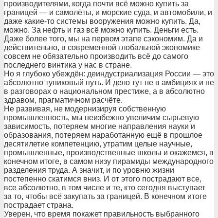
производителями, когда почти всё можно купить за
границей — и самолёты, и морские суда, и автомобили, и
даже какие-то системы вооружения можно купить. Да,
можно. За нефть и газ всё можно купить. Деньги есть.
Даже более того, мы на первом этапе сэкономим. Да и
действительно, в современной глобальной экономике
совсем не обязательно производить всё до самого
последнего винтика у нас в стране.
Но я глубоко убеждён: деиндустриализация России — это
абсолютно тупиковый путь. И дело тут не в амбициях и не
в разговорах о национальном престиже, а в абсолютно
здравом, прагматичном расчёте.
Не развивая, не модернизируя собственную
промышленность, мы неизбежно увеличим сырьевую
зависимость, потеряем многие направления науки и
образования, потеряем наработанную ещё в прошлое
десятилетие компетенцию, утратим целые научные,
промышленные, производственные школы и окажемся, в
конечном итоге, в самом низу пирамиды международного
разделения труда. А значит, и по уровню жизни
постепенно скатимся вниз. И от этого пострадают все,
все абсолютно, в том числе и те, кто сегодня выступает
за то, чтобы всё закупать за границей. В конечном итоге
пострадает страна.
Уверен, что время покажет правильность выбранного