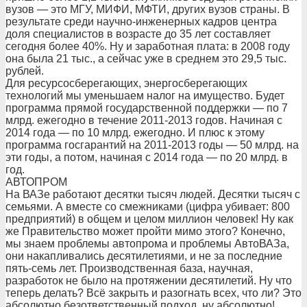
вузов — это МГУ, МИФИ, МФТИ, других вузов страны. В
результате среди научно-инженерных кадров центра
доля специалистов в возрасте до 35 лет составляет
сегодня более 40%. Ну и заработная плата: в 2008 году
она была 21 тыс., а сейчас уже в среднем это 29,5 тыс.
рублей.
Для ресурсосберегающих, энергосберегающих
технологий мы уменьшаем налог на имущество. Будет
программа прямой государственной поддержки — по 7
млрд. ежегодно в течение 2011-2013 годов. Начиная с
2014 года — по 10 млрд. ежегодно. И плюс к этому
программа госгарантий на 2011-2013 годы — 50 млрд. на
эти годы, а потом, начиная с 2014 года — по 20 млрд. в
год.
АВТОПРОМ
На ВАЗе работают десятки тысяч людей. Десятки тысяч с
семьями. А вместе со смежниками (цифра убивает: 800
предприятий) в общем и целом миллион человек! Ну как
же Правительство может пройти мимо этого? Конечно,
мы знаем проблемы автопрома и проблемы АвтоВАЗа,
они накапливались десятилетиями, и не за последние
пять-семь лет. Производственная база, научная,
разработок не было на протяжении десятилетий. Ну что
теперь делать? Всё закрыть и разогнать всех, что ли? Это
абсолютно безответственный подход, ну абсолютно!