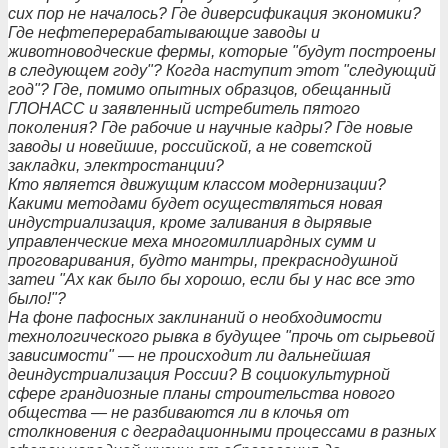
сих пор не началось? Где диверсификация экономики?
Где нефтеперерабатывающие заводы и
животноводческие фермы, которые "будут построены
в следующем году"? Когда наступит этот "следующий
год"? Где, помимо опытных образцов, обещанный
ГЛОНАСС и заявленный истребитель пятого
поколения? Где рабочие и научные кадры? Где новые
заводы и новейшие, российской, а не советской
закладки, электростанции?
Кто является движущим классом модернизации?
Какими методами будет осуществляться новая
индустриализация, кроме заливания в дырявые
управленческие меха многомиллиардных сумм и
проговаривания, будто мантры, прекраснодушной
затеи "Ах как было бы хорошо, если бы у нас все это
было!"?
На фоне пафосных заклинаний о необходимости
технологического рывка в будущее "прочь от сырьевой
зависимости" — не происходит ли дальнейшая
деиндустриализация России? В социокультурной
сфере грандиозные планы строительства нового
общества — не разбиваются ли в клочья от
столкновения с деградационными процессами в разных