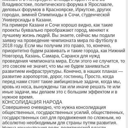
Владивостоке, политического форума в Ярославле,
деловых форумов в Красноярске, Иркутске, других
городах, зимней Олимпиады в Сочи, студенческой
Универсиады в Казани.
На примере Казани и Сочи хорошо видно, как такие
проекты буквально преображают город, меняют к
лучшему жизнь людей. Вы знаете, сейчас мы подали
заявку на проведение чемпионата мира по футболу в
2018 году. Если мы получим это право, то, конечно,
приоритетно будем развивать и такие города, как Нижний
Новгород, Казань, Самара, Саранск для нужд
проведения чемпионата мира. Если этого не случится, то
это совсем не значит, что мы не будем заниматься
развитием инфраструктуры. Конечно, в наших планах —
развитие аэропортов, дорог, гостиниц. Просто, когда
перед нами стоят такие амбициозные задачи, когда мы,
кровь из носа, вынуждены так или иначе решать те или
иные задачи, мы делаем это с большим эффектом и в
нужное время.
КОНСОЛИДАЦИЯ НАРОДА
Совершенно очевидно, что нужна консолидация
общественных, государственных усилий, общественных,
государственных сил для продвижения по сложным, но
абсолютно необходимым для страны путям развития.
Нужна концентрация воли, политической власти,