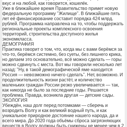
вкус и на любой, как говорится, кошелёк.
Уже в ближайшее время Правительство примет новую
федеральную программу "Жилище". В ближайшие пять
лет её финансирование составит порядка 424 млрд.
рублей. Программа направлена на то, чтобы поддержать
региональные проекты комплексного освоения
территорий, строительства доступного жилья
экономкласса.
ДЕМОГРАФИЯ
Практика говорит о том, что, когда мы с вами берёмся за
что-то, берёмся системно, без суеты, без лишнего крика,
но делаем это основательно, всё можно сделать — горы
можно сдвинуть с места. Вот мы говорили несколько лет
назад: "Ну, в такой демографической яме находится
Россия — невозможно ничего сделать". Нет, возможно. И
продолжительность жизни растёт, и количество
маленьких граждан России резко увеличивается — так,
как никогда не было за последние годы. Решается
проблема. Правда, возникла другая — детские сады.
ЭКОЛОГИЯ
Убеждён, наш долг перед потомками — сберечь и
возродить Волгу и как великий водный путь, и как
уникальное природное достояние нашего народа, да и
всего мира. До 2020 года объёмы сброса загрязняющих
веществ в Волгу должны быть снижены не менее чем в 2