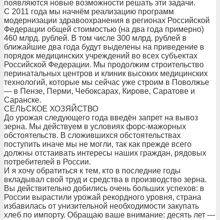
появляются новые возможности решать эти задачи.
С 2011 года мы начнём реализацию программ
модернизации здравоохранения в регионах Российской
Федерации общей стоимостью (на два года примерно)
460 млрд. рублей. В том числе 300 млрд. рублей в
ближайшие два года будут выделены на приведение в
порядок медицинских учреждений во всех субъектах
Российской Федерации. Мы продолжим строительство
перинатальных центров и клиник высоких медицинских
технологий, которые мы сейчас уже строим в Поволжье
— в Пензе, Перми, Чебоксарах, Кирове, Саратове и
Саранске.
СЕЛЬСКОЕ ХОЗЯЙСТВО
До урожая следующего года введён запрет на вывоз
зерна. Мы действуем в условиях форс-мажорных
обстоятельств. В сложившихся обстоятельствах
поступить иначе мы не могли, так как прежде всего
должны отстаивать интересы наших граждан, рядовых
потребителей в России.
И я хочу обратиться к тем, кто в последние годы
вкладывал свой труд и средства в производство зерна.
Вы действительно добились очень больших успехов: в
России вырастили урожай рекордного уровня, страна
избавилась от унизительной необходимости закупать
хлеб по импорту. Обращаю ваше внимание: десять лет —