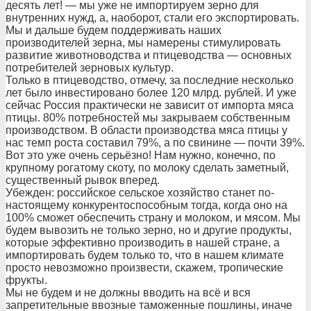
десять лет! — мы уже не импортируем зерно для
внутренних нужд, а, наоборот, стали его экспортировать.
Мы и дальше будем поддерживать наших
производителей зерна, мы намерены стимулировать
развитие животноводства и птицеводства — основных
потребителей зерновых культур.
Только в птицеводство, отмечу, за последние несколько
лет было инвестировано более 120 млрд. рублей. И уже
сейчас Россия практически не зависит от импорта мяса
птицы. 80% потребностей мы закрываем собственным
производством. В области производства мяса птицы у
нас темп роста составил 79%, а по свинине — почти 39%.
Вот это уже очень серьёзно! Нам нужно, конечно, по
крупному рогатому скоту, по молоку сделать заметный,
существенный рывок вперед.
Убежден: российское сельское хозяйство станет по-
настоящему конкурентоспособным тогда, когда оно на
100% сможет обеспечить страну и молоком, и мясом. Мы
будем вывозить не только зерно, но и другие продукты,
которые эффективно производить в нашей стране, а
импортировать будем только то, что в нашем климате
просто невозможно произвести, скажем, тропические
фрукты.
Мы не будем и не должны вводить на всё и вся
запретительные ввозные таможенные пошлины, иначе