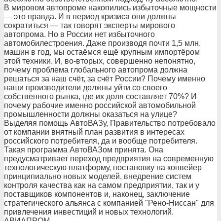
В мировом автопроме накопились избыточные мощности
— это правда. И в период кризиса они должны
сократиться — так говорят эксперты мирового
автопрома. Но в России нет избыточного
автомобилестроения. Даже производя почти 1,5 млн.
машин в год, мы остаёмся ещё крупным импортёром
этой техники. И, во-вторых, совершенно непонятно,
почему проблема глобального автопрома должна
решаться за наш счёт, за счёт России? Почему именно
наши производители должны уйти со своего
собственного рынка, где их доля составляет 70%? И
почему рабочие именно российской автомобильной
промышленности должны оказаться на улице?
Выделяя помощь АвтоВАЗу, Правительство потребовало
от компании внятный план развития в интересах
российского потребителя, да и вообще потребителя.
Такая программа АвтоВАЗом принята. Она
предусматривает переход предприятия на современную
технологическую платформу, постановку на конвейер
принципиально новых моделей, внедрение систем
контроля качества как на самом предприятии, так и у
поставщиков компонентов и, наконец, заключение
стратегического альянса с компанией "Рено-Ниссан" для
привлечения инвестиций и новых технологий.
АВИАПРОМ