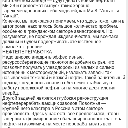
вертолётном заводе — будут делать новый вертолёт
Ми-38 и продолжат выпуск таких хорошо
зарекомендовавших себя моделей, как Ми-8, "Ансат" и
"Актай".
Конечно, мы прекрасно понимаем, что здесь тоже, как и в
автопроме, накопилось большое количество проблем,
особенно в гражданском секторе авиастроения. Но,
разумеется, не порождая иждивенчества, мы всё-таки
должны и будем поддерживать отечественное
самолётостроение.
НЕФТЕПЕРЕРАБОТКА
Надо широко внедрять эффективные,
ресурсосберегающие технологии добычи сырья, что
позволит получать углеводороды из малых и сильно
истощённых месторождений, извлекать запасы так
называемой тяжёлой и вязкой нефти. Такой рачительный
подход к недропользованию обеспечит стабильную
работу поволжской нефтянки на многие десятилетия
вперёд.
Другой задачей является глубокая реконструкция
нефтеперерабатывающих заводов Поволжья —
крупнейшего кластера в России в этом секторе
производств. Здесь у нас есть все предпосылки, чтобы
завершить формирование сбалансированного кластера
нефте- и газохимии, на месте перерабатывать всю