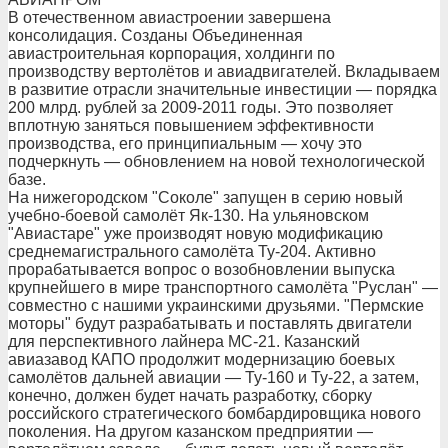
В отечественном авиастроении завершена
консолидация. Созданы Объединенная
авиастроительная корпорация, холдинги по
производству вертолётов и авиадвигателей. Вкладываем
в развитие отрасли значительные инвестиции — порядка
200 млрд. рублей за 2009-2011 годы. Это позволяет
вплотную заняться повышением эффективности
производства, его принципиальным — хочу это
подчеркнуть — обновлением на новой технологической
базе.
На нижегородском "Соколе" запущен в серию новый
учебно-боевой самолёт Як-130. На ульяновском
"Авиастаре" уже производят новую модификацию
среднемагистрального самолёта Ту-204. Активно
прорабатывается вопрос о возобновлении выпуска
крупнейшего в мире транспортного самолёта "Руслан" —
совместно с нашими украинскими друзьями. "Пермские
моторы" будут разрабатывать и поставлять двигатели
для перспективного лайнера МС-21. Казанский
авиазавод КАПО продолжит модернизацию боевых
самолётов дальней авиации — Ту-160 и Ту-22, а затем,
конечно, должен будет начать разработку, сборку
российского стратегического бомбардировщика нового
поколения. На другом казанском предприятии —