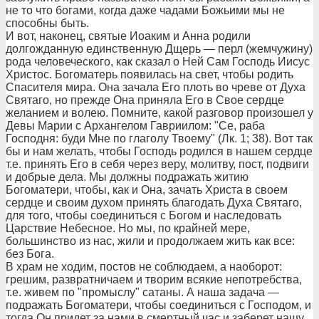
не то что богами, когда даже чадами Божьими мы не
способны быть.
И вот, наконец, святые Иоаким и Анна родили
долгожданную единственную Дщерь — перл (жемчужину)
рода человеческого, как сказал о Ней Сам Господь Иисус
Христос. Богоматерь появилась на свет, чтобы родить
Спасителя мира. Она зачала Его плоть во чреве от Духа
Святаго, но прежде Она приняла Его в Свое сердце
желанием и волею. Помните, какой разговор произошел у
Девы Марии с Архангелом Гавриилом: "Се, раба
Господня: буди Мне по глаголу Твоему" (Лк. 1; 38). Вот так
бы и нам желать, чтобы Господь родился в нашем сердце
т.е. принять Его в себя через веру, молитву, пост, подвиги
и добрые дела. Мы должны подражать житию
Богоматери, чтобы, как и Она, зачать Христа в своем
сердце и своим духом принять благодать Духа Святаго,
для того, чтобы соединиться с Богом и наследовать
Царствие Небесное. Но мы, по крайней мере,
большинство из нас, жили и продолжаем жить как все:
без Бога.
В храм не ходим, постов не соблюдаем, а наоборот:
грешим, развратничаем и творим всякие непотребства,
т.е. живем по "промыслу" сатаны. А наша задача —
подражать Богоматери, чтобы соединиться с Господом, и
тогда Он придет за нами в смертный час и заберет нашу