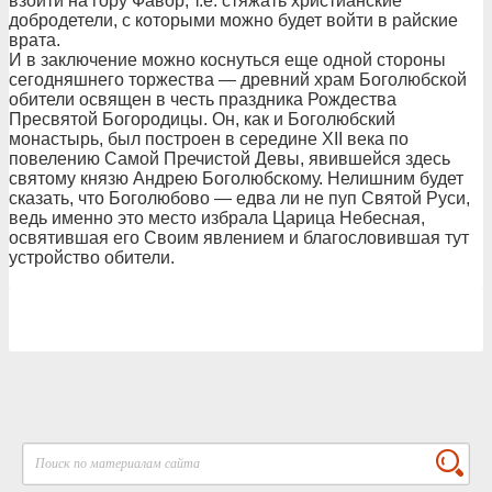
взойти на гору Фавор, т.е. стяжать христианские
добродетели, с которыми можно будет войти в райские
врата.
И в заключение можно коснуться еще одной стороны
сегодняшнего торжества — древний храм Боголюбской
обители освящен в честь праздника Рождества
Пресвятой Богородицы. Он, как и Боголюбский
монастырь, был построен в середине XII века по
повелению Самой Пречистой Девы, явившейся здесь
святому князю Андрею Боголюбскому. Нелишним будет
сказать, что Боголюбово — едва ли не пуп Святой Руси,
ведь именно это место избрала Царица Небесная,
освятившая его Своим явлением и благословившая тут
устройство обители.