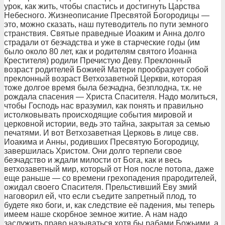
урок, как жить, чтобы спастись и достигнуть Царства
Небесного. Жизнеописание Пресвятой Богородицы —
это, можно сказать, наш путеводитель по пути земного
странствия. Святые праведные Иоаким и Анна долго
страдали от безчадства и уже в старческие годы (им
было около 80 лет, как и родителям святого Иоанна
Крестителя) родили Пречистую Деву. Преклонный
возраст родителей Божией Матери прообразует собой
преклонный возраст Ветхозаветной Церкви, которая
тоже долгое время была безчадна, безплодна, т.к. не
рождала спасения — Христа Спасителя. Надо молиться,
чтобы Господь нас вразумил, как понять и правильно
истолковывать происходящие события мировой и
церковной истории, ведь это тайна, закрытая за семью
печатями. И вот Ветхозаветная Церковь в лице свв.
Иоакима и Анны, родивших Пресвятую Богородицу,
завершилась Христом. Они долго терпели свое
безчадство и ждали милости от Бога, как и весь
ветхозаветный мир, который от Ноя после потопа, даже
еще раньше — со времени грехопадения прародителей,
ожидал своего Спасителя. Прельстивший Еву змий
наговорил ей, что если съедите запретный плод, то
будете яко боги, и, как следствие её падения, мы теперь
имеем наше скорбное земное житие. А нам надо
заслужить право называться хотя бы рабами Божьими, а