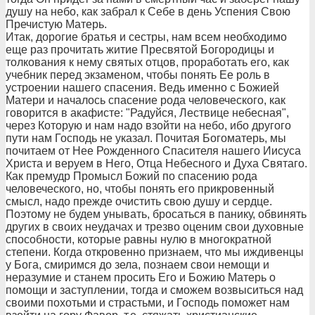
душу на небо, как забрал к Себе в день Успения Свою
Пречистую Матерь.
Итак, дорогие братья и сестры, нам всем необходимо
еще раз прочитать житие Пресвятой Богородицы и
толкования к нему святых отцов, проработать его, как
учебник перед экзаменом, чтобы понять Ее роль в
устроении нашего спасения. Ведь именно с Божией
Матери и началось спасение рода человеческого, как
говорится в акафисте: "Радуйся, Лествице небесная",
через Которую и нам надо взойти на небо, ибо другого
пути нам Господь не указал. Почитая Богоматерь, мы
почитаем от Нее Рожденного Спасителя нашего Иисуса
Христа и веруем в Него, Отца Небесного и Духа Святаго.
Как премудр Промысл Божий по спасению рода
человеческого, но, чтобы понять его прикровенный
смысл, надо прежде очистить свою душу и сердце.
Поэтому не будем унывать, бросаться в панику, обвинять
других в своих неудачах и трезво оценим свои духовные
способности, которые равны нулю в многократной
степени. Когда откровенно признаем, что мы иждивенцы
у Бога, смиримся до зела, познаем свои немощи и
неразумие и станем просить Его и Божию Матерь о
помощи и заступлении, тогда и сможем возвыситься над
своими похотьми и страстьми, и Господь поможет нам