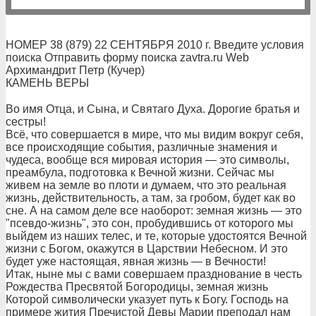
НОМЕР 38 (879) 22 СЕНТЯБРЯ 2010 г. Введите условия
поиска Отправить форму поиска zavtra.ru Web
Архимандрит Петр (Кучер)
КАМЕНЬ ВЕРЫ
Во имя Отца, и Сына, и Святаго Духа. Дорогие братья и
сестры!
Всё, что совершается в мире, что мы видим вокруг себя,
все происходящие события, различные знамения и
чудеса, вообще вся мировая история — это символы,
преамбула, подготовка к Вечной жизни. Сейчас мы
живем на земле во плоти и думаем, что это реальная
жизнь, действительность, а там, за гробом, будет как во
сне. А на самом деле все наоборот: земная жизнь — это
"псевдо-жизнь", это сон, пробудившись от которого мы
выйдем из наших телес, и те, которые удостоятся Вечной
жизни с Богом, окажутся в Царствии Небесном. И это
будет уже настоящая, явная жизнь — в Вечности!
Итак, ныне мы с вами совершаем празднование в честь
Рождества Пресвятой Богородицы, земная жизнь
Которой символически указует путь к Богу. Господь на
примере жития Пречистой Девы Марии преподал нам