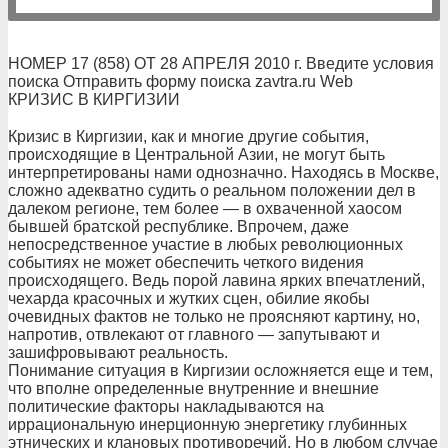
НОМЕР 17 (858) ОТ 28 АПРЕЛЯ 2010 г. Введите условия
поиска Отправить форму поиска zavtra.ru Web
КРИЗИС В КИРГИЗИИ
Кризис в Киргизии, как и многие другие события,
происходящие в Центральной Азии, не могут быть
интерпретированы нами однозначно. Находясь в Москве,
сложно адекватно судить о реальном положении дел в
далеком регионе, тем более — в охваченной хаосом
бывшей братской республике. Впрочем, даже
непосредственное участие в любых революционных
событиях не может обеспечить четкого видения
происходящего. Ведь порой лавина ярких впечатлений,
чехарда красочных и жутких сцен, обилие якобы
очевидных фактов не только не проясняют картину, но,
напротив, отвлекают от главного — запутывают и
зашифровывают реальность.
Понимание ситуация в Киргизии осложняется еще и тем,
что вполне определенные внутренние и внешние
политические факторы накладываются на
иррациональную инерционную энергетику глубинных
этнических и клановых противоречий. Но в любом случае