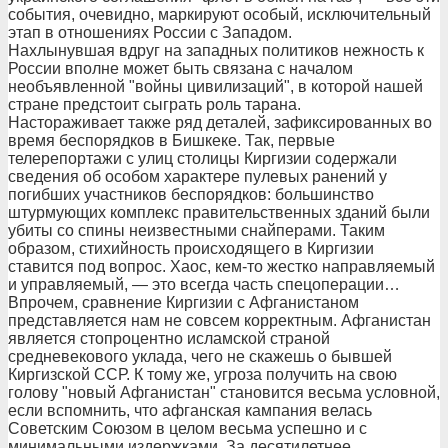
события, очевидно, маркируют особый, исключительный
этап в отношениях России с Западом.
Нахлынувшая вдруг на западных политиков нежность к
России вполне может быть связана с началом
необъявленной "войны цивилизаций", в которой нашей
стране предстоит сыграть роль тарана.
Настораживает также ряд деталей, зафиксированных во
время беспорядков в Бишкеке. Так, первые
телерепортажи с улиц столицы Киргизии содержали
сведения об особом характере пулевых ранений у
погибших участников беспорядков: большинство
штурмующих комплекс правительственных зданий были
убиты со спины неизвестными снайперами. Таким
образом, стихийность происходящего в Киргизии
ставится под вопрос. Хаос, кем-то жестко направляемый
и управляемый, — это всегда часть спецоперации…
Впрочем, сравнение Киргизии с Афганистаном
представляется нам не совсем корректным. Афганистан
является стопроцентно исламской страной
средневекового уклада, чего не скажешь о бывшей
Киргизской ССР. К тому же, угроза получить на свою
голову "новый Афганистан" становится весьма условной,
если вспомнить, что афганская кампания велась
Советским Союзом в целом весьма успешно и с
минимальными издержками. За десятилетнее