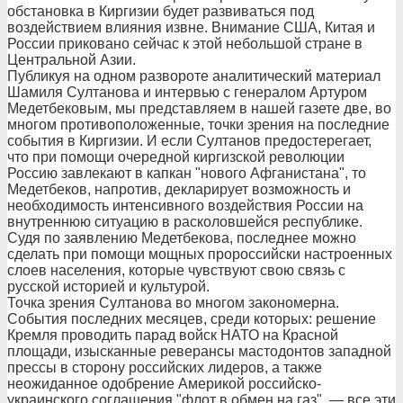
обстановка в Киргизии будет развиваться под
воздействием влияния извне. Внимание США, Китая и
России приковано сейчас к этой небольшой стране в
Центральной Азии.
Публикуя на одном развороте аналитический материал
Шамиля Султанова и интервью с генералом Артуром
Медетбековым, мы представляем в нашей газете две, во
многом противоположенные, точки зрения на последние
события в Киргизии. И если Султанов предостерегает,
что при помощи очередной киргизской революции
Россию завлекают в капкан "нового Афганистана", то
Медетбеков, напротив, декларирует возможность и
необходимость интенсивного воздействия России на
внутреннюю ситуацию в расколовшейся республике.
Судя по заявлению Медетбекова, последнее можно
сделать при помощи мощных пророссийски настроенных
слоев населения, которые чувствуют свою связь с
русской историей и культурой.
Точка зрения Султанова во многом закономерна.
События последних месяцев, среди которых: решение
Кремля проводить парад войск НАТО на Красной
площади, изысканные реверансы мастодонтов западной
прессы в сторону российских лидеров, а также
неожиданное одобрение Америкой российско-
украинского соглашения "флот в обмен на газ", — все эти