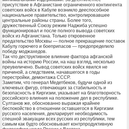
присутствие в Афганистане ограниченного контингента
советских войск в Кабуле возникло дееспособное
национальное правительство, контролировавшее
центральные районы страны. Более того,
дружественный Союзу режим Наджиба успешно
функционировал и после полного вывода советских
войск из Афганистана. Только откровенное
предательство Москвы — полное прекращение поставок
Кабулу горючего и боеприпасов — предопределило
победу моджахедов.
Так что деструктивное влияние фактора афганской
войны на историю России, на наш взгляд, несколько
преувеличено. Вывод советских войск явился не
причиной, а следствием, начавшегося в годы
перестройки, демонтажа СССР.
Заметим, что генерал Медетбеков, будучи одной из
ключевых фигур, отвечающих за стабильность и
безопасность в Киргизии, указывает на благотворность
российского влияния на положение дел в республике.
Султанов же, обоснованно выражая крайнее
беспокойство в отношении оставшегося в Киргизии
русского населения, декларирует необходимость
спешной эвакуации всех русских из республики, тем
самым как будто обосновывает контрпродуктивную